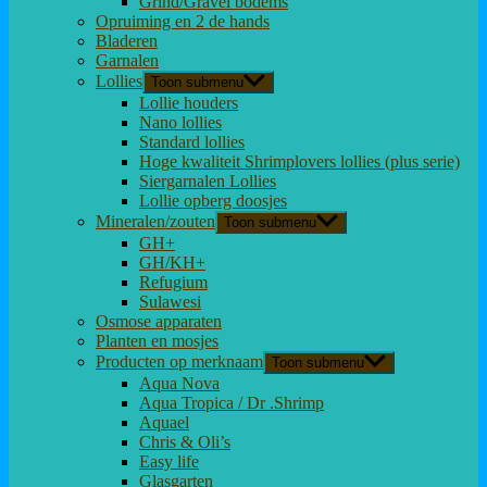
Grind/Gravel bodems
Opruiming en 2 de hands
Bladeren
Garnalen
Lollies
Toon submenu
Lollie houders
Nano lollies
Standard lollies
Hoge kwaliteit Shrimplovers lollies (plus serie)
Siergarnalen Lollies
Lollie opberg doosjes
Mineralen/zouten
Toon submenu
GH+
GH/KH+
Refugium
Sulawesi
Osmose apparaten
Planten en mosjes
Producten op merknaam
Toon submenu
Aqua Nova
Aqua Tropica / Dr .Shrimp
Aquael
Chris & Oli’s
Easy life
Glasgarten