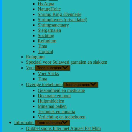
Hs Aqua
NatureHolic
Shrimp King /Dennerle
Shrimplovers (privat label)
Shrimpsanctuary
Siergarnalen
Sochting
Refugium
Tima
Tropical
Refugium
Speciaal voor Sulawesi garnalen en slakken
Voer
Toon submenu
Voer Sticks
Tima
Overige toebehoren
Toon submenu
Gezondheid en medicatie
Decoratie en hout
Hulpmiddelen
Mineraal ballen
Techniek en aquaria
Verlichting en toebehoren
Informatie.
Toon submenu
Dubbel spons filter met Aquael Pat Mini