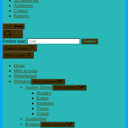
3D producten
Afrekenen
Contact
Partners.
Menu
Zoek
Zoeken naar:
Zoeken sluiten
Menu sluiten
Home
Mijn account
Winkelmand
Webshop
Toon submenu
Andere Dieren
Toon submenu
Honden
Katten
Reptielen
Vissen
Vogels
Aanbieding
Bodems
Toon submenu