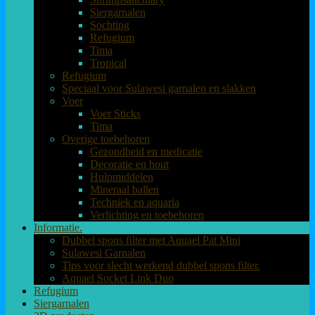
Siergarnalen
Sochting
Refugium
Tima
Tropical
Refugium
Speciaal voor Sulawesi garnalen en slakken
Voer
Voer Sticks
Tima
Overige toebehoren
Gezondheid en medicatie
Decoratie en hout
Hulpmiddelen
Mineraal ballen
Techniek en aquaria
Verlichting en toebehoren
Informatie.
Dubbel spons filter met Aquael Pat Mini
Sulawesi Garnalen
Tips voor slecht werkend dubbel spons filter.
Aquael Socket Link Duo
Refugium
Siergarnalen