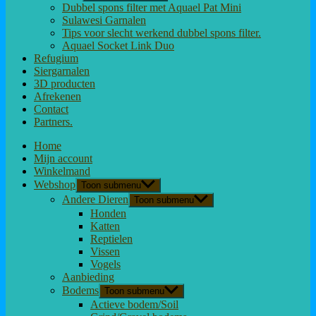
Dubbel spons filter met Aquael Pat Mini
Sulawesi Garnalen
Tips voor slecht werkend dubbel spons filter.
Aquael Socket Link Duo
Refugium
Siergarnalen
3D producten
Afrekenen
Contact
Partners.
Home
Mijn account
Winkelmand
Webshop
Toon submenu
Andere Dieren
Toon submenu
Honden
Katten
Reptielen
Vissen
Vogels
Aanbieding
Bodems
Toon submenu
Actieve bodem/Soil