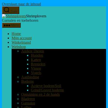
Overslaan naar de inhoud
Zoek
Shrimplovers
Garnalen en toebehoren
Menu
Home
Mijn account
Winkelmand
Webshop
Andere Dieren
Honden
Katten
Reptielen
Vissen
Vogels
Aanbieding
Bodems
Actieve bodem/Soil
Grind/Gravel bodems
Opruiming en 2 de hands
Bladeren
Garnalen
Lollies