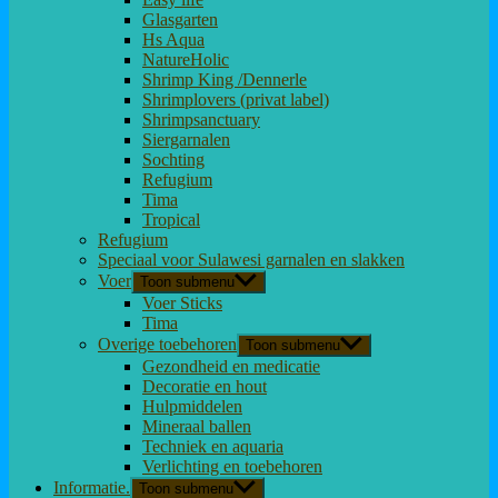
Glasgarten
Hs Aqua
NatureHolic
Shrimp King /Dennerle
Shrimplovers (privat label)
Shrimpsanctuary
Siergarnalen
Sochting
Refugium
Tima
Tropical
Refugium
Speciaal voor Sulawesi garnalen en slakken
Voer
Toon submenu
Voer Sticks
Tima
Overige toebehoren
Toon submenu
Gezondheid en medicatie
Decoratie en hout
Hulpmiddelen
Mineraal ballen
Techniek en aquaria
Verlichting en toebehoren
Informatie.
Toon submenu