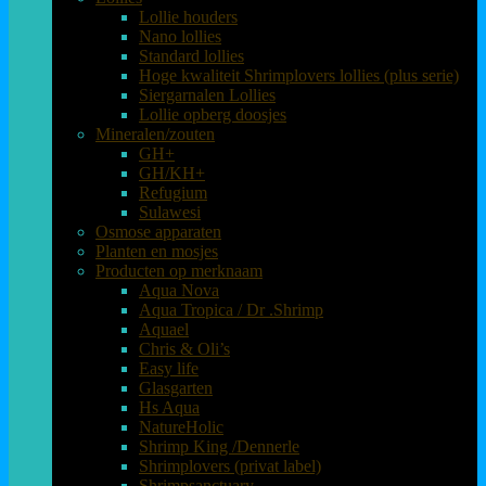
Lollie houders
Nano lollies
Standard lollies
Hoge kwaliteit Shrimplovers lollies (plus serie)
Siergarnalen Lollies
Lollie opberg doosjes
Mineralen/zouten
GH+
GH/KH+
Refugium
Sulawesi
Osmose apparaten
Planten en mosjes
Producten op merknaam
Aqua Nova
Aqua Tropica / Dr .Shrimp
Aquael
Chris & Oli’s
Easy life
Glasgarten
Hs Aqua
NatureHolic
Shrimp King /Dennerle
Shrimplovers (privat label)
Shrimpsanctuary