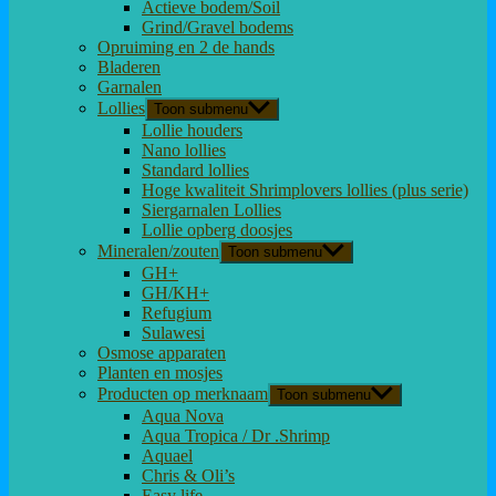
Actieve bodem/Soil
Grind/Gravel bodems
Opruiming en 2 de hands
Bladeren
Garnalen
Lollies
Toon submenu
Lollie houders
Nano lollies
Standard lollies
Hoge kwaliteit Shrimplovers lollies (plus serie)
Siergarnalen Lollies
Lollie opberg doosjes
Mineralen/zouten
Toon submenu
GH+
GH/KH+
Refugium
Sulawesi
Osmose apparaten
Planten en mosjes
Producten op merknaam
Toon submenu
Aqua Nova
Aqua Tropica / Dr .Shrimp
Aquael
Chris & Oli’s
Easy life