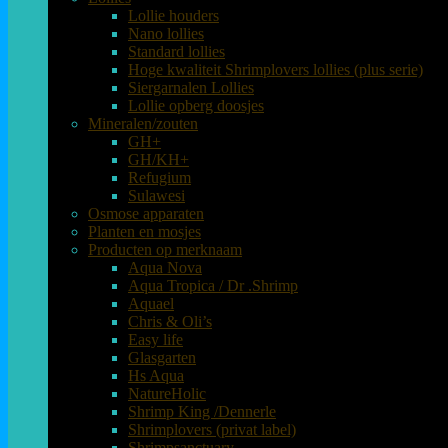
Lollie houders
Nano lollies
Standard lollies
Hoge kwaliteit Shrimplovers lollies (plus serie)
Siergarnalen Lollies
Lollie opberg doosjes
Mineralen/zouten
GH+
GH/KH+
Refugium
Sulawesi
Osmose apparaten
Planten en mosjes
Producten op merknaam
Aqua Nova
Aqua Tropica / Dr .Shrimp
Aquael
Chris & Oli’s
Easy life
Glasgarten
Hs Aqua
NatureHolic
Shrimp King /Dennerle
Shrimplovers (privat label)
Shrimpsanctuary