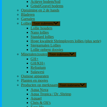
Actieve bodem/Soil
Grind/Gravel bodems
Opruiming en 2 de hands
Bladeren
Garnalen
Lollies
Toon submenu
Lollie houders
Nano lollies
Standard lollies
Hoge kwaliteit Shrimplovers lollies (plus serie)
Siergarnalen Lollies
Lollie opberg doosjes
Mineralen/zouten
Toon submenu
GH+
GH/KH+
Refugium
Sulawesi
Osmose apparaten
Planten en mosjes
Producten op merknaam
Toon submenu
Aqua Nova
Aqua Tropica / Dr .Shrimp
Aquael
Chris & Oli’s
Easy life