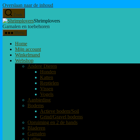
Overslaan naar de inhoud
Zoek
Shrimplovers
Garnalen en toebehoren
Menu
Home
Mijn account
Winkelmand
Webshop
Andere Dieren
Honden
Katten
Reptielen
Vissen
Vogels
Aanbieding
Bodems
Actieve bodem/Soil
Grind/Gravel bodems
Opruiming en 2 de hands
Bladeren
Garnalen
Lollies