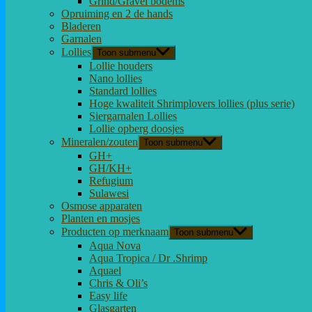
Grind/Gravel bodems
Opruiming en 2 de hands
Bladeren
Garnalen
Lollies
Toon submenu
Lollie houders
Nano lollies
Standard lollies
Hoge kwaliteit Shrimplovers lollies (plus serie)
Siergarnalen Lollies
Lollie opberg doosjes
Mineralen/zouten
Toon submenu
GH+
GH/KH+
Refugium
Sulawesi
Osmose apparaten
Planten en mosjes
Producten op merknaam
Toon submenu
Aqua Nova
Aqua Tropica / Dr .Shrimp
Aquael
Chris & Oli’s
Easy life
Glasgarten