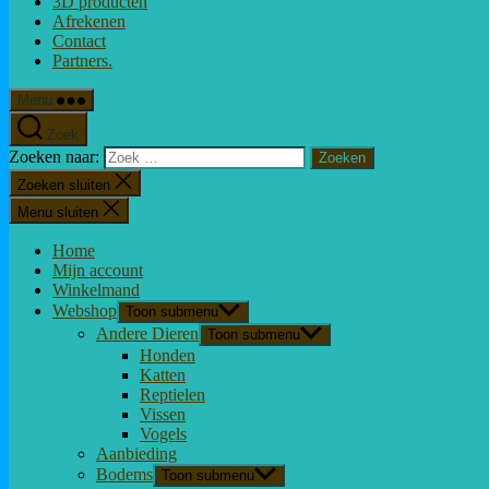
3D producten
Afrekenen
Contact
Partners.
Menu
Zoek
Zoeken naar:
Zoeken sluiten
Menu sluiten
Home
Mijn account
Winkelmand
Webshop
Toon submenu
Andere Dieren
Toon submenu
Honden
Katten
Reptielen
Vissen
Vogels
Aanbieding
Bodems
Toon submenu