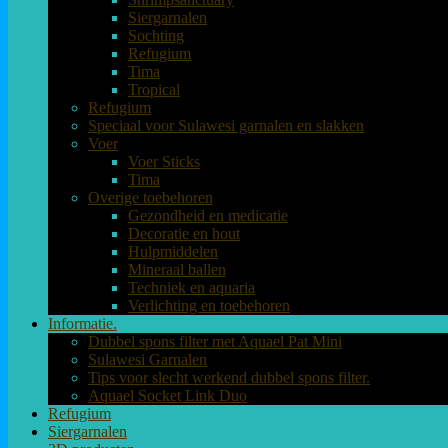
Siergarnalen
Sochting
Refugium
Tima
Tropical
Refugium
Speciaal voor Sulawesi garnalen en slakken
Voer
Voer Sticks
Tima
Overige toebehoren
Gezondheid en medicatie
Decoratie en hout
Hulpmiddelen
Mineraal ballen
Techniek en aquaria
Verlichting en toebehoren
Informatie.
Dubbel spons filter met Aquael Pat Mini
Sulawesi Garnalen
Tips voor slecht werkend dubbel spons filter.
Aquael Socket Link Duo
Refugium
Siergarnalen