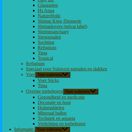
Glasgarten
Hs Aqua
NatureHolic
Shrimp King /Dennerle
Shrimplovers (privat label)
Shrimpsanctuary
Siergarnalen
Sochting
Refugium
Tima
Tropical
Refugium
Speciaal voor Sulawesi garnalen en slakken
Voer
Toon submenu
Voer Sticks
Tima
Overige toebehoren
Toon submenu
Gezondheid en medicatie
Decoratie en hout
Hulpmiddelen
Mineraal ballen
Techniek en aquaria
Verlichting en toebehoren
Informatie.
Toon submenu