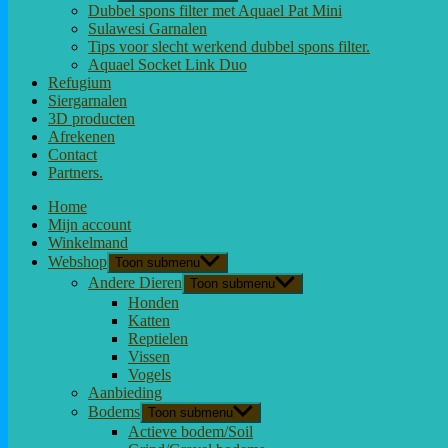
Dubbel spons filter met Aquael Pat Mini
Sulawesi Garnalen
Tips voor slecht werkend dubbel spons filter.
Aquael Socket Link Duo
Refugium
Siergarnalen
3D producten
Afrekenen
Contact
Partners.
Home
Mijn account
Winkelmand
Webshop
Toon submenu
Andere Dieren
Toon submenu
Honden
Katten
Reptielen
Vissen
Vogels
Aanbieding
Bodems
Toon submenu
Actieve bodem/Soil