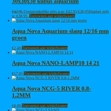
30x30x30 kubus aquarium
€
42,95
Oorspronkelijke prijs was: €42,95.
€
38,95
Huidige prijs
is: €38,95.
Toevoegen aan winkelwagen
Aqua Nova Aquarium slang 12/16 mm
groen
€
2,40
Toevoegen aan winkelwagen
Aqua Nova NANO-LAMP10 14 21
€
17,95
Toevoegen aan winkelwagen
Aqua Nova NCG-5 RIVER 0.8-
1.2MM
€
8,09
Toevoegen aan winkelwagen