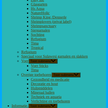
Glasgarten
Hs Aqua
NatureHolic
Shrimp King /Dennerle
Shrimplovers (privat label)
Shrimpsanctuary
Siergarnalen
Sochting
Refugium
Tima
Tropical
Refugium
Speciaal voor Sulawesi garnalen en slakken
Voer
Toon submenu
Voer Sticks
Tima
Overige toebehoren
Toon submenu
Gezondheid en medicatie
Decoratie en hout
Hulpmiddelen
Mineraal ballen
Techniek en aquaria
Verlichting en toebehoren
Informatie.
Toon submenu