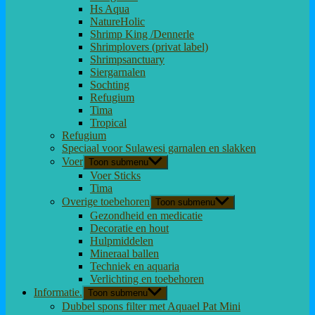
Hs Aqua
NatureHolic
Shrimp King /Dennerle
Shrimplovers (privat label)
Shrimpsanctuary
Siergarnalen
Sochting
Refugium
Tima
Tropical
Refugium
Speciaal voor Sulawesi garnalen en slakken
Voer
Toon submenu
Voer Sticks
Tima
Overige toebehoren
Toon submenu
Gezondheid en medicatie
Decoratie en hout
Hulpmiddelen
Mineraal ballen
Techniek en aquaria
Verlichting en toebehoren
Informatie.
Toon submenu
Dubbel spons filter met Aquael Pat Mini