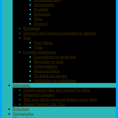
Siergarnalen
Sochting
Refugium
Tima
Tropical
Refugium
Speciaal voor Sulawesi garnalen en slakken
Voer
Voer Sticks
Tima
Overige toebehoren
Gezondheid en medicatie
Decoratie en hout
Hulpmiddelen
Mineraal ballen
Techniek en aquaria
Verlichting en toebehoren
Informatie.
Dubbel spons filter met Aquael Pat Mini
Sulawesi Garnalen
Tips voor slecht werkend dubbel spons filter.
Aquael Socket Link Duo
Refugium
Siergarnalen