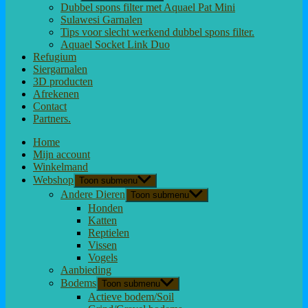
Dubbel spons filter met Aquael Pat Mini
Sulawesi Garnalen
Tips voor slecht werkend dubbel spons filter.
Aquael Socket Link Duo
Refugium
Siergarnalen
3D producten
Afrekenen
Contact
Partners.
Home
Mijn account
Winkelmand
Webshop
Toon submenu
Andere Dieren
Toon submenu
Honden
Katten
Reptielen
Vissen
Vogels
Aanbieding
Bodems
Toon submenu
Actieve bodem/Soil