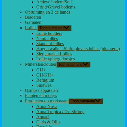
Actieve bodem/Soil
Grind/Gravel bodems
Opruiming en 2 de hands
Bladeren
Garnalen
Lollies
Toon submenu
Lollie houders
Nano lollies
Standard lollies
Hoge kwaliteit Shrimplovers lollies (plus serie)
Siergarnalen Lollies
Lollie opberg doosjes
Mineralen/zouten
Toon submenu
GH+
GH/KH+
Refugium
Sulawesi
Osmose apparaten
Planten en mosjes
Producten op merknaam
Toon submenu
Aqua Nova
Aqua Tropica / Dr .Shrimp
Aquael
Chris & Oli’s
Easy life