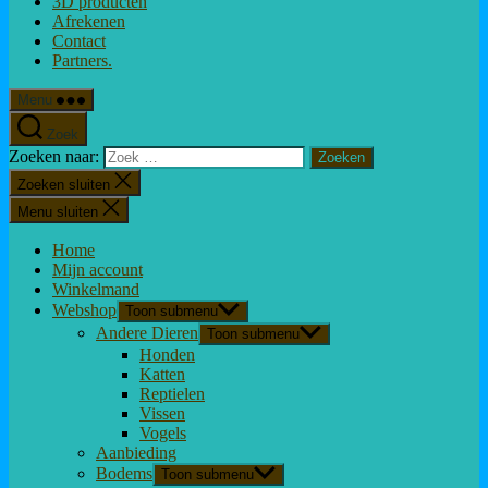
3D producten
Afrekenen
Contact
Partners.
Menu
Zoek
Zoeken naar:
Zoeken sluiten
Menu sluiten
Home
Mijn account
Winkelmand
Webshop
Toon submenu
Andere Dieren
Toon submenu
Honden
Katten
Reptielen
Vissen
Vogels
Aanbieding
Bodems
Toon submenu