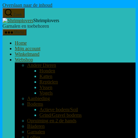
Overslaan naar de inhoud
Zoek
Shrimplovers
Garnalen en toebehoren
Menu
Home
Mijn account
Winkelmand
Webshop
Andere Dieren
Honden
Katten
Reptielen
Vissen
Vogels
Aanbieding
Bodems
Actieve bodem/Soil
Grind/Gravel bodems
Opruiming en 2 de hands
Bladeren
Garnalen
Lollies