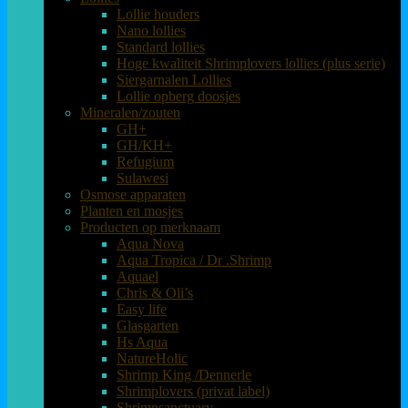
Lollie houders
Nano lollies
Standard lollies
Hoge kwaliteit Shrimplovers lollies (plus serie)
Siergarnalen Lollies
Lollie opberg doosjes
Mineralen/zouten
GH+
GH/KH+
Refugium
Sulawesi
Osmose apparaten
Planten en mosjes
Producten op merknaam
Aqua Nova
Aqua Tropica / Dr .Shrimp
Aquael
Chris & Oli’s
Easy life
Glasgarten
Hs Aqua
NatureHolic
Shrimp King /Dennerle
Shrimplovers (privat label)
Shrimpsanctuary