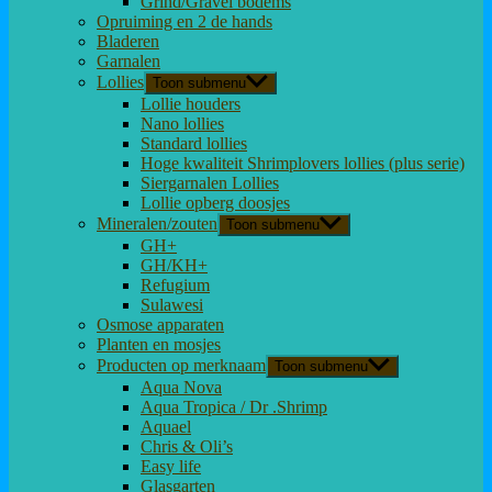
Grind/Gravel bodems
Opruiming en 2 de hands
Bladeren
Garnalen
Lollies
Toon submenu
Lollie houders
Nano lollies
Standard lollies
Hoge kwaliteit Shrimplovers lollies (plus serie)
Siergarnalen Lollies
Lollie opberg doosjes
Mineralen/zouten
Toon submenu
GH+
GH/KH+
Refugium
Sulawesi
Osmose apparaten
Planten en mosjes
Producten op merknaam
Toon submenu
Aqua Nova
Aqua Tropica / Dr .Shrimp
Aquael
Chris & Oli’s
Easy life
Glasgarten