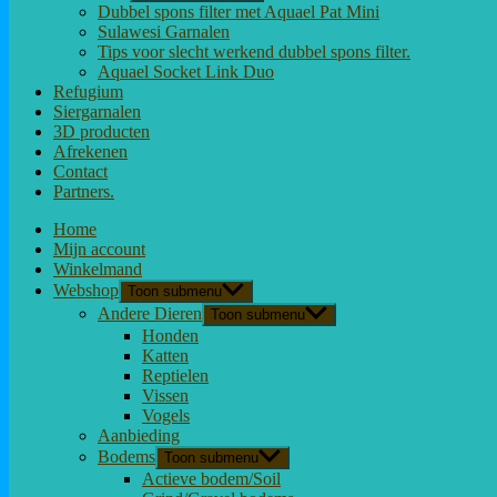
Dubbel spons filter met Aquael Pat Mini
Sulawesi Garnalen
Tips voor slecht werkend dubbel spons filter.
Aquael Socket Link Duo
Refugium
Siergarnalen
3D producten
Afrekenen
Contact
Partners.
Home
Mijn account
Winkelmand
Webshop
Toon submenu
Andere Dieren
Toon submenu
Honden
Katten
Reptielen
Vissen
Vogels
Aanbieding
Bodems
Toon submenu
Actieve bodem/Soil