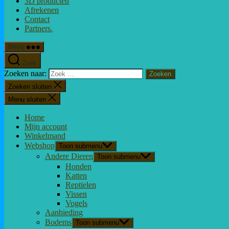
3D producten
Afrekenen
Contact
Partners.
Menu
Zoek
Zoeken naar:
Zoeken sluiten
Menu sluiten
Home
Mijn account
Winkelmand
Webshop
Toon submenu
Andere Dieren
Toon submenu
Honden
Katten
Reptielen
Vissen
Vogels
Aanbieding
Bodems
Toon submenu