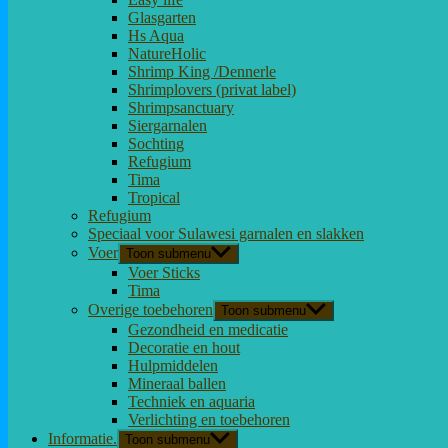
Glasgarten
Hs Aqua
NatureHolic
Shrimp King /Dennerle
Shrimplovers (privat label)
Shrimpsanctuary
Siergarnalen
Sochting
Refugium
Tima
Tropical
Refugium
Speciaal voor Sulawesi garnalen en slakken
Voer
Toon submenu
Voer Sticks
Tima
Overige toebehoren
Toon submenu
Gezondheid en medicatie
Decoratie en hout
Hulpmiddelen
Mineraal ballen
Techniek en aquaria
Verlichting en toebehoren
Informatie.
Toon submenu