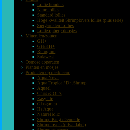
Lollie houders
Nano lollies
Standard lollies
Hoge kwaliteit Shrimplovers lollies (plus serie)
Siergarnalen Lollies
Lollie opberg doosjes
Mineralen/zouten
GH+
GH/KH+
Refugium
Sulawesi
Osmose apparaten
Planten en mosjes
Producten op merknaam
Aqua Nova
Aqua Tropica / Dr .Shrimp
Aquael
Chris & Oli’s
Easy life
Glasgarten
Hs Aqua
NatureHolic
Shrimp King /Dennerle
Shrimplovers (privat label)
Shrimpsanctuary