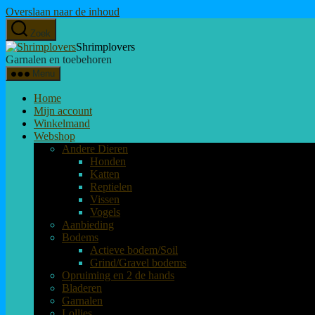
Overslaan naar de inhoud
Zoek
Shrimplovers
Garnalen en toebehoren
Menu
Home
Mijn account
Winkelmand
Webshop
Andere Dieren
Honden
Katten
Reptielen
Vissen
Vogels
Aanbieding
Bodems
Actieve bodem/Soil
Grind/Gravel bodems
Opruiming en 2 de hands
Bladeren
Garnalen
Lollies