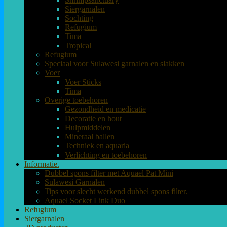
Siergarnalen
Sochting
Refugium
Tima
Tropical
Refugium
Speciaal voor Sulawesi garnalen en slakken
Voer
Voer Sticks
Tima
Overige toebehoren
Gezondheid en medicatie
Decoratie en hout
Hulpmiddelen
Mineraal ballen
Techniek en aquaria
Verlichting en toebehoren
Informatie.
Dubbel spons filter met Aquael Pat Mini
Sulawesi Garnalen
Tips voor slecht werkend dubbel spons filter.
Aquael Socket Link Duo
Refugium
Siergarnalen