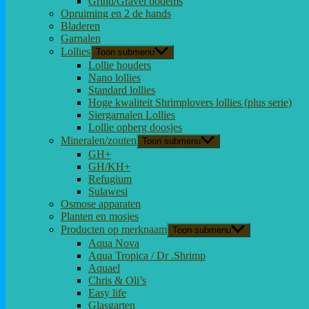
Grind/Gravel bodems
Opruiming en 2 de hands
Bladeren
Garnalen
Lollies
Toon submenu
Lollie houders
Nano lollies
Standard lollies
Hoge kwaliteit Shrimplovers lollies (plus serie)
Siergarnalen Lollies
Lollie opberg doosjes
Mineralen/zouten
Toon submenu
GH+
GH/KH+
Refugium
Sulawesi
Osmose apparaten
Planten en mosjes
Producten op merknaam
Toon submenu
Aqua Nova
Aqua Tropica / Dr .Shrimp
Aquael
Chris & Oli’s
Easy life
Glasgarten