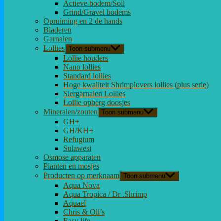
Actieve bodem/Soil
Grind/Gravel bodems
Opruiming en 2 de hands
Bladeren
Garnalen
Lollies
Toon submenu
Lollie houders
Nano lollies
Standard lollies
Hoge kwaliteit Shrimplovers lollies (plus serie)
Siergarnalen Lollies
Lollie opberg doosjes
Mineralen/zouten
Toon submenu
GH+
GH/KH+
Refugium
Sulawesi
Osmose apparaten
Planten en mosjes
Producten op merknaam
Toon submenu
Aqua Nova
Aqua Tropica / Dr .Shrimp
Aquael
Chris & Oli’s
Easy life