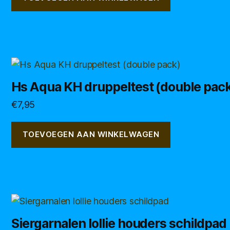
Hs Aqua KH druppeltest (double pac
€
7,95
TOEVOEGEN AAN WINKELWAGEN
Dit
product
Siergarnalen lollie houders schildpad
heeft