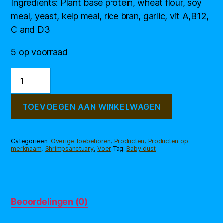
Ingredients: Plant base protein, wheat flour, soy
meal, yeast, kelp meal, rice bran, garlic, vit A,B12,
C and D3
5 op voorraad
Baby
dust
aantal
TOEVOEGEN AAN WINKELWAGEN
Categorieën:
Overige toebehoren
,
Producten
,
Producten op
merknaam
,
Shrimpsanctuary
,
Voer
Tag:
Baby dust
Beoordelingen (0)