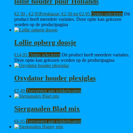
lollie houder puur Hollands
€
2,50
-
€
2,95
Prijsklasse: €2,50 tot €2,95
Opties selecteren
Dit
product heeft meerdere variaties. Deze optie kan gekozen
worden op de productpagina
Lollie opberg doosje
€
14,95
Opties selecteren
Dit product heeft meerdere variaties.
Deze optie kan gekozen worden op de productpagina
Oxydator houder plexiglas
€
7,49
Toevoegen aan winkelwagen
Sierganalen Blad mix
€
6,95
Toevoegen aan winkelwagen