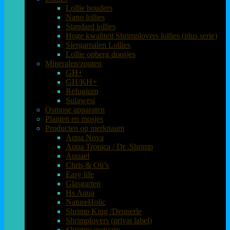
Lollie houders
Nano lollies
Standard lollies
Hoge kwaliteit Shrimplovers lollies (plus serie)
Siergarnalen Lollies
Lollie opberg doosjes
Mineralen/zouten
GH+
GH/KH+
Refugium
Sulawesi
Osmose apparaten
Planten en mosjes
Producten op merknaam
Aqua Nova
Aqua Tropica / Dr .Shrimp
Aquael
Chris & Oli’s
Easy life
Glasgarten
Hs Aqua
NatureHolic
Shrimp King /Dennerle
Shrimplovers (privat label)
Shrimpsanctuary