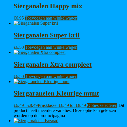
Sierganalen Happy mix
€
6,95
Toevoegen aan winkelwagen
Sierganalen Super kril
€
6,50
Toevoegen aan winkelwagen
Sierganalen Xtra compleet
€
6,50
Toevoegen aan winkelwagen
Siergaranelen Kleurige munt
€
6,49
-
€
8,49
Prijsklasse: €6,49 tot €8,49
Opties selecteren
Dit
product heeft meerdere variaties. Deze optie kan gekozen
worden op de productpagina