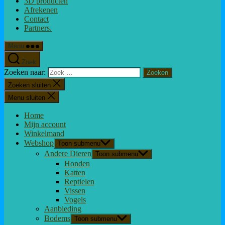
3D producten
Afrekenen
Contact
Partners.
Menu
Zoek
Zoeken naar:
Zoeken sluiten
Menu sluiten
Home
Mijn account
Winkelmand
Webshop
Toon submenu
Andere Dieren
Toon submenu
Honden
Katten
Reptielen
Vissen
Vogels
Aanbieding
Bodems
Toon submenu