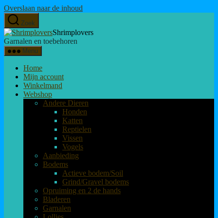
Overslaan naar de inhoud
Zoek
Shrimplovers
Garnalen en toebehoren
Menu
Home
Mijn account
Winkelmand
Webshop
Andere Dieren
Honden
Katten
Reptielen
Vissen
Vogels
Aanbieding
Bodems
Actieve bodem/Soil
Grind/Gravel bodems
Opruiming en 2 de hands
Bladeren
Garnalen
Lollies