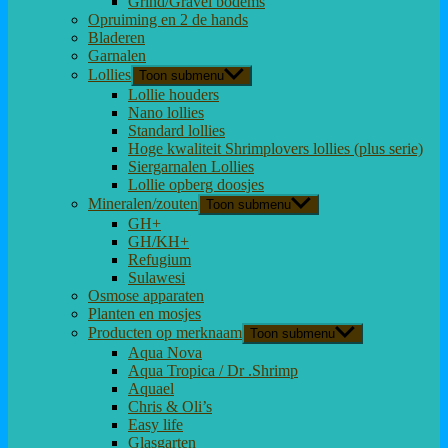
Grind/Gravel bodems
Opruiming en 2 de hands
Bladeren
Garnalen
Lollies
Toon submenu
Lollie houders
Nano lollies
Standard lollies
Hoge kwaliteit Shrimplovers lollies (plus serie)
Siergarnalen Lollies
Lollie opberg doosjes
Mineralen/zouten
Toon submenu
GH+
GH/KH+
Refugium
Sulawesi
Osmose apparaten
Planten en mosjes
Producten op merknaam
Toon submenu
Aqua Nova
Aqua Tropica / Dr .Shrimp
Aquael
Chris & Oli’s
Easy life
Glasgarten