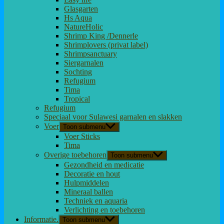
Glasgarten
Hs Aqua
NatureHolic
Shrimp King /Dennerle
Shrimplovers (privat label)
Shrimpsanctuary
Siergarnalen
Sochting
Refugium
Tima
Tropical
Refugium
Speciaal voor Sulawesi garnalen en slakken
Voer
Toon submenu
Voer Sticks
Tima
Overige toebehoren
Toon submenu
Gezondheid en medicatie
Decoratie en hout
Hulpmiddelen
Mineraal ballen
Techniek en aquaria
Verlichting en toebehoren
Informatie.
Toon submenu