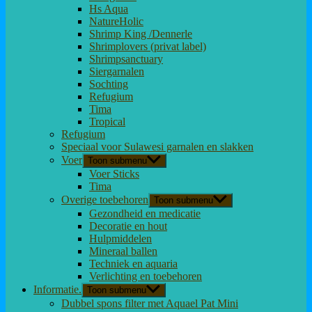
Hs Aqua
NatureHolic
Shrimp King /Dennerle
Shrimplovers (privat label)
Shrimpsanctuary
Siergarnalen
Sochting
Refugium
Tima
Tropical
Refugium
Speciaal voor Sulawesi garnalen en slakken
Voer
Toon submenu
Voer Sticks
Tima
Overige toebehoren
Toon submenu
Gezondheid en medicatie
Decoratie en hout
Hulpmiddelen
Mineraal ballen
Techniek en aquaria
Verlichting en toebehoren
Informatie.
Toon submenu
Dubbel spons filter met Aquael Pat Mini