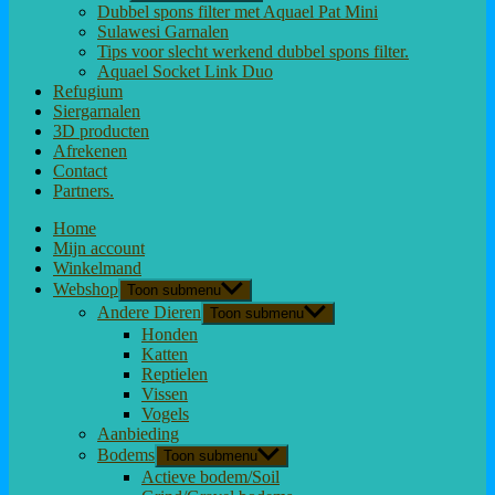
Dubbel spons filter met Aquael Pat Mini
Sulawesi Garnalen
Tips voor slecht werkend dubbel spons filter.
Aquael Socket Link Duo
Refugium
Siergarnalen
3D producten
Afrekenen
Contact
Partners.
Home
Mijn account
Winkelmand
Webshop
Toon submenu
Andere Dieren
Toon submenu
Honden
Katten
Reptielen
Vissen
Vogels
Aanbieding
Bodems
Toon submenu
Actieve bodem/Soil