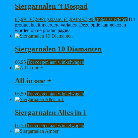
Siergarnalen ’t Bospad
€
5,99
-
€
7,99
Prijsklasse: €5,99 tot €7,99
Opties selecteren
Dit
product heeft meerdere variaties. Deze optie kan gekozen
worden op de productpagina
Siergarnalen 10 Diamanten
€
6,95
Toevoegen aan winkelwagen
All in one +
€
6,50
Toevoegen aan winkelwagen
Siergarnalen Alles in 1
€
6,50
Toevoegen aan winkelwagen