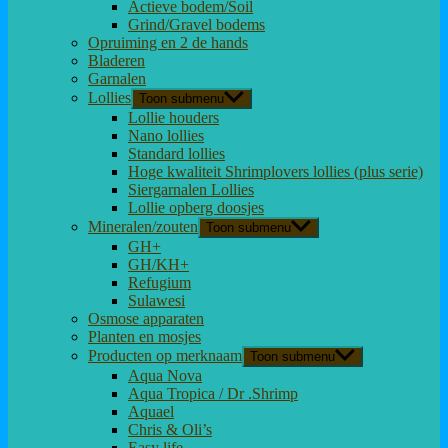
Actieve bodem/Soil
Grind/Gravel bodems
Opruiming en 2 de hands
Bladeren
Garnalen
Lollies
Toon submenu
Lollie houders
Nano lollies
Standard lollies
Hoge kwaliteit Shrimplovers lollies (plus serie)
Siergarnalen Lollies
Lollie opberg doosjes
Mineralen/zouten
Toon submenu
GH+
GH/KH+
Refugium
Sulawesi
Osmose apparaten
Planten en mosjes
Producten op merknaam
Toon submenu
Aqua Nova
Aqua Tropica / Dr .Shrimp
Aquael
Chris & Oli’s
Easy life