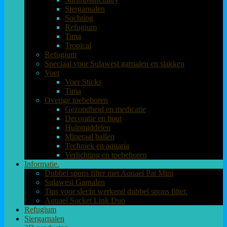
Siergarnalen
Sochting
Refugium
Tima
Tropical
Refugium
Speciaal voor Sulawesi garnalen en slakken
Voer
Voer Sticks
Tima
Overige toebehoren
Gezondheid en medicatie
Decoratie en hout
Hulpmiddelen
Mineraal ballen
Techniek en aquaria
Verlichting en toebehoren
Informatie.
Dubbel spons filter met Aquael Pat Mini
Sulawesi Garnalen
Tips voor slecht werkend dubbel spons filter.
Aquael Socket Link Duo
Refugium
Siergarnalen