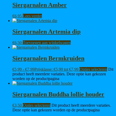
Siergarnalen Amber
€
6,95
Lees verder
Siergarnalen Artemia dip
€
6,50
Toevoegen aan winkelwagen
Siergarnalen Bermkruiden
€
5,99
-
€
7,99
Prijsklasse: €5,99 tot €7,99
Opties selecteren
Dit
product heeft meerdere variaties. Deze optie kan gekozen
worden op de productpagina
Siergarnalen Buddha lollie houder
€
3,50
Opties selecteren
Dit product heeft meerdere variaties.
Deze optie kan gekozen worden op de productpagina