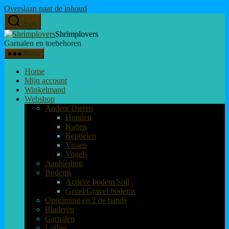
Overslaan naar de inhoud
Zoek
Shrimplovers
Garnalen en toebehoren
Menu
Home
Mijn account
Winkelmand
Webshop
Andere Dieren
Honden
Katten
Reptielen
Vissen
Vogels
Aanbieding
Bodems
Actieve bodem/Soil
Grind/Gravel bodems
Opruiming en 2 de hands
Bladeren
Garnalen
Lollies