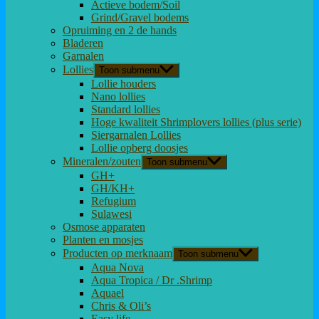
Actieve bodem/Soil
Grind/Gravel bodems
Opruiming en 2 de hands
Bladeren
Garnalen
Lollies
Toon submenu
Lollie houders
Nano lollies
Standard lollies
Hoge kwaliteit Shrimplovers lollies (plus serie)
Siergarnalen Lollies
Lollie opberg doosjes
Mineralen/zouten
Toon submenu
GH+
GH/KH+
Refugium
Sulawesi
Osmose apparaten
Planten en mosjes
Producten op merknaam
Toon submenu
Aqua Nova
Aqua Tropica / Dr .Shrimp
Aquael
Chris & Oli’s
Easy life