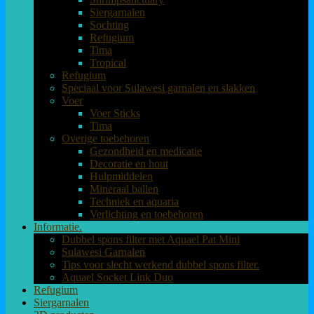
Siergarnalen
Sochting
Refugium
Tima
Tropical
Refugium
Speciaal voor Sulawesi garnalen en slakken
Voer
Voer Sticks
Tima
Overige toebehoren
Gezondheid en medicatie
Decoratie en hout
Hulpmiddelen
Mineraal ballen
Techniek en aquaria
Verlichting en toebehoren
Informatie.
Dubbel spons filter met Aquael Pat Mini
Sulawesi Garnalen
Tips voor slecht werkend dubbel spons filter.
Aquael Socket Link Duo
Refugium
Siergarnalen