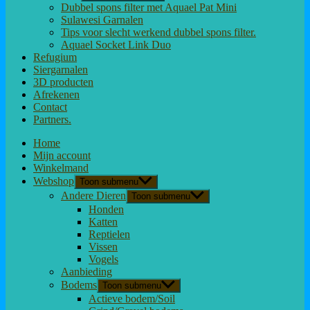
Dubbel spons filter met Aquael Pat Mini
Sulawesi Garnalen
Tips voor slecht werkend dubbel spons filter.
Aquael Socket Link Duo
Refugium
Siergarnalen
3D producten
Afrekenen
Contact
Partners.
Home
Mijn account
Winkelmand
Webshop
Toon submenu
Andere Dieren
Toon submenu
Honden
Katten
Reptielen
Vissen
Vogels
Aanbieding
Bodems
Toon submenu
Actieve bodem/Soil