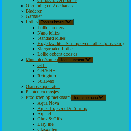
Grind/Gravel bodems
Opruiming en 2 de hands
Bladeren
Garnalen
Lollies
Toon submenu
Lollie houders
Nano lollies
Standard lollies
Hoge kwaliteit Shrimplovers lollies (plus serie)
Siergarnalen Lollies
Lollie opberg doosjes
Mineralen/zouten
Toon submenu
GH+
GH/KH+
Refugium
Sulawesi
Osmose apparaten
Planten en mosjes
Producten op merknaam
Toon submenu
Aqua Nova
Aqua Tropica / Dr .Shrimp
Aquael
Chris & Oli’s
Easy life
Glasgarten