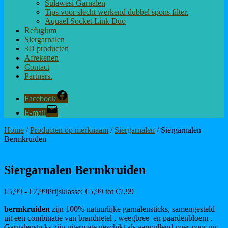
Sulawesi Garnalen
Tips voor slecht werkend dubbel spons filter.
Aquael Socket Link Duo
Refugium
Siergarnalen
3D producten
Afrekenen
Contact
Partners.
Facebook
E-mail
Home
/
Producten op merknaam
/
Siergarnalen
/ Siergarnalen
Bermkruiden
Siergarnalen Bermkruiden
€
5,99
-
€
7,99
Prijsklasse: €5,99 tot €7,99
bermkruiden
zijn 100% natuurlijke garnalensticks, samengesteld
uit een combinatie van brandnetel , weegbree en paardenbloem .
Garnalensticks zijn uitermate geschikt als aanvullend voer voor uw