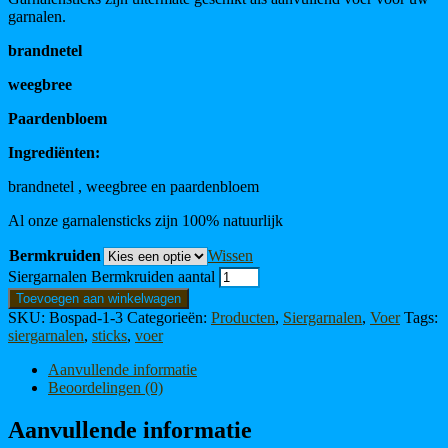
garnalen.
brandnetel
weegbree
Paardenbloem
Ingrediënten:
brandnetel , weegbree en paardenbloem
Al onze garnalensticks zijn 100% natuurlijk
Bermkruiden
Wissen
Siergarnalen Bermkruiden aantal
Toevoegen aan winkelwagen
SKU:
Bospad-1-3
Categorieën:
Producten
,
Siergarnalen
,
Voer
Tags:
siergarnalen
,
sticks
,
voer
Aanvullende informatie
Beoordelingen (0)
Aanvullende informatie