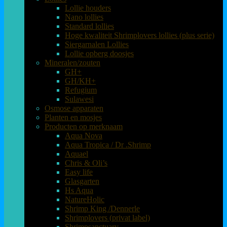
Lollie houders
Nano lollies
Standard lollies
Hoge kwaliteit Shrimplovers lollies (plus serie)
Siergarnalen Lollies
Lollie opberg doosjes
Mineralen/zouten
GH+
GH/KH+
Refugium
Sulawesi
Osmose apparaten
Planten en mosjes
Producten op merknaam
Aqua Nova
Aqua Tropica / Dr .Shrimp
Aquael
Chris & Oli’s
Easy life
Glasgarten
Hs Aqua
NatureHolic
Shrimp King /Dennerle
Shrimplovers (privat label)
Shrimpsanctuary