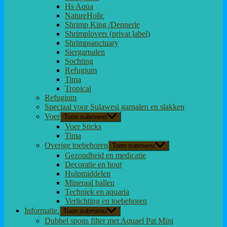
Hs Aqua
NatureHolic
Shrimp King /Dennerle
Shrimplovers (privat label)
Shrimpsanctuary
Siergarnalen
Sochting
Refugium
Tima
Tropical
Refugium
Speciaal voor Sulawesi garnalen en slakken
Voer
Toon submenu
Voer Sticks
Tima
Overige toebehoren
Toon submenu
Gezondheid en medicatie
Decoratie en hout
Hulpmiddelen
Mineraal ballen
Techniek en aquaria
Verlichting en toebehoren
Informatie.
Toon submenu
Dubbel spons filter met Aquael Pat Mini