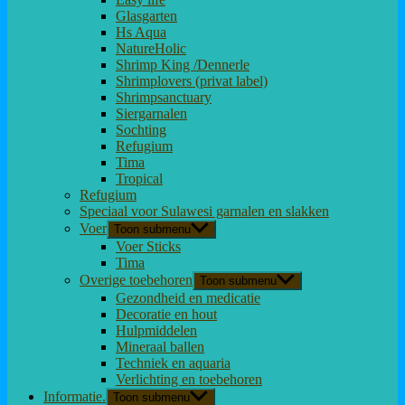
Glasgarten
Hs Aqua
NatureHolic
Shrimp King /Dennerle
Shrimplovers (privat label)
Shrimpsanctuary
Siergarnalen
Sochting
Refugium
Tima
Tropical
Refugium
Speciaal voor Sulawesi garnalen en slakken
Voer
Toon submenu
Voer Sticks
Tima
Overige toebehoren
Toon submenu
Gezondheid en medicatie
Decoratie en hout
Hulpmiddelen
Mineraal ballen
Techniek en aquaria
Verlichting en toebehoren
Informatie.
Toon submenu