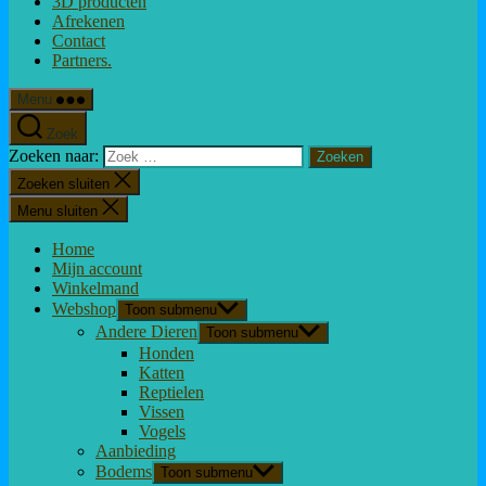
3D producten
Afrekenen
Contact
Partners.
Menu
Zoek
Zoeken naar:
Zoeken sluiten
Menu sluiten
Home
Mijn account
Winkelmand
Webshop
Toon submenu
Andere Dieren
Toon submenu
Honden
Katten
Reptielen
Vissen
Vogels
Aanbieding
Bodems
Toon submenu