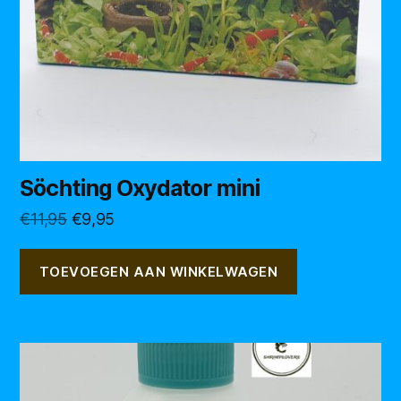
Söchting Oxydator mini
Oorspronkelijke
Huidige
€
11,95
€
9,95
prijs
prijs
was:
is:
TOEVOEGEN AAN WINKELWAGEN
€11,95.
€9,95.