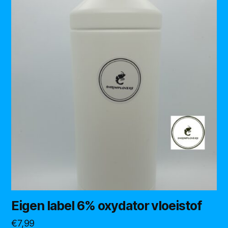
Eigen label 6% oxydator vloeistof
€
7,99