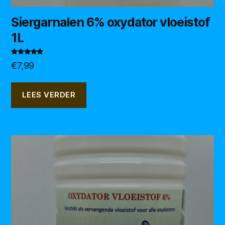
Siergarnalen 6% oxydator vloeistof
1L
Gewaardeerd
€
7,99
5.00
uit 5
LEES VERDER