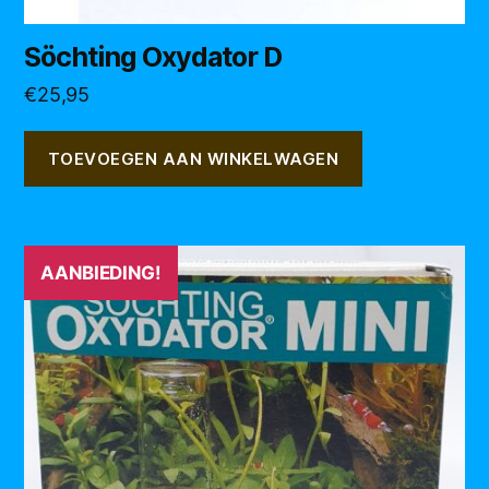
Söchting Oxydator D
€
25,95
TOEVOEGEN AAN WINKELWAGEN
AANBIEDING!