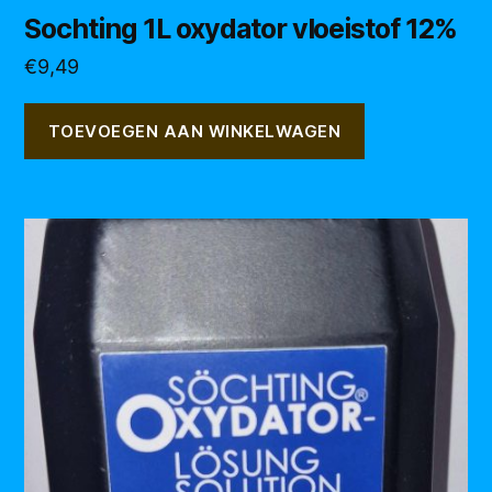
Sochting 1L oxydator vloeistof 12%
€
9,49
TOEVOEGEN AAN WINKELWAGEN