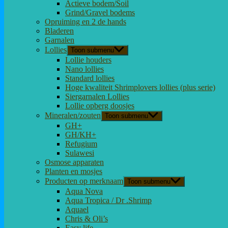
Actieve bodem/Soil
Grind/Gravel bodems
Opruiming en 2 de hands
Bladeren
Garnalen
Lollies
Toon submenu
Lollie houders
Nano lollies
Standard lollies
Hoge kwaliteit Shrimplovers lollies (plus serie)
Siergarnalen Lollies
Lollie opberg doosjes
Mineralen/zouten
Toon submenu
GH+
GH/KH+
Refugium
Sulawesi
Osmose apparaten
Planten en mosjes
Producten op merknaam
Toon submenu
Aqua Nova
Aqua Tropica / Dr .Shrimp
Aquael
Chris & Oli’s
Easy life