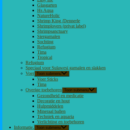
Glasgarten
Hs Aqua
NatureHolic
Shrimp King /Dennerle
Shrimplovers (privat label)
Shrimpsanctuary
Siergarnalen
Sochting
Refugium
Tima
Tropical
Refugium
Speciaal voor Sulawesi garnalen en slakken
Voer
Toon submenu
Voer Sticks
Tima
Overige toebehoren
Toon submenu
Gezondheid en medicatie
Decoratie en hout
Hulpmiddelen
Mineraal ballen
Techniek en aquaria
Verlichting en toebehoren
Informatie.
Toon submenu