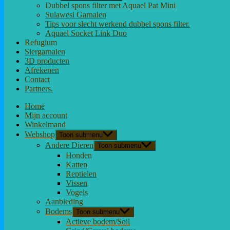
Dubbel spons filter met Aquael Pat Mini
Sulawesi Garnalen
Tips voor slecht werkend dubbel spons filter.
Aquael Socket Link Duo
Refugium
Siergarnalen
3D producten
Afrekenen
Contact
Partners.
Home
Mijn account
Winkelmand
Webshop
Toon submenu
Andere Dieren
Toon submenu
Honden
Katten
Reptielen
Vissen
Vogels
Aanbieding
Bodems
Toon submenu
Actieve bodem/Soil