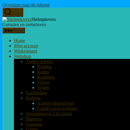
Overslaan naar de inhoud
Zoek
Shrimplovers
Garnalen en toebehoren
Menu
Home
Mijn account
Winkelmand
Webshop
Andere Dieren
Honden
Katten
Reptielen
Vissen
Vogels
Aanbieding
Bodems
Actieve bodem/Soil
Grind/Gravel bodems
Opruiming en 2 de hands
Bladeren
Garnalen
Lollies