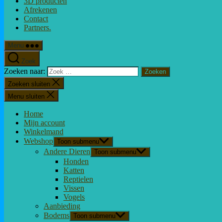
3D producten
Afrekenen
Contact
Partners.
Menu
Zoek
Zoeken naar:
Zoeken sluiten
Menu sluiten
Home
Mijn account
Winkelmand
Webshop
Toon submenu
Andere Dieren
Toon submenu
Honden
Katten
Reptielen
Vissen
Vogels
Aanbieding
Bodems
Toon submenu