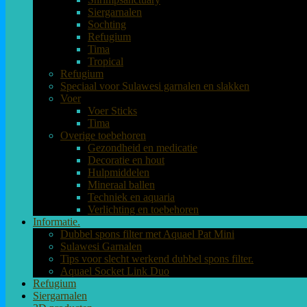
Siergarnalen
Sochting
Refugium
Tima
Tropical
Refugium
Speciaal voor Sulawesi garnalen en slakken
Voer
Voer Sticks
Tima
Overige toebehoren
Gezondheid en medicatie
Decoratie en hout
Hulpmiddelen
Mineraal ballen
Techniek en aquaria
Verlichting en toebehoren
Informatie.
Dubbel spons filter met Aquael Pat Mini
Sulawesi Garnalen
Tips voor slecht werkend dubbel spons filter.
Aquael Socket Link Duo
Refugium
Siergarnalen