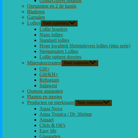
Grind/Gravel bodems
Opruiming en 2 de hands
Bladeren
Garnalen
Lollies
Toon submenu
Lollie houders
Nano lollies
Standard lollies
Hoge kwaliteit Shrimplovers lollies (plus serie)
Siergarnalen Lollies
Lollie opberg doosjes
Mineralen/zouten
Toon submenu
GH+
GH/KH+
Refugium
Sulawesi
Osmose apparaten
Planten en mosjes
Producten op merknaam
Toon submenu
Aqua Nova
Aqua Tropica / Dr .Shrimp
Aquael
Chris & Oli’s
Easy life
Glasgarten