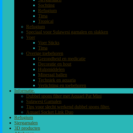
Sochting
Refugium
Tima
Tropical
Refugium
Speciaal voor Sulawesi garnalen en slakken
Voer
Voer Sticks
Tima
Overige toebehoren
Gezondheid en medicatie
Decoratie en hout
Hulpmiddelen
Mineraal ballen
Techniek en aquaria
Verlichting en toebehoren
Informatie.
Dubbel spons filter met Aquael Pat Mini
Sulawesi Garnalen
Tips voor slecht werkend dubbel spons filter.
Aquael Socket Link Duo
Refugium
Siergarnalen
3D producten