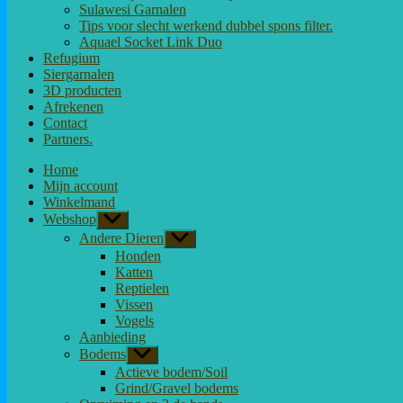
Sulawesi Garnalen
Tips voor slecht werkend dubbel spons filter.
Aquael Socket Link Duo
Refugium
Siergarnalen
3D producten
Afrekenen
Contact
Partners.
Home
Mijn account
Winkelmand
Webshop
Toon
submenu
Andere Dieren
Toon
submenu
Honden
Katten
Reptielen
Vissen
Vogels
Aanbieding
Bodems
Toon
submenu
Actieve bodem/Soil
Grind/Gravel bodems