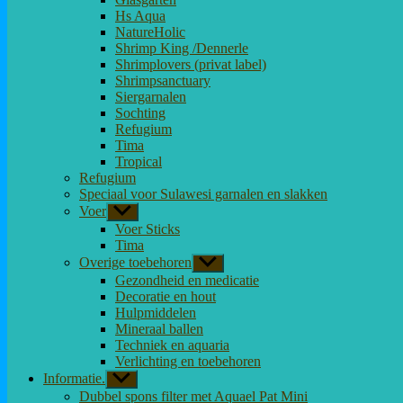
Hs Aqua
NatureHolic
Shrimp King /Dennerle
Shrimplovers (privat label)
Shrimpsanctuary
Siergarnalen
Sochting
Refugium
Tima
Tropical
Refugium
Speciaal voor Sulawesi garnalen en slakken
Voer
Toon
submenu
Voer Sticks
Tima
Overige toebehoren
Toon
submenu
Gezondheid en medicatie
Decoratie en hout
Hulpmiddelen
Mineraal ballen
Techniek en aquaria
Verlichting en toebehoren
Informatie.
Toon
submenu
Dubbel spons filter met Aquael Pat Mini