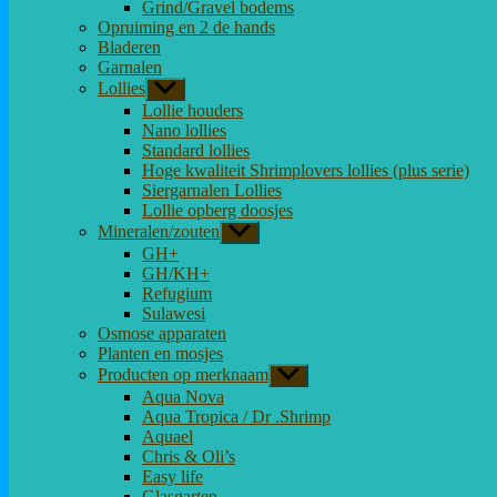
Grind/Gravel bodems
Opruiming en 2 de hands
Bladeren
Garnalen
Lollies
Toon
submenu
Lollie houders
Nano lollies
Standard lollies
Hoge kwaliteit Shrimplovers lollies (plus serie)
Siergarnalen Lollies
Lollie opberg doosjes
Mineralen/zouten
Toon
submenu
GH+
GH/KH+
Refugium
Sulawesi
Osmose apparaten
Planten en mosjes
Producten op merknaam
Toon
submenu
Aqua Nova
Aqua Tropica / Dr .Shrimp
Aquael
Chris & Oli’s
Easy life
Glasgarten