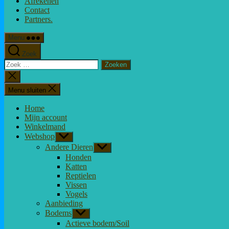
Afrekenen
Contact
Partners.
Menu
Zoek
Zoeken
naar:
Zoeken
sluiten
Menu sluiten
Home
Mijn account
Winkelmand
Webshop
Toon
submenu
Andere Dieren
Toon
submenu
Honden
Katten
Reptielen
Vissen
Vogels
Aanbieding
Bodems
Toon
submenu
Actieve bodem/Soil