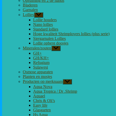
Opruiming en 2 de hands
Bladeren
Garnalen
Lollies
Toon
submenu
Lollie houders
Nano lollies
Standard lollies
Hoge kwaliteit Shrimplovers lollies (plus serie)
Siergarnalen Lollies
Lollie opberg doosjes
Mineralen/zouten
Toon
submenu
GH+
GH/KH+
Refugium
Sulawesi
Osmose apparaten
Planten en mosjes
Producten op merknaam
Toon
submenu
Aqua Nova
Aqua Tropica / Dr .Shrimp
Aquael
Chris & Oli’s
Easy life
Glasgarten
Hs Aqua