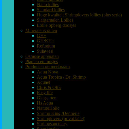
Nano lollies
Standard lollies
Hoge kwaliteit Shrimplovers lollies (plus serie)
Siergarnalen Lollies
Lollie opberg doosjes
Mineralen/zouten
GH+
GH/KH+
Refugium
Sulawesi
Osmose apparaten
Planten en mosjes
Producten op merknaam
Aqua Nova
Aqua Tropica / Dr .Shrimp
Aquael
Chris & Oli’s
Easy life
Glasgarten
Hs Aqua
NatureHolic
Shrimp King /Dennerle
Shrimplovers (privat label)
Shrimpsanctuary
Siergarnalen