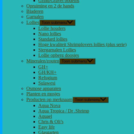
Grind/Gravel bodems
Opruiming en 2 de hands
Bladeren
Garnalen
Lollies
Toon submenu
Lollie houders
Nano lollies
Standard lollies
Hoge kwaliteit Shrimplovers lollies (plus serie)
Siergarnalen Lollies
Lollie opberg doosjes
Mineralen/zouten
Toon submenu
GH+
GH/KH+
Refugium
Sulawesi
Osmose apparaten
Planten en mosjes
Producten op merknaam
Toon submenu
Aqua Nova
Aqua Tropica / Dr .Shrimp
Aquael
Chris & Oli’s
Easy life
Glasgarten