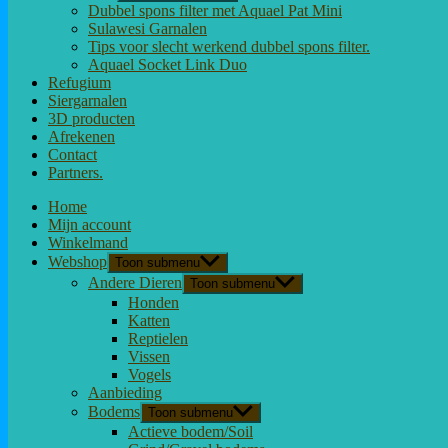
Dubbel spons filter met Aquael Pat Mini
Sulawesi Garnalen
Tips voor slecht werkend dubbel spons filter.
Aquael Socket Link Duo
Refugium
Siergarnalen
3D producten
Afrekenen
Contact
Partners.
Home
Mijn account
Winkelmand
Webshop
Toon submenu
Andere Dieren
Toon submenu
Honden
Katten
Reptielen
Vissen
Vogels
Aanbieding
Bodems
Toon submenu
Actieve bodem/Soil