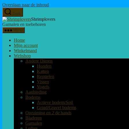
Overslaan naar de inhoud
Zoek
Shrimplovers
Garnalen en toebehoren
Menu
Home
Mijn account
Winkelmand
Webshop
Andere Dieren
Honden
Katten
Reptielen
Vissen
Vogels
Aanbieding
Bodems
Actieve bodem/Soil
Grind/Gravel bodems
Opruiming en 2 de hands
Bladeren
Garnalen
Lollies