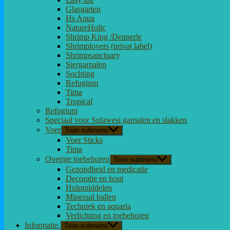
Glasgarten
Hs Aqua
NatureHolic
Shrimp King /Dennerle
Shrimplovers (privat label)
Shrimpsanctuary
Siergarnalen
Sochting
Refugium
Tima
Tropical
Refugium
Speciaal voor Sulawesi garnalen en slakken
Voer
Toon submenu
Voer Sticks
Tima
Overige toebehoren
Toon submenu
Gezondheid en medicatie
Decoratie en hout
Hulpmiddelen
Mineraal ballen
Techniek en aquaria
Verlichting en toebehoren
Informatie.
Toon submenu