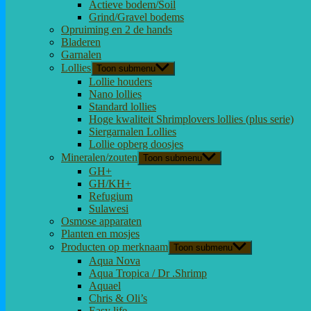
Actieve bodem/Soil
Grind/Gravel bodems
Opruiming en 2 de hands
Bladeren
Garnalen
Lollies
Toon submenu
Lollie houders
Nano lollies
Standard lollies
Hoge kwaliteit Shrimplovers lollies (plus serie)
Siergarnalen Lollies
Lollie opberg doosjes
Mineralen/zouten
Toon submenu
GH+
GH/KH+
Refugium
Sulawesi
Osmose apparaten
Planten en mosjes
Producten op merknaam
Toon submenu
Aqua Nova
Aqua Tropica / Dr .Shrimp
Aquael
Chris & Oli’s
Easy life