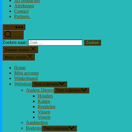
3D producten
Afrekenen
Contact
Partners.
Menu
Zoek
Zoeken naar:
Zoeken sluiten
Menu sluiten
Home
Mijn account
Winkelmand
Webshop
Toon submenu
Andere Dieren
Toon submenu
Honden
Katten
Reptielen
Vissen
Vogels
Aanbieding
Bodems
Toon submenu