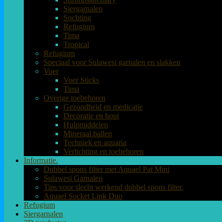
Siergarnalen
Sochting
Refugium
Tima
Tropical
Refugium
Speciaal voor Sulawesi garnalen en slakken
Voer
Voer Sticks
Tima
Overige toebehoren
Gezondheid en medicatie
Decoratie en hout
Hulpmiddelen
Mineraal ballen
Techniek en aquaria
Verlichting en toebehoren
Informatie.
Dubbel spons filter met Aquael Pat Mini
Sulawesi Garnalen
Tips voor slecht werkend dubbel spons filter.
Aquael Socket Link Duo
Refugium
Siergarnalen