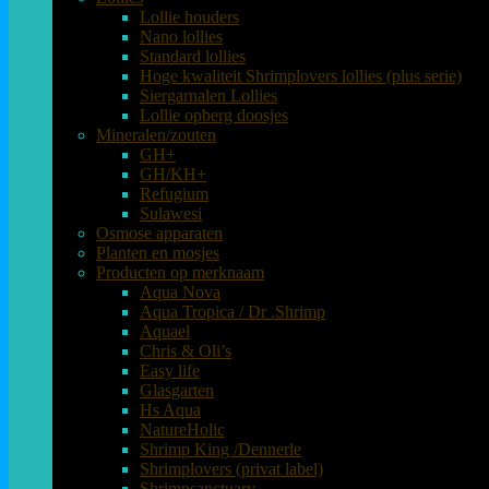
Lollie houders
Nano lollies
Standard lollies
Hoge kwaliteit Shrimplovers lollies (plus serie)
Siergarnalen Lollies
Lollie opberg doosjes
Mineralen/zouten
GH+
GH/KH+
Refugium
Sulawesi
Osmose apparaten
Planten en mosjes
Producten op merknaam
Aqua Nova
Aqua Tropica / Dr .Shrimp
Aquael
Chris & Oli’s
Easy life
Glasgarten
Hs Aqua
NatureHolic
Shrimp King /Dennerle
Shrimplovers (privat label)
Shrimpsanctuary