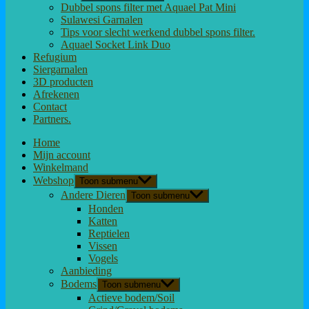
Dubbel spons filter met Aquael Pat Mini
Sulawesi Garnalen
Tips voor slecht werkend dubbel spons filter.
Aquael Socket Link Duo
Refugium
Siergarnalen
3D producten
Afrekenen
Contact
Partners.
Home
Mijn account
Winkelmand
Webshop
Toon submenu
Andere Dieren
Toon submenu
Honden
Katten
Reptielen
Vissen
Vogels
Aanbieding
Bodems
Toon submenu
Actieve bodem/Soil