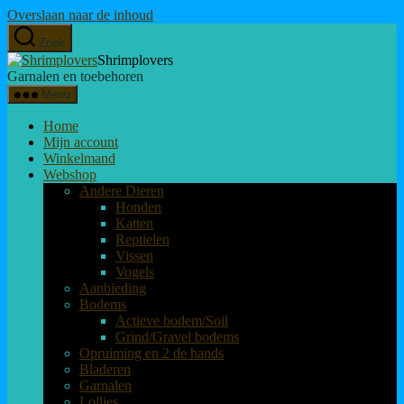
Overslaan naar de inhoud
Zoek
Shrimplovers
Garnalen en toebehoren
Menu
Home
Mijn account
Winkelmand
Webshop
Andere Dieren
Honden
Katten
Reptielen
Vissen
Vogels
Aanbieding
Bodems
Actieve bodem/Soil
Grind/Gravel bodems
Opruiming en 2 de hands
Bladeren
Garnalen
Lollies