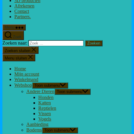
3D producten
Afrekenen
Contact
Partners.
Menu
Zoek
Zoeken naar:
Zoeken sluiten
Menu sluiten
Home
Mijn account
Winkelmand
Webshop
Toon submenu
Andere Dieren
Toon submenu
Honden
Katten
Reptielen
Vissen
Vogels
Aanbieding
Bodems
Toon submenu