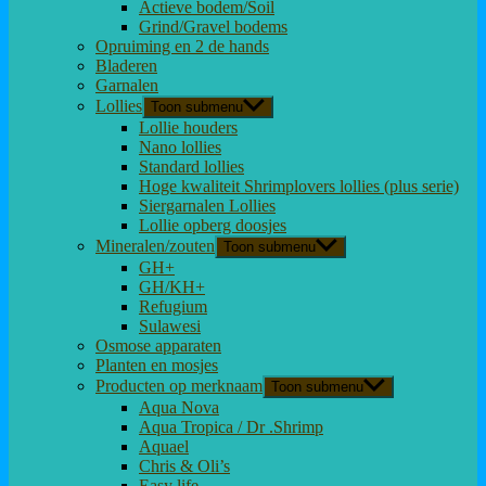
Actieve bodem/Soil
Grind/Gravel bodems
Opruiming en 2 de hands
Bladeren
Garnalen
Lollies
Toon submenu
Lollie houders
Nano lollies
Standard lollies
Hoge kwaliteit Shrimplovers lollies (plus serie)
Siergarnalen Lollies
Lollie opberg doosjes
Mineralen/zouten
Toon submenu
GH+
GH/KH+
Refugium
Sulawesi
Osmose apparaten
Planten en mosjes
Producten op merknaam
Toon submenu
Aqua Nova
Aqua Tropica / Dr .Shrimp
Aquael
Chris & Oli’s
Easy life