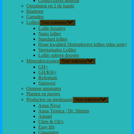
Grind/Gravel bodems
Opruiming en 2 de hands
Bladeren
Garnalen
Lollies
Toon submenu
Lollie houders
Nano lollies
Standard lollies
Hoge kwaliteit Shrimplovers lollies (plus serie)
Siergarnalen Lollies
Lollie opberg doosjes
Mineralen/zouten
Toon submenu
GH+
GH/KH+
Refugium
Sulawesi
Osmose apparaten
Planten en mosjes
Producten op merknaam
Toon submenu
Aqua Nova
Aqua Tropica / Dr .Shrimp
Aquael
Chris & Oli’s
Easy life
Glasgarten