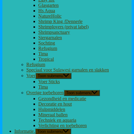
Glasgarten
Hs Aqua
NatureHolic
Shrimp King /Dennerle
Shrimplovers (privat label)
Shrimpsanctuary
Siergarnalen
Sochting
Refugium
Tima
Tropical
Refugium
Speciaal voor Sulawesi garnalen en slakken
Voer
Toon submenu
Voer Sticks
Tima
Overige toebehoren
Toon submenu
Gezondheid en medicatie
Decoratie en hout
Hulpmiddelen
Mineraal ballen
Techniek en aquaria
Verlichting en toebehoren
Informatie.
Toon submenu