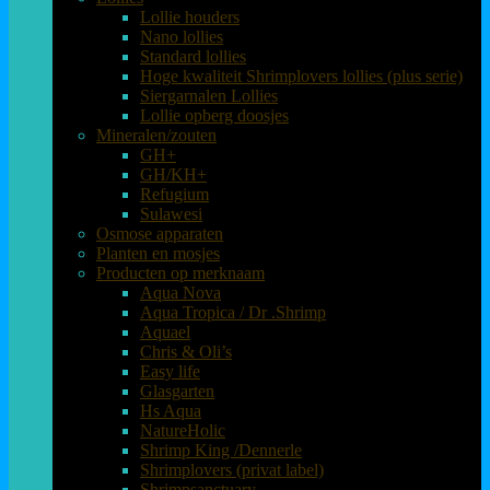
Lollie houders
Nano lollies
Standard lollies
Hoge kwaliteit Shrimplovers lollies (plus serie)
Siergarnalen Lollies
Lollie opberg doosjes
Mineralen/zouten
GH+
GH/KH+
Refugium
Sulawesi
Osmose apparaten
Planten en mosjes
Producten op merknaam
Aqua Nova
Aqua Tropica / Dr .Shrimp
Aquael
Chris & Oli’s
Easy life
Glasgarten
Hs Aqua
NatureHolic
Shrimp King /Dennerle
Shrimplovers (privat label)
Shrimpsanctuary