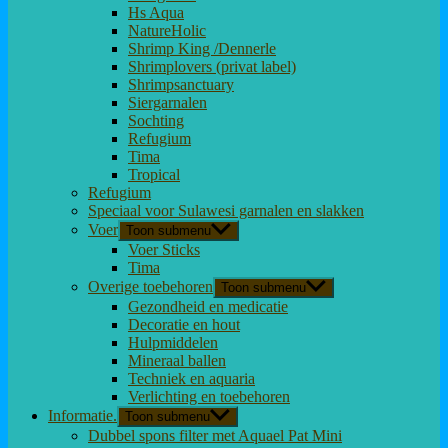
Hs Aqua
NatureHolic
Shrimp King /Dennerle
Shrimplovers (privat label)
Shrimpsanctuary
Siergarnalen
Sochting
Refugium
Tima
Tropical
Refugium
Speciaal voor Sulawesi garnalen en slakken
Voer
Toon submenu
Voer Sticks
Tima
Overige toebehoren
Toon submenu
Gezondheid en medicatie
Decoratie en hout
Hulpmiddelen
Mineraal ballen
Techniek en aquaria
Verlichting en toebehoren
Informatie.
Toon submenu
Dubbel spons filter met Aquael Pat Mini