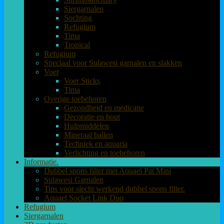
Siergarnalen
Sochting
Refugium
Tima
Tropical
Refugium
Speciaal voor Sulawesi garnalen en slakken
Voer
Voer Sticks
Tima
Overige toebehoren
Gezondheid en medicatie
Decoratie en hout
Hulpmiddelen
Mineraal ballen
Techniek en aquaria
Verlichting en toebehoren
Informatie.
Dubbel spons filter met Aquael Pat Mini
Sulawesi Garnalen
Tips voor slecht werkend dubbel spons filter.
Aquael Socket Link Duo
Refugium
Siergarnalen