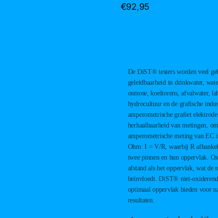
€
92,95
De DiST® testers worden veel ge
geleidbaarheid in drinkwater, wa
osmose, koeltorens, afvalwater, la
hydrocultuur en de grafische indus
amperometrische grafiet elektrode
herhaalbaarheid van metingen, om
amperometrische meting van EC i
Ohm: I = V/R, waarbij R afhankeli
twee pinnen en hun oppervlak. Ox
afstand als het oppervlak, wat de
beïnvloedt. DiST® niet-oxiderend
optimaal oppervlak bieden voor 
resultaten.