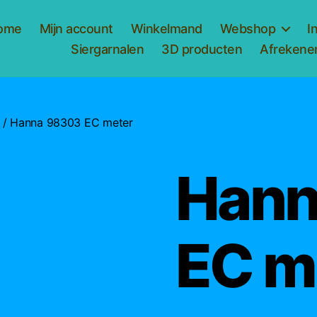
ome
Mijn account
Winkelmand
Webshop
I
Siergarnalen
3D producten
Afrekene
/ Hanna 98303 EC meter
Hann
EC m