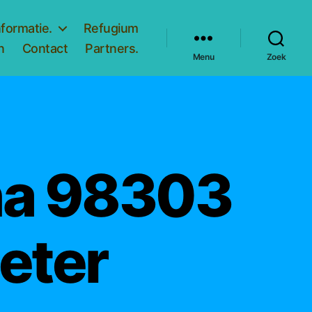
nformatie.
Refugium
n
Contact
Partners.
Menu
Zoek
a 98303
eter