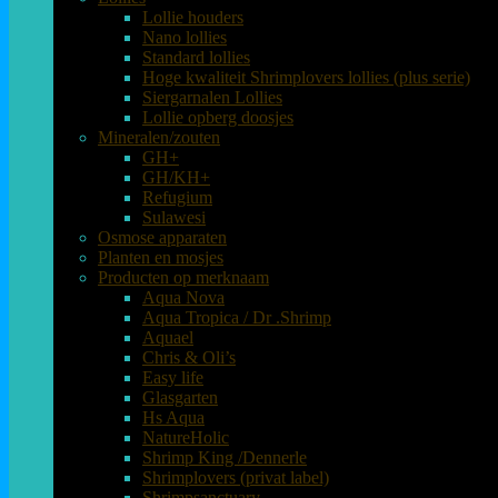
Lollie houders
Nano lollies
Standard lollies
Hoge kwaliteit Shrimplovers lollies (plus serie)
Siergarnalen Lollies
Lollie opberg doosjes
Mineralen/zouten
GH+
GH/KH+
Refugium
Sulawesi
Osmose apparaten
Planten en mosjes
Producten op merknaam
Aqua Nova
Aqua Tropica / Dr .Shrimp
Aquael
Chris & Oli’s
Easy life
Glasgarten
Hs Aqua
NatureHolic
Shrimp King /Dennerle
Shrimplovers (privat label)
Shrimpsanctuary