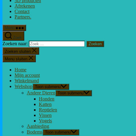
3D producten
Afrekenen
Contact
Partners.
Menu
Zoek
Zoeken naar:
Zoeken sluiten
Menu sluiten
Home
Mijn account
Winkelmand
Webshop
Toon submenu
Andere Dieren
Toon submenu
Honden
Katten
Reptielen
Vissen
Vogels
Aanbieding
Bodems
Toon submenu