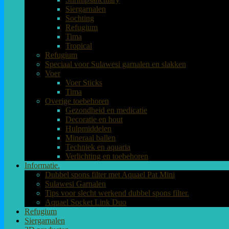
Siergarnalen
Sochting
Refugium
Tima
Tropical
Refugium
Speciaal voor Sulawesi garnalen en slakken
Voer
Voer Sticks
Tima
Overige toebehoren
Gezondheid en medicatie
Decoratie en hout
Hulpmiddelen
Mineraal ballen
Techniek en aquaria
Verlichting en toebehoren
Informatie.
Dubbel spons filter met Aquael Pat Mini
Sulawesi Garnalen
Tips voor slecht werkend dubbel spons filter.
Aquael Socket Link Duo
Refugium
Siergarnalen