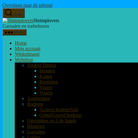
Overslaan naar de inhoud
Zoek
Shrimplovers
Garnalen en toebehoren
Menu
Home
Mijn account
Winkelmand
Webshop
Andere Dieren
Honden
Katten
Reptielen
Vissen
Vogels
Aanbieding
Bodems
Actieve bodem/Soil
Grind/Gravel bodems
Opruiming en 2 de hands
Bladeren
Garnalen
Lollies