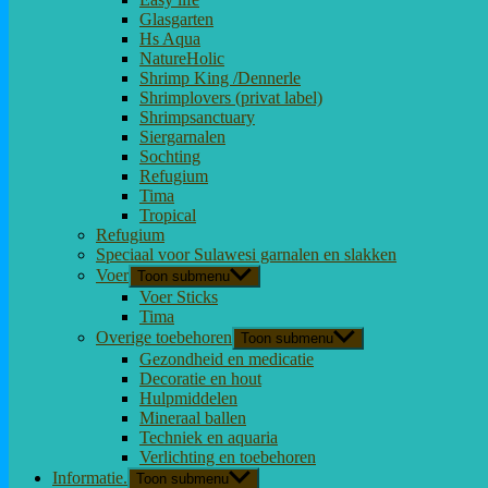
Glasgarten
Hs Aqua
NatureHolic
Shrimp King /Dennerle
Shrimplovers (privat label)
Shrimpsanctuary
Siergarnalen
Sochting
Refugium
Tima
Tropical
Refugium
Speciaal voor Sulawesi garnalen en slakken
Voer
Toon submenu
Voer Sticks
Tima
Overige toebehoren
Toon submenu
Gezondheid en medicatie
Decoratie en hout
Hulpmiddelen
Mineraal ballen
Techniek en aquaria
Verlichting en toebehoren
Informatie.
Toon submenu