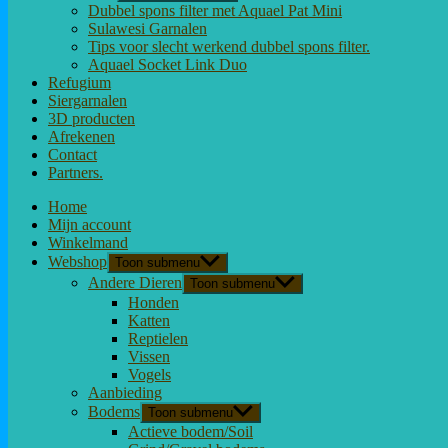
Dubbel spons filter met Aquael Pat Mini
Sulawesi Garnalen
Tips voor slecht werkend dubbel spons filter.
Aquael Socket Link Duo
Refugium
Siergarnalen
3D producten
Afrekenen
Contact
Partners.
Home
Mijn account
Winkelmand
Webshop
Toon submenu
Andere Dieren
Toon submenu
Honden
Katten
Reptielen
Vissen
Vogels
Aanbieding
Bodems
Toon submenu
Actieve bodem/Soil