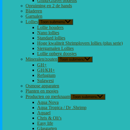
Grind/Gravel bodems
Opruiming en 2 de hands
Bladeren
Garnalen
Lollies
Toon submenu
Lollie houders
Nano lollies
Standard lollies
Hoge kwaliteit Shrimplovers lollies (plus serie)
Siergarnalen Lollies
Lollie opberg doosjes
Mineralen/zouten
Toon submenu
GH+
GH/KH+
Refugium
Sulawesi
Osmose apparaten
Planten en mosjes
Producten op merknaam
Toon submenu
Aqua Nova
Aqua Tropica / Dr .Shrimp
Aquael
Chris & Oli’s
Easy life
Glasgarten