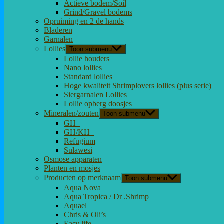
Actieve bodem/Soil
Grind/Gravel bodems
Opruiming en 2 de hands
Bladeren
Garnalen
Lollies
Toon submenu
Lollie houders
Nano lollies
Standard lollies
Hoge kwaliteit Shrimplovers lollies (plus serie)
Siergarnalen Lollies
Lollie opberg doosjes
Mineralen/zouten
Toon submenu
GH+
GH/KH+
Refugium
Sulawesi
Osmose apparaten
Planten en mosjes
Producten op merknaam
Toon submenu
Aqua Nova
Aqua Tropica / Dr .Shrimp
Aquael
Chris & Oli’s
Easy life