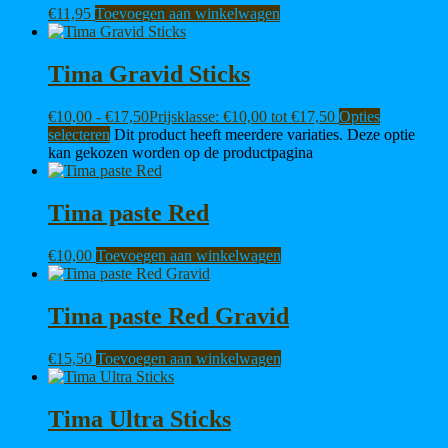
€
11,95
Toevoegen aan winkelwagen
Tima Gravid Sticks
€
10,00
-
€
17,50
Prijsklasse: €10,00 tot €17,50
Opties
selecteren
Dit product heeft meerdere variaties. Deze optie
kan gekozen worden op de productpagina
Tima paste Red
€
10,00
Toevoegen aan winkelwagen
Tima paste Red Gravid
€
15,50
Toevoegen aan winkelwagen
Tima Ultra Sticks