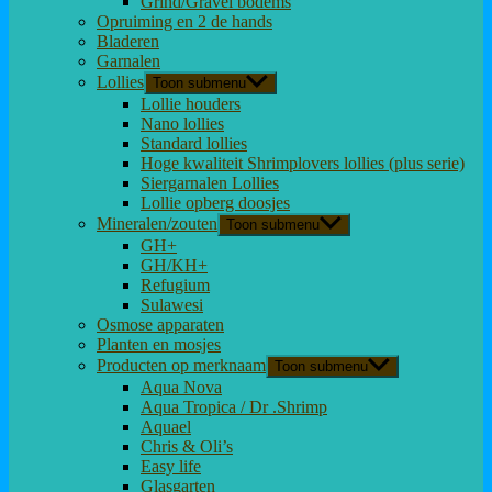
Grind/Gravel bodems
Opruiming en 2 de hands
Bladeren
Garnalen
Lollies
Toon submenu
Lollie houders
Nano lollies
Standard lollies
Hoge kwaliteit Shrimplovers lollies (plus serie)
Siergarnalen Lollies
Lollie opberg doosjes
Mineralen/zouten
Toon submenu
GH+
GH/KH+
Refugium
Sulawesi
Osmose apparaten
Planten en mosjes
Producten op merknaam
Toon submenu
Aqua Nova
Aqua Tropica / Dr .Shrimp
Aquael
Chris & Oli’s
Easy life
Glasgarten