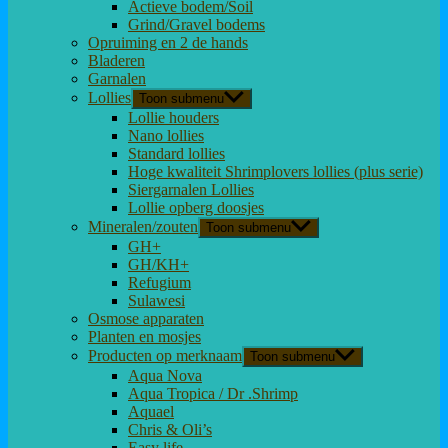
Actieve bodem/Soil
Grind/Gravel bodems
Opruiming en 2 de hands
Bladeren
Garnalen
Lollies
Toon submenu
Lollie houders
Nano lollies
Standard lollies
Hoge kwaliteit Shrimplovers lollies (plus serie)
Siergarnalen Lollies
Lollie opberg doosjes
Mineralen/zouten
Toon submenu
GH+
GH/KH+
Refugium
Sulawesi
Osmose apparaten
Planten en mosjes
Producten op merknaam
Toon submenu
Aqua Nova
Aqua Tropica / Dr .Shrimp
Aquael
Chris & Oli’s
Easy life