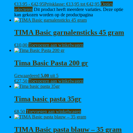
€
13,95
-
€
42,95
Prijsklasse: €13,95 tot €42,95
Opties
selecteren
Dit product heeft meerdere variaties. Deze optie
kan gekozen worden op de productpagina
TIMA Basic garnalensticks 45 gram
€
10,00
Toevoegen aan winkelwagen
Tima Basic Pasta 200 gr
Gewaardeerd
5.00
uit 5
€
27,50
Toevoegen aan winkelwagen
Tima basic pasta 35gr
€
8,50
Toevoegen aan winkelwagen
TIMA Basic pasta blauw – 35 gram