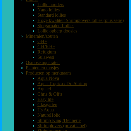
Lollie houders
Nano lollies
Standard lollies
Hoge kwaliteit Shrimplovers lollies (plus serie)
Siergarnalen Lollies
Lollie opberg doosjes
Mineralen/zouten
GH+
GH/KH+
Refugium
Sulawesi
Osmose apparaten
Planten en mosjes
Producten op merknaam
Aqua Nova
Aqua Tropica / Dr .Shrimp
Aquael
Chris & Oli’s
Easy life
Glasgarten
Hs Aqua
NatureHolic
Shrimp King /Dennerle
Shrimplovers (privat label)
Shrimpsanctuary