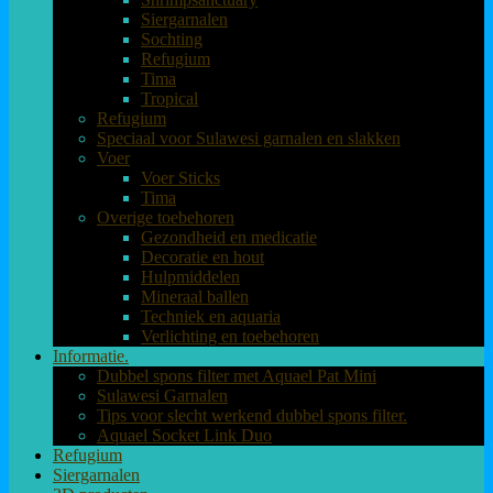
Siergarnalen
Sochting
Refugium
Tima
Tropical
Refugium
Speciaal voor Sulawesi garnalen en slakken
Voer
Voer Sticks
Tima
Overige toebehoren
Gezondheid en medicatie
Decoratie en hout
Hulpmiddelen
Mineraal ballen
Techniek en aquaria
Verlichting en toebehoren
Informatie.
Dubbel spons filter met Aquael Pat Mini
Sulawesi Garnalen
Tips voor slecht werkend dubbel spons filter.
Aquael Socket Link Duo
Refugium
Siergarnalen