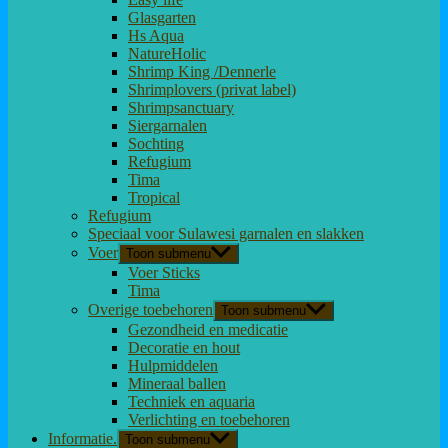
Glasgarten
Hs Aqua
NatureHolic
Shrimp King /Dennerle
Shrimplovers (privat label)
Shrimpsanctuary
Siergarnalen
Sochting
Refugium
Tima
Tropical
Refugium
Speciaal voor Sulawesi garnalen en slakken
Voer
Toon submenu
Voer Sticks
Tima
Overige toebehoren
Toon submenu
Gezondheid en medicatie
Decoratie en hout
Hulpmiddelen
Mineraal ballen
Techniek en aquaria
Verlichting en toebehoren
Informatie.
Toon submenu