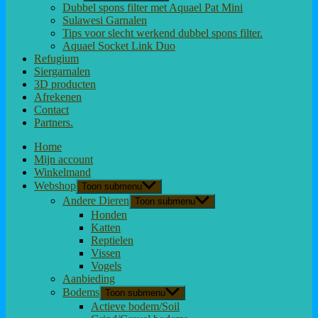
Dubbel spons filter met Aquael Pat Mini
Sulawesi Garnalen
Tips voor slecht werkend dubbel spons filter.
Aquael Socket Link Duo
Refugium
Siergarnalen
3D producten
Afrekenen
Contact
Partners.
Home
Mijn account
Winkelmand
Webshop
Toon submenu
Andere Dieren
Toon submenu
Honden
Katten
Reptielen
Vissen
Vogels
Aanbieding
Bodems
Toon submenu
Actieve bodem/Soil