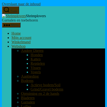
Overslaan naar de inhoud
Zoek
Shrimplovers
Garnalen en toebehoren
Menu
Home
Mijn account
Winkelmand
Webshop
Andere Dieren
Honden
Katten
Reptielen
Vissen
Vogels
Aanbieding
Bodems
Actieve bodem/Soil
Grind/Gravel bodems
Opruiming en 2 de hands
Bladeren
Garnalen
Lollies