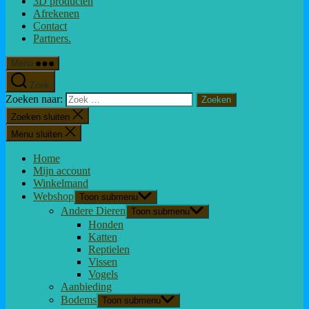
3D producten
Afrekenen
Contact
Partners.
Menu
Zoek
Zoeken naar:
Zoeken sluiten
Menu sluiten
Home
Mijn account
Winkelmand
Webshop
Toon submenu
Andere Dieren
Toon submenu
Honden
Katten
Reptielen
Vissen
Vogels
Aanbieding
Bodems
Toon submenu