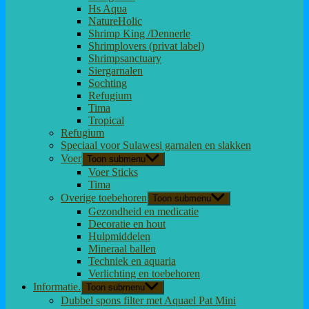
Hs Aqua
NatureHolic
Shrimp King /Dennerle
Shrimplovers (privat label)
Shrimpsanctuary
Siergarnalen
Sochting
Refugium
Tima
Tropical
Refugium
Speciaal voor Sulawesi garnalen en slakken
Voer
Toon submenu
Voer Sticks
Tima
Overige toebehoren
Toon submenu
Gezondheid en medicatie
Decoratie en hout
Hulpmiddelen
Mineraal ballen
Techniek en aquaria
Verlichting en toebehoren
Informatie.
Toon submenu
Dubbel spons filter met Aquael Pat Mini