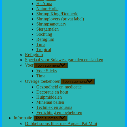
Hs Aqua
NatureHolic
Shrimp King /Dennerle
Shrimplovers (privat label)
Shrimpsanctuary
Siergarnalen
Sochting
Refugium
Tima
Tropical
Refugium
Speciaal voor Sulawesi garnalen en slakken
Voer
Toon submenu
Voer Sticks
Tima
Overige toebehoren
Toon submenu
Gezondheid en medicatie
Decoratie en hout
Hulpmiddelen
Mineraal ballen
Techniek en aquaria
Verlichting en toebehoren
Informatie.
Toon submenu
Dubbel spons filter met Aquael Pat Mini