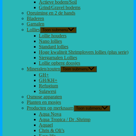
Actieve bodem/Soil
Grind/Gravel bodems
Opruiming en 2 de hands
Bladeren
Garnalen
Lollies
Toon submenu
Lollie houders
Nano lollies
Standard lollies
Hoge kwaliteit Shrimplovers lollies (plus serie)
Siergarnalen Lollies
Lollie opberg doosjes
Mineralen/zouten
Toon submenu
GH+
GH/KH+
Refugium
Sulawesi
Osmose apparaten
Planten en mosjes
Producten op merknaam
Toon submenu
Aqua Nova
Aqua Tropica / Dr .Shrimp
Aquael
Chris & Oli’s
Easy life