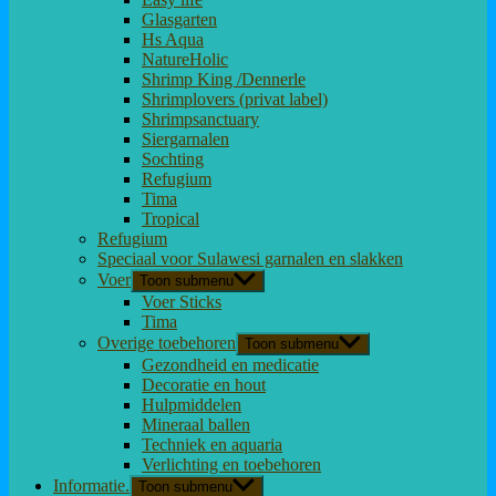
Glasgarten
Hs Aqua
NatureHolic
Shrimp King /Dennerle
Shrimplovers (privat label)
Shrimpsanctuary
Siergarnalen
Sochting
Refugium
Tima
Tropical
Refugium
Speciaal voor Sulawesi garnalen en slakken
Voer
Toon submenu
Voer Sticks
Tima
Overige toebehoren
Toon submenu
Gezondheid en medicatie
Decoratie en hout
Hulpmiddelen
Mineraal ballen
Techniek en aquaria
Verlichting en toebehoren
Informatie.
Toon submenu