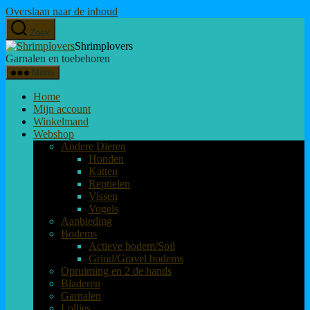
Overslaan naar de inhoud
Zoek
Shrimplovers
Garnalen en toebehoren
Menu
Home
Mijn account
Winkelmand
Webshop
Andere Dieren
Honden
Katten
Reptielen
Vissen
Vogels
Aanbieding
Bodems
Actieve bodem/Soil
Grind/Gravel bodems
Opruiming en 2 de hands
Bladeren
Garnalen
Lollies