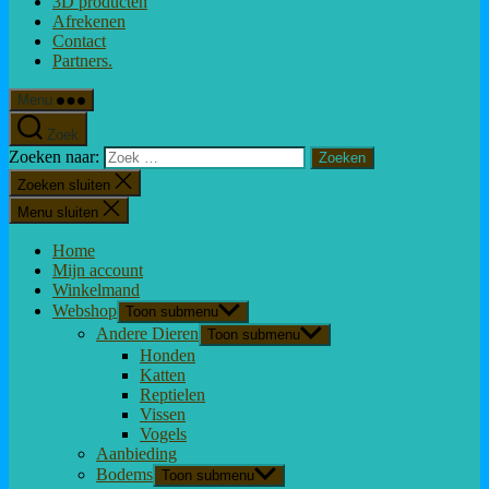
3D producten
Afrekenen
Contact
Partners.
Menu
Zoek
Zoeken naar:
Zoeken sluiten
Menu sluiten
Home
Mijn account
Winkelmand
Webshop
Toon submenu
Andere Dieren
Toon submenu
Honden
Katten
Reptielen
Vissen
Vogels
Aanbieding
Bodems
Toon submenu