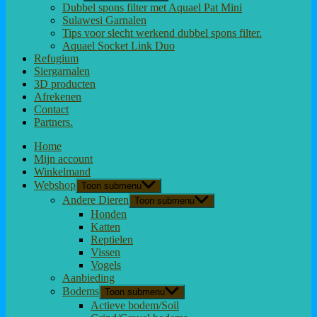
Dubbel spons filter met Aquael Pat Mini
Sulawesi Garnalen
Tips voor slecht werkend dubbel spons filter.
Aquael Socket Link Duo
Refugium
Siergarnalen
3D producten
Afrekenen
Contact
Partners.
Home
Mijn account
Winkelmand
Webshop
Toon submenu
Andere Dieren
Toon submenu
Honden
Katten
Reptielen
Vissen
Vogels
Aanbieding
Bodems
Toon submenu
Actieve bodem/Soil