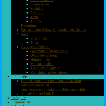
Siergarnalen
Sochting
Refugium
Tima
Tropical
Refugium
Speciaal voor Sulawesi garnalen en slakken
Voer
Voer Sticks
Tima
Overige toebehoren
Gezondheid en medicatie
Decoratie en hout
Hulpmiddelen
Mineraal ballen
Techniek en aquaria
Verlichting en toebehoren
Informatie.
Dubbel spons filter met Aquael Pat Mini
Sulawesi Garnalen
Tips voor slecht werkend dubbel spons filter.
Aquael Socket Link Duo
Refugium
Siergarnalen