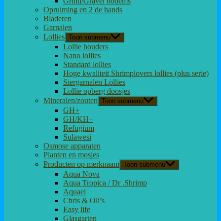
Grind/Gravel bodems
Opruiming en 2 de hands
Bladeren
Garnalen
Lollies
Toon submenu
Lollie houders
Nano lollies
Standard lollies
Hoge kwaliteit Shrimplovers lollies (plus serie)
Siergarnalen Lollies
Lollie opberg doosjes
Mineralen/zouten
Toon submenu
GH+
GH/KH+
Refugium
Sulawesi
Osmose apparaten
Planten en mosjes
Producten op merknaam
Toon submenu
Aqua Nova
Aqua Tropica / Dr .Shrimp
Aquael
Chris & Oli’s
Easy life
Glasgarten