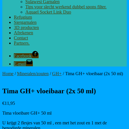
Sulawesi Garnalen
Tips voor slecht werkend dubbel spons filter.
Aquael Socket Link Duo
Refugium
Siergarnalen
3D producten
Afrekenen
Contact
Partners.
Facebook
E-mail
Home
/
Mineralen/zouten
/
GH+
/ Tima GH+ vloeibaar (2x 50 ml)
Tima GH+ vloeibaar (2x 50 ml)
€
11,95
Tima vloeibare GH+ 50 ml
U krijgt 2 flesjes van 50 ml , een met het zout en 1 met de
benodigde mineralen.