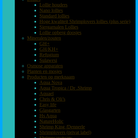
Lollie houders
Nano lollies
Standard lollies
Hoge kwaliteit Shrimplovers lollies (plus serie)
Siergarnalen Lollies
Lollie opberg doosjes
Mineralen/zouten
GH+
GH/KH+
Refugium
Sulawesi
Osmose apparaten
Planten en mosjes
Producten op merknaam
Aqua Nova
Aqua Tropica / Dr .Shrimp
Aquael
Chris & Oli’s
Easy life
Glasgarten
Hs Aqua
NatureHolic
Shrimp King /Dennerle
Shrimplovers (privat label)
Shrimpsanctuary