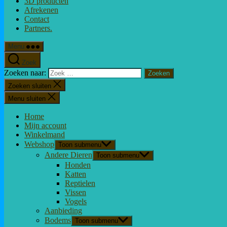
3D producten
Afrekenen
Contact
Partners.
Menu
Zoek
Zoeken naar:
Zoeken sluiten
Menu sluiten
Home
Mijn account
Winkelmand
Webshop
Toon submenu
Andere Dieren
Toon submenu
Honden
Katten
Reptielen
Vissen
Vogels
Aanbieding
Bodems
Toon submenu