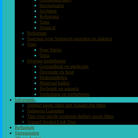
Siergarnalen
Sochting
Refugium
Tima
Tropical
Refugium
Speciaal voor Sulawesi garnalen en slakken
Voer
Voer Sticks
Tima
Overige toebehoren
Gezondheid en medicatie
Decoratie en hout
Hulpmiddelen
Mineraal ballen
Techniek en aquaria
Verlichting en toebehoren
Informatie.
Dubbel spons filter met Aquael Pat Mini
Sulawesi Garnalen
Tips voor slecht werkend dubbel spons filter.
Aquael Socket Link Duo
Refugium
Siergarnalen