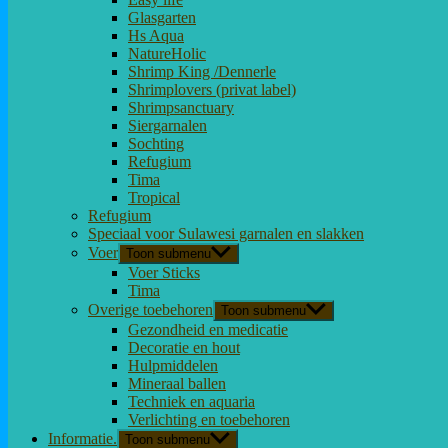
Glasgarten
Hs Aqua
NatureHolic
Shrimp King /Dennerle
Shrimplovers (privat label)
Shrimpsanctuary
Siergarnalen
Sochting
Refugium
Tima
Tropical
Refugium
Speciaal voor Sulawesi garnalen en slakken
Voer
Toon submenu
Voer Sticks
Tima
Overige toebehoren
Toon submenu
Gezondheid en medicatie
Decoratie en hout
Hulpmiddelen
Mineraal ballen
Techniek en aquaria
Verlichting en toebehoren
Informatie.
Toon submenu