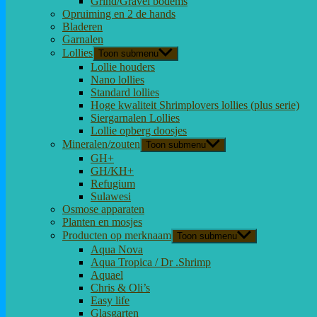
Grind/Gravel bodems
Opruiming en 2 de hands
Bladeren
Garnalen
Lollies
Toon submenu
Lollie houders
Nano lollies
Standard lollies
Hoge kwaliteit Shrimplovers lollies (plus serie)
Siergarnalen Lollies
Lollie opberg doosjes
Mineralen/zouten
Toon submenu
GH+
GH/KH+
Refugium
Sulawesi
Osmose apparaten
Planten en mosjes
Producten op merknaam
Toon submenu
Aqua Nova
Aqua Tropica / Dr .Shrimp
Aquael
Chris & Oli’s
Easy life
Glasgarten