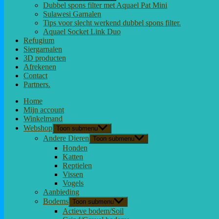
Dubbel spons filter met Aquael Pat Mini
Sulawesi Garnalen
Tips voor slecht werkend dubbel spons filter.
Aquael Socket Link Duo
Refugium
Siergarnalen
3D producten
Afrekenen
Contact
Partners.
Home
Mijn account
Winkelmand
Webshop
Toon submenu
Andere Dieren
Toon submenu
Honden
Katten
Reptielen
Vissen
Vogels
Aanbieding
Bodems
Toon submenu
Actieve bodem/Soil