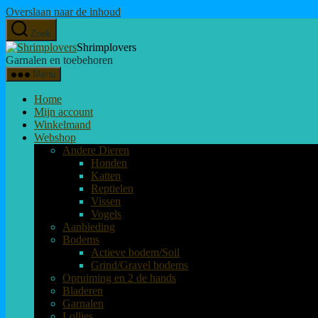
Overslaan naar de inhoud
Zoek
Shrimplovers
Garnalen en toebehoren
Menu
Home
Mijn account
Winkelmand
Webshop
Andere Dieren
Honden
Katten
Reptielen
Vissen
Vogels
Aanbieding
Bodems
Actieve bodem/Soil
Grind/Gravel bodems
Opruiming en 2 de hands
Bladeren
Garnalen
Lollies