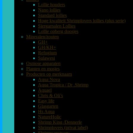
Lollie houders
Nano lollies
Standard lollies
Hoge kwaliteit Shrimplovers lollies (plus serie)
Siergarnalen Lollies
Lollie opberg doosjes
Mineralen/zouten
GH+
GH/KH+
Refugium
Sulawesi
Osmose apparaten
Planten en mosjes
Producten op merknaam
Aqua Nova
Aqua Tropica / Dr .Shrimp
Aquael
Chris & Oli’s
Easy life
Glasgarten
Hs Aqua
NatureHolic
Shrimp King /Dennerle
Shrimplovers (privat label)
Shrimpsanctuary