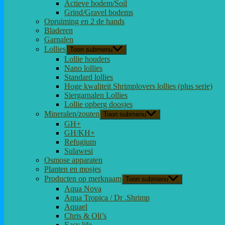
Actieve bodem/Soil
Grind/Gravel bodems
Opruiming en 2 de hands
Bladeren
Garnalen
Lollies
Toon submenu
Lollie houders
Nano lollies
Standard lollies
Hoge kwaliteit Shrimplovers lollies (plus serie)
Siergarnalen Lollies
Lollie opberg doosjes
Mineralen/zouten
Toon submenu
GH+
GH/KH+
Refugium
Sulawesi
Osmose apparaten
Planten en mosjes
Producten op merknaam
Toon submenu
Aqua Nova
Aqua Tropica / Dr .Shrimp
Aquael
Chris & Oli’s
Easy life