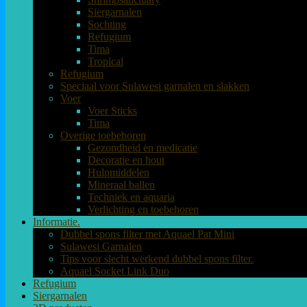
Siergarnalen
Sochting
Refugium
Tima
Tropical
Refugium
Speciaal voor Sulawesi garnalen en slakken
Voer
Voer Sticks
Tima
Overige toebehoren
Gezondheid en medicatie
Decoratie en hout
Hulpmiddelen
Mineraal ballen
Techniek en aquaria
Verlichting en toebehoren
Informatie.
Dubbel spons filter met Aquael Pat Mini
Sulawesi Garnalen
Tips voor slecht werkend dubbel spons filter.
Aquael Socket Link Duo
Refugium
Siergarnalen