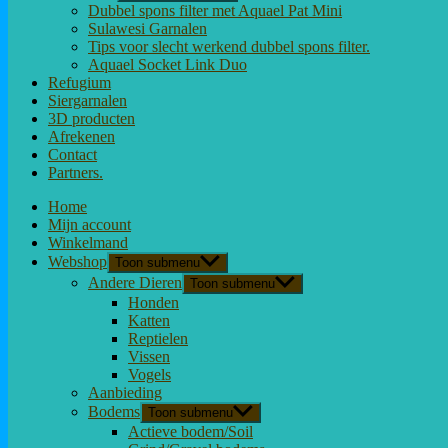
Dubbel spons filter met Aquael Pat Mini
Sulawesi Garnalen
Tips voor slecht werkend dubbel spons filter.
Aquael Socket Link Duo
Refugium
Siergarnalen
3D producten
Afrekenen
Contact
Partners.
Home
Mijn account
Winkelmand
Webshop
Toon submenu
Andere Dieren
Toon submenu
Honden
Katten
Reptielen
Vissen
Vogels
Aanbieding
Bodems
Toon submenu
Actieve bodem/Soil