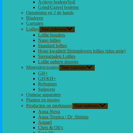
Actieve bodem/Soil
Grind/Gravel bodems
Opruiming en 2 de hands
Bladeren
Garnalen
Lollies
Toon submenu
Lollie houders
Nano lollies
Standard lollies
Hoge kwaliteit Shrimplovers lollies (plus serie)
Siergarnalen Lollies
Lollie opberg doosjes
Mineralen/zouten
Toon submenu
GH+
GH/KH+
Refugium
Sulawesi
Osmose apparaten
Planten en mosjes
Producten op merknaam
Toon submenu
Aqua Nova
Aqua Tropica / Dr .Shrimp
Aquael
Chris & Oli’s
Easy life