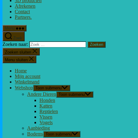
3D producten
Afrekenen
Contact
Partners.
Menu
Zoek
Zoeken naar:
Zoeken sluiten
Menu sluiten
Home
Mijn account
Winkelmand
Webshop
Toon submenu
Andere Dieren
Toon submenu
Honden
Katten
Reptielen
Vissen
Vogels
Aanbieding
Bodems
Toon submenu