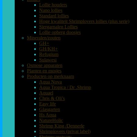
Lollie houders
Nano lollies
Standard lollies
Hoge kwaliteit Shrimplovers lollies (plus serie)
Siergarnalen Lollies
Lollie opberg doosjes
Mineralen/zouten
GH+
GH/KH+
Refugium
Sulawesi
Osmose apparaten
Planten en mosjes
Producten op merknaam
Aqua Nova
Aqua Tropica / Dr .Shrimp
Aquael
Chris & Oli’s
Easy life
Glasgarten
Hs Aqua
NatureHolic
Shrimp King /Dennerle
Shrimplovers (privat label)
Shrimpsanctuary