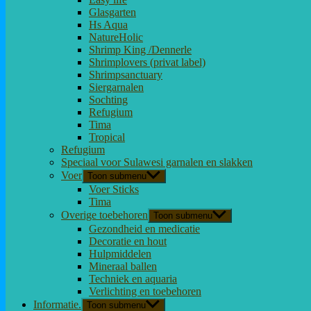
Glasgarten
Hs Aqua
NatureHolic
Shrimp King /Dennerle
Shrimplovers (privat label)
Shrimpsanctuary
Siergarnalen
Sochting
Refugium
Tima
Tropical
Refugium
Speciaal voor Sulawesi garnalen en slakken
Voer
Toon submenu
Voer Sticks
Tima
Overige toebehoren
Toon submenu
Gezondheid en medicatie
Decoratie en hout
Hulpmiddelen
Mineraal ballen
Techniek en aquaria
Verlichting en toebehoren
Informatie.
Toon submenu