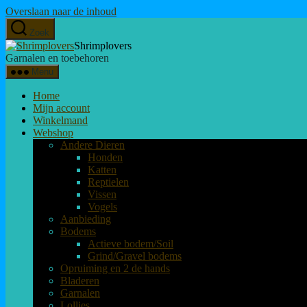
Overslaan naar de inhoud
Zoek
Shrimplovers
Garnalen en toebehoren
Menu
Home
Mijn account
Winkelmand
Webshop
Andere Dieren
Honden
Katten
Reptielen
Vissen
Vogels
Aanbieding
Bodems
Actieve bodem/Soil
Grind/Gravel bodems
Opruiming en 2 de hands
Bladeren
Garnalen
Lollies