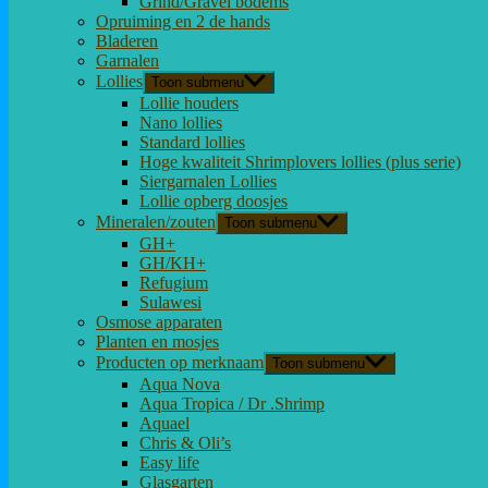
Grind/Gravel bodems
Opruiming en 2 de hands
Bladeren
Garnalen
Lollies
Toon submenu
Lollie houders
Nano lollies
Standard lollies
Hoge kwaliteit Shrimplovers lollies (plus serie)
Siergarnalen Lollies
Lollie opberg doosjes
Mineralen/zouten
Toon submenu
GH+
GH/KH+
Refugium
Sulawesi
Osmose apparaten
Planten en mosjes
Producten op merknaam
Toon submenu
Aqua Nova
Aqua Tropica / Dr .Shrimp
Aquael
Chris & Oli’s
Easy life
Glasgarten