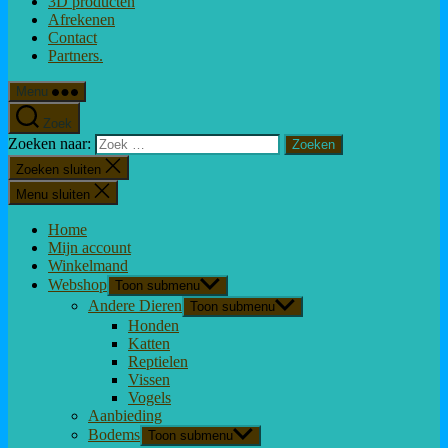
3D producten
Afrekenen
Contact
Partners.
Menu
Zoek
Zoeken naar:
Zoeken sluiten
Menu sluiten
Home
Mijn account
Winkelmand
Webshop
Toon submenu
Andere Dieren
Toon submenu
Honden
Katten
Reptielen
Vissen
Vogels
Aanbieding
Bodems
Toon submenu