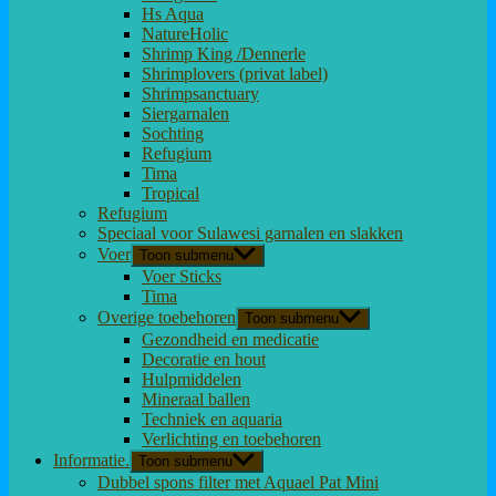
Hs Aqua
NatureHolic
Shrimp King /Dennerle
Shrimplovers (privat label)
Shrimpsanctuary
Siergarnalen
Sochting
Refugium
Tima
Tropical
Refugium
Speciaal voor Sulawesi garnalen en slakken
Voer
Toon submenu
Voer Sticks
Tima
Overige toebehoren
Toon submenu
Gezondheid en medicatie
Decoratie en hout
Hulpmiddelen
Mineraal ballen
Techniek en aquaria
Verlichting en toebehoren
Informatie.
Toon submenu
Dubbel spons filter met Aquael Pat Mini