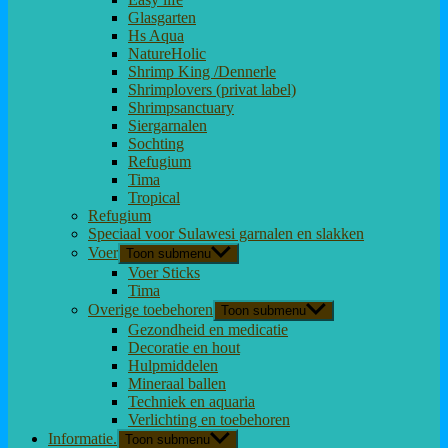
Glasgarten
Hs Aqua
NatureHolic
Shrimp King /Dennerle
Shrimplovers (privat label)
Shrimpsanctuary
Siergarnalen
Sochting
Refugium
Tima
Tropical
Refugium
Speciaal voor Sulawesi garnalen en slakken
Voer
Toon submenu
Voer Sticks
Tima
Overige toebehoren
Toon submenu
Gezondheid en medicatie
Decoratie en hout
Hulpmiddelen
Mineraal ballen
Techniek en aquaria
Verlichting en toebehoren
Informatie.
Toon submenu