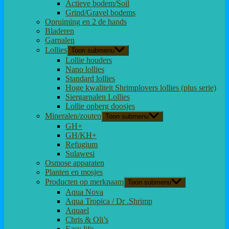
Actieve bodem/Soil
Grind/Gravel bodems
Opruiming en 2 de hands
Bladeren
Garnalen
Lollies
Toon submenu
Lollie houders
Nano lollies
Standard lollies
Hoge kwaliteit Shrimplovers lollies (plus serie)
Siergarnalen Lollies
Lollie opberg doosjes
Mineralen/zouten
Toon submenu
GH+
GH/KH+
Refugium
Sulawesi
Osmose apparaten
Planten en mosjes
Producten op merknaam
Toon submenu
Aqua Nova
Aqua Tropica / Dr .Shrimp
Aquael
Chris & Oli’s
Easy life