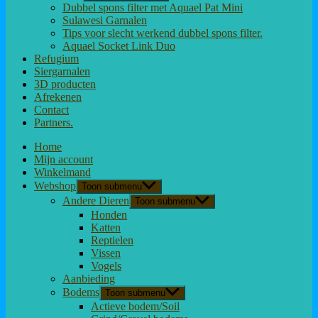
Dubbel spons filter met Aquael Pat Mini
Sulawesi Garnalen
Tips voor slecht werkend dubbel spons filter.
Aquael Socket Link Duo
Refugium
Siergarnalen
3D producten
Afrekenen
Contact
Partners.
Home
Mijn account
Winkelmand
Webshop
Toon submenu
Andere Dieren
Toon submenu
Honden
Katten
Reptielen
Vissen
Vogels
Aanbieding
Bodems
Toon submenu
Actieve bodem/Soil