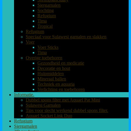
Siergarnalen
Sochting
Refugium
Tima
Tropical
Refugium
Speciaal voor Sulawesi garnalen en slakken
Voer
Voer Sticks
Tima
Overige toebehoren
Gezondheid en medicatie
Decoratie en hout
Hulpmiddelen
Mineraal ballen
Techniek en aquaria
Verlichting en toebehoren
Informatie.
Dubbel spons filter met Aquael Pat Mini
Sulawesi Garnalen
Tips voor slecht werkend dubbel spons filter.
Aquael Socket Link Duo
Refugium
Siergarnalen