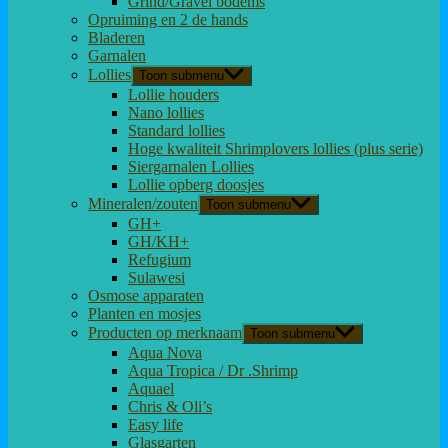
Grind/Gravel bodems
Opruiming en 2 de hands
Bladeren
Garnalen
Lollies
Toon submenu
Lollie houders
Nano lollies
Standard lollies
Hoge kwaliteit Shrimplovers lollies (plus serie)
Siergarnalen Lollies
Lollie opberg doosjes
Mineralen/zouten
Toon submenu
GH+
GH/KH+
Refugium
Sulawesi
Osmose apparaten
Planten en mosjes
Producten op merknaam
Toon submenu
Aqua Nova
Aqua Tropica / Dr .Shrimp
Aquael
Chris & Oli’s
Easy life
Glasgarten