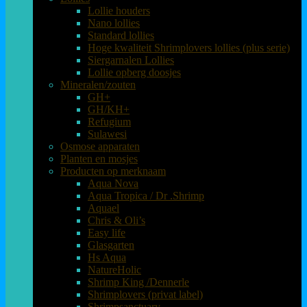
Lollie houders
Nano lollies
Standard lollies
Hoge kwaliteit Shrimplovers lollies (plus serie)
Siergarnalen Lollies
Lollie opberg doosjes
Mineralen/zouten
GH+
GH/KH+
Refugium
Sulawesi
Osmose apparaten
Planten en mosjes
Producten op merknaam
Aqua Nova
Aqua Tropica / Dr .Shrimp
Aquael
Chris & Oli’s
Easy life
Glasgarten
Hs Aqua
NatureHolic
Shrimp King /Dennerle
Shrimplovers (privat label)
Shrimpsanctuary