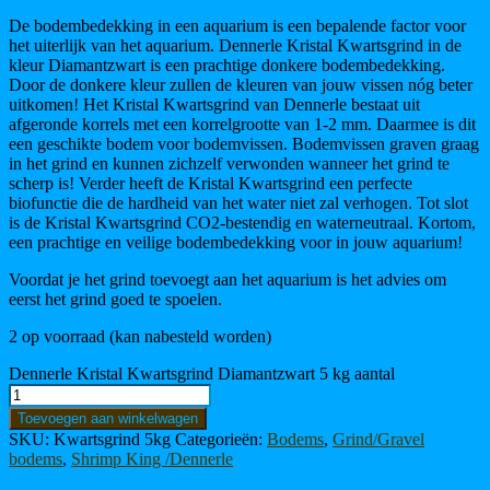
De bodembedekking in een aquarium is een bepalende factor voor
het uiterlijk van het aquarium. Dennerle Kristal Kwartsgrind in de
kleur Diamantzwart is een prachtige donkere bodembedekking.
Door de donkere kleur zullen de kleuren van jouw vissen nóg beter
uitkomen! Het Kristal Kwartsgrind van Dennerle bestaat uit
afgeronde korrels met een korrelgrootte van 1-2 mm. Daarmee is dit
een geschikte bodem voor bodemvissen. Bodemvissen graven graag
in het grind en kunnen zichzelf verwonden wanneer het grind te
scherp is! Verder heeft de Kristal Kwartsgrind een perfecte
biofunctie die de hardheid van het water niet zal verhogen. Tot slot
is de Kristal Kwartsgrind CO2-bestendig en waterneutraal. Kortom,
een prachtige en veilige bodembedekking voor in jouw aquarium!
Voordat je het grind toevoegt aan het aquarium is het advies om
eerst het grind goed te spoelen.
2 op voorraad (kan nabesteld worden)
Dennerle Kristal Kwartsgrind Diamantzwart 5 kg aantal
Toevoegen aan winkelwagen
SKU:
Kwartsgrind 5kg
Categorieën:
Bodems
,
Grind/Gravel
bodems
,
Shrimp King /Dennerle