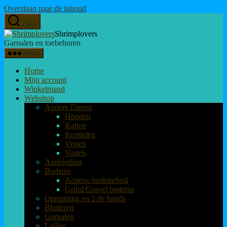
Overslaan naar de inhoud
Zoek
Shrimplovers
Garnalen en toebehoren
Menu
Home
Mijn account
Winkelmand
Webshop
Andere Dieren
Honden
Katten
Reptielen
Vissen
Vogels
Aanbieding
Bodems
Actieve bodem/Soil
Grind/Gravel bodems
Opruiming en 2 de hands
Bladeren
Garnalen
Lollies