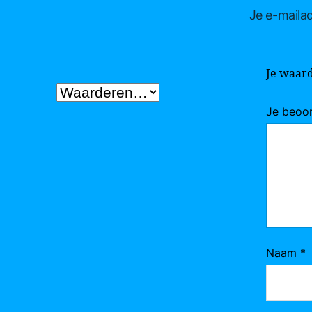
Je e-mailad
Je waar
Je beoo
Naam
*