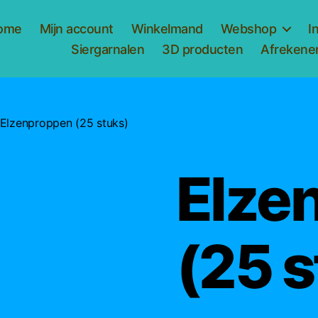
ome
Mijn account
Winkelmand
Webshop
I
Siergarnalen
3D producten
Afrekene
 Elzenproppen (25 stuks)
Elze
(25 s