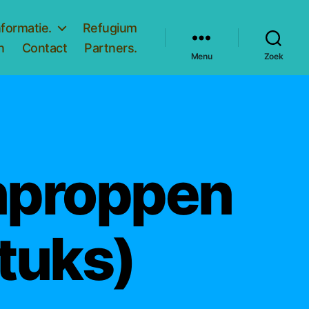
nformatie.
Refugium
n
Contact
Partners.
Menu
Zoek
nproppen
tuks)