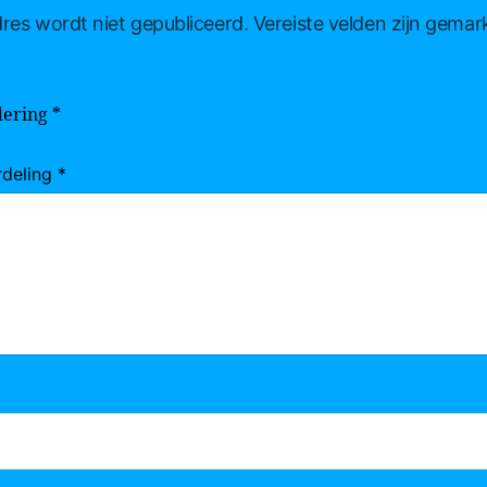
res wordt niet gepubliceerd.
Vereiste velden zijn gema
dering
*
rdeling
*