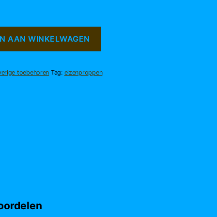
N AAN WINKELWAGEN
erige toebehoren
Tag:
elzenproppen
oordelen