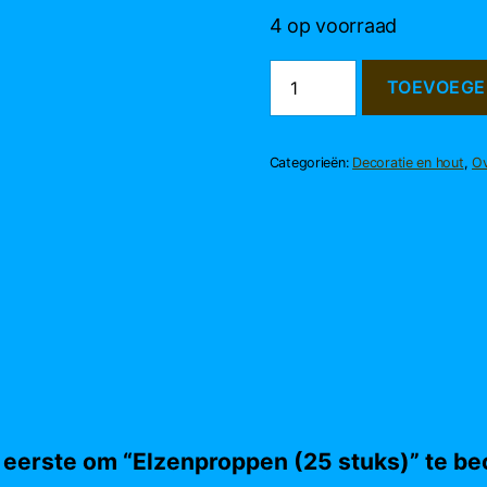
4 op voorraad
Elzenproppen
TOEVOEGE
(25
stuks)
aantal
Categorieën:
Decoratie en hout
,
Ov
eerste om “Elzenproppen (25 stuks)” te be