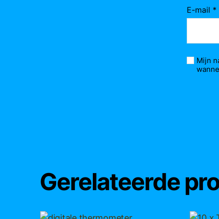
E-mail
*
Mijn n
wannee
Gerelateerde pr