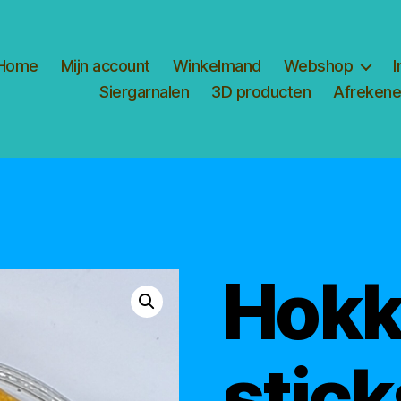
Home
Mijn account
Winkelmand
Webshop
I
Siergarnalen
3D producten
Afreken
Hokk
stick