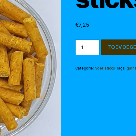
€
7,25
Hokkaido
TOEVOEGE
sticks
50
gr
aantal
Categorie:
Voer sticks
Tags:
garna