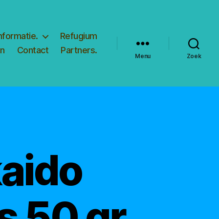
nformatie.
Refugium
en
Contact
Partners.
Menu
Zoek
aido
s 50 gr