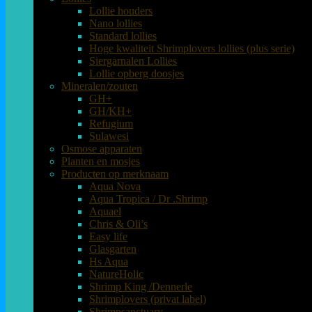
Lollie houders
Nano lollies
Standard lollies
Hoge kwaliteit Shrimplovers lollies (plus serie)
Siergarnalen Lollies
Lollie opberg doosjes
Mineralen/zouten
GH+
GH/KH+
Refugium
Sulawesi
Osmose apparaten
Planten en mosjes
Producten op merknaam
Aqua Nova
Aqua Tropica / Dr .Shrimp
Aquael
Chris & Oli’s
Easy life
Glasgarten
Hs Aqua
NatureHolic
Shrimp King /Dennerle
Shrimplovers (privat label)
Shrimpsanctuary