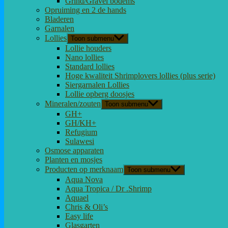
Grind/Gravel bodems
Opruiming en 2 de hands
Bladeren
Garnalen
Lollies
Toon submenu
Lollie houders
Nano lollies
Standard lollies
Hoge kwaliteit Shrimplovers lollies (plus serie)
Siergarnalen Lollies
Lollie opberg doosjes
Mineralen/zouten
Toon submenu
GH+
GH/KH+
Refugium
Sulawesi
Osmose apparaten
Planten en mosjes
Producten op merknaam
Toon submenu
Aqua Nova
Aqua Tropica / Dr .Shrimp
Aquael
Chris & Oli’s
Easy life
Glasgarten