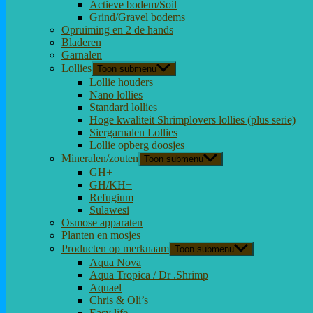
Actieve bodem/Soil
Grind/Gravel bodems
Opruiming en 2 de hands
Bladeren
Garnalen
Lollies
Toon submenu
Lollie houders
Nano lollies
Standard lollies
Hoge kwaliteit Shrimplovers lollies (plus serie)
Siergarnalen Lollies
Lollie opberg doosjes
Mineralen/zouten
Toon submenu
GH+
GH/KH+
Refugium
Sulawesi
Osmose apparaten
Planten en mosjes
Producten op merknaam
Toon submenu
Aqua Nova
Aqua Tropica / Dr .Shrimp
Aquael
Chris & Oli’s
Easy life