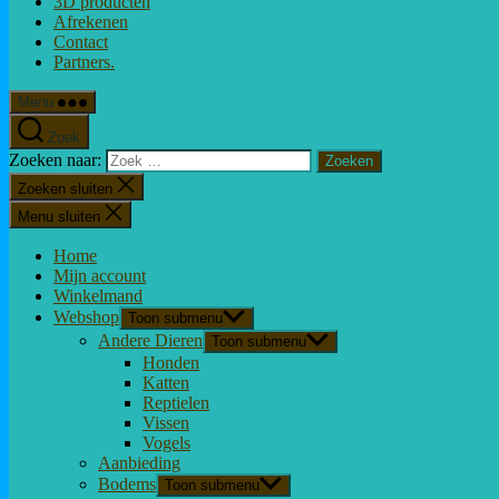
3D producten
Afrekenen
Contact
Partners.
Menu
Zoek
Zoeken naar:
Zoeken sluiten
Menu sluiten
Home
Mijn account
Winkelmand
Webshop
Toon submenu
Andere Dieren
Toon submenu
Honden
Katten
Reptielen
Vissen
Vogels
Aanbieding
Bodems
Toon submenu