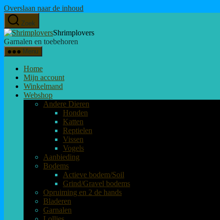
Overslaan naar de inhoud
Zoek
Shrimplovers
Garnalen en toebehoren
Menu
Home
Mijn account
Winkelmand
Webshop
Andere Dieren
Honden
Katten
Reptielen
Vissen
Vogels
Aanbieding
Bodems
Actieve bodem/Soil
Grind/Gravel bodems
Opruiming en 2 de hands
Bladeren
Garnalen
Lollies