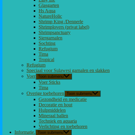
Glasgarten
Hs Aqua
NatureHolic
Shrimp King /Dennerle
Shrimplovers (privat label)
Shrimpsanctuary
Siergarnalen
Sochting
Refugium
Tima
Tropical
Refugium
Speciaal voor Sulawesi garnalen en slakken
Voer
Toon submenu
Voer Sticks
Tima
Overige toebehoren
Toon submenu
Gezondheid en medicatie
Decoratie en hout
Hulpmiddelen
Mineraal ballen
Techniek en aquaria
Verlichting en toebehoren
Informatie.
Toon submenu