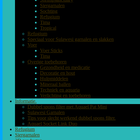
Siergarnalen
Sochting
Refugium
Tima
Tropical
Refugium
Speciaal voor Sulawesi garnalen en slakken
Voer
Voer Sticks
Tima
Overige toebehoren
Gezondheid en medicatie
Decoratie en hout
Hulpmiddelen
Mineraal ballen
Techniek en aquaria
Verlichting en toebehoren
Informatie.
Dubbel spons filter met Aquael Pat Mini
Sulawesi Garnalen
Tips voor slecht werkend dubbel spons filter.
Aquael Socket Link Duo
Refugium
Siergarnalen