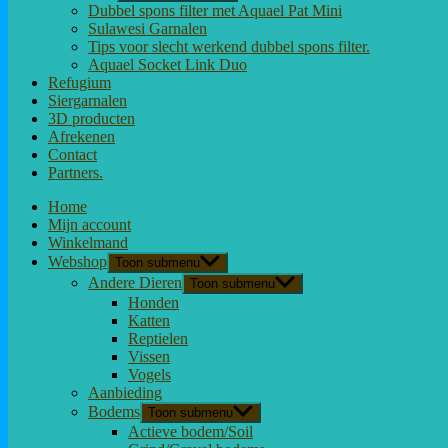
Dubbel spons filter met Aquael Pat Mini
Sulawesi Garnalen
Tips voor slecht werkend dubbel spons filter.
Aquael Socket Link Duo
Refugium
Siergarnalen
3D producten
Afrekenen
Contact
Partners.
Home
Mijn account
Winkelmand
Webshop
Toon submenu
Andere Dieren
Toon submenu
Honden
Katten
Reptielen
Vissen
Vogels
Aanbieding
Bodems
Toon submenu
Actieve bodem/Soil