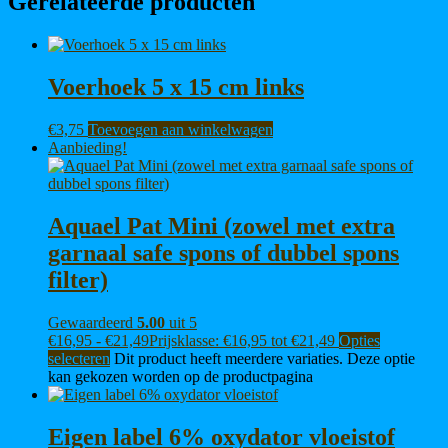
Gerelateerde producten
Voerhoek 5 x 15 cm links
€
3,75
Toevoegen aan winkelwagen
Aanbieding!
Aquael Pat Mini (zowel met extra
garnaal safe spons of dubbel spons
filter)
Gewaardeerd
5.00
uit 5
€
16,95
-
€
21,49
Prijsklasse: €16,95 tot €21,49
Opties
selecteren
Dit product heeft meerdere variaties. Deze optie
kan gekozen worden op de productpagina
Eigen label 6% oxydator vloeistof