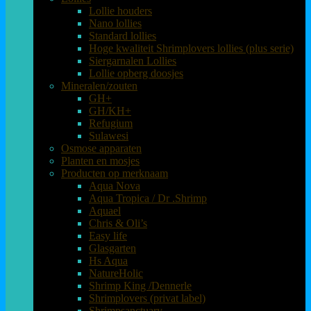
Lollie houders
Nano lollies
Standard lollies
Hoge kwaliteit Shrimplovers lollies (plus serie)
Siergarnalen Lollies
Lollie opberg doosjes
Mineralen/zouten
GH+
GH/KH+
Refugium
Sulawesi
Osmose apparaten
Planten en mosjes
Producten op merknaam
Aqua Nova
Aqua Tropica / Dr .Shrimp
Aquael
Chris & Oli’s
Easy life
Glasgarten
Hs Aqua
NatureHolic
Shrimp King /Dennerle
Shrimplovers (privat label)
Shrimpsanctuary