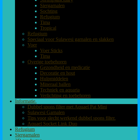
Siergarnalen
Sochting
Refugium
Tima
Tropical
Refugium
Speciaal voor Sulawesi garnalen en slakken
Voer
Voer Sticks
Tima
Overige toebehoren
Gezondheid en medicatie
Decoratie en hout
Hulpmiddelen
Mineraal ballen
Techniek en aquaria
Verlichting en toebehoren
Informatie.
Dubbel spons filter met Aquael Pat Mini
Sulawesi Garnalen
Tips voor slecht werkend dubbel spons filter.
Aquael Socket Link Duo
Refugium
Siergarnalen