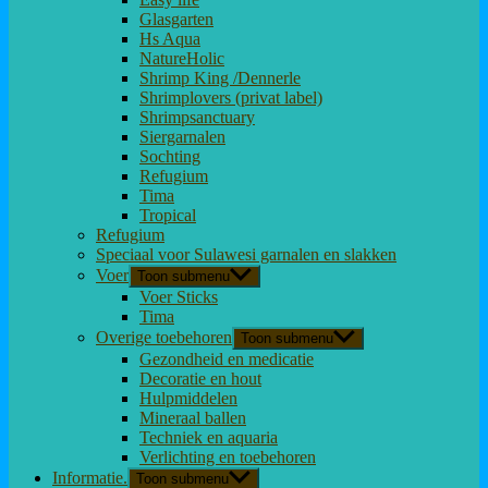
Glasgarten
Hs Aqua
NatureHolic
Shrimp King /Dennerle
Shrimplovers (privat label)
Shrimpsanctuary
Siergarnalen
Sochting
Refugium
Tima
Tropical
Refugium
Speciaal voor Sulawesi garnalen en slakken
Voer
Toon submenu
Voer Sticks
Tima
Overige toebehoren
Toon submenu
Gezondheid en medicatie
Decoratie en hout
Hulpmiddelen
Mineraal ballen
Techniek en aquaria
Verlichting en toebehoren
Informatie.
Toon submenu