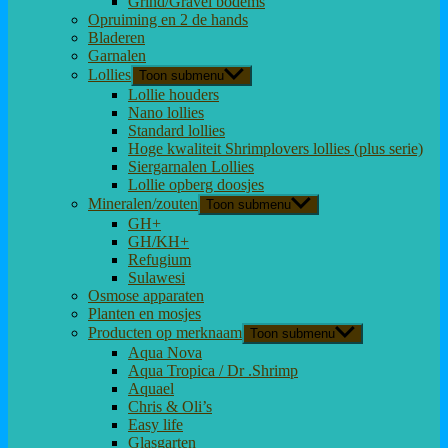
Grind/Gravel bodems
Opruiming en 2 de hands
Bladeren
Garnalen
Lollies
Toon submenu
Lollie houders
Nano lollies
Standard lollies
Hoge kwaliteit Shrimplovers lollies (plus serie)
Siergarnalen Lollies
Lollie opberg doosjes
Mineralen/zouten
Toon submenu
GH+
GH/KH+
Refugium
Sulawesi
Osmose apparaten
Planten en mosjes
Producten op merknaam
Toon submenu
Aqua Nova
Aqua Tropica / Dr .Shrimp
Aquael
Chris & Oli’s
Easy life
Glasgarten