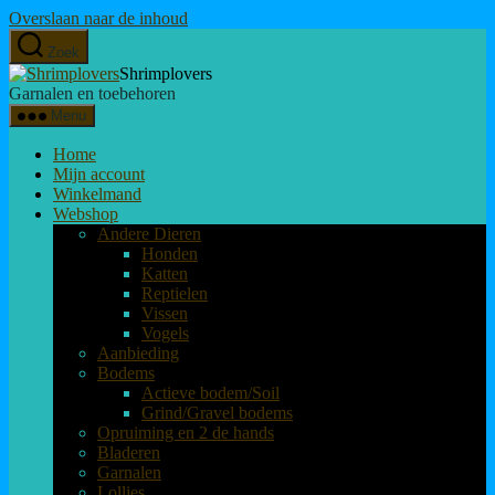
Overslaan naar de inhoud
Zoek
Shrimplovers
Garnalen en toebehoren
Menu
Home
Mijn account
Winkelmand
Webshop
Andere Dieren
Honden
Katten
Reptielen
Vissen
Vogels
Aanbieding
Bodems
Actieve bodem/Soil
Grind/Gravel bodems
Opruiming en 2 de hands
Bladeren
Garnalen
Lollies