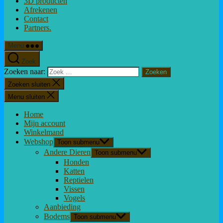
3D producten
Afrekenen
Contact
Partners.
Menu
Zoek
Zoeken naar:
Zoeken sluiten
Menu sluiten
Home
Mijn account
Winkelmand
Webshop
Toon submenu
Andere Dieren
Toon submenu
Honden
Katten
Reptielen
Vissen
Vogels
Aanbieding
Bodems
Toon submenu