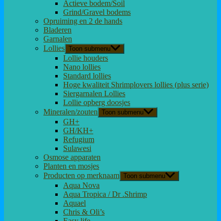
Actieve bodem/Soil
Grind/Gravel bodems
Opruiming en 2 de hands
Bladeren
Garnalen
Lollies
Toon submenu
Lollie houders
Nano lollies
Standard lollies
Hoge kwaliteit Shrimplovers lollies (plus serie)
Siergarnalen Lollies
Lollie opberg doosjes
Mineralen/zouten
Toon submenu
GH+
GH/KH+
Refugium
Sulawesi
Osmose apparaten
Planten en mosjes
Producten op merknaam
Toon submenu
Aqua Nova
Aqua Tropica / Dr .Shrimp
Aquael
Chris & Oli’s
Easy life