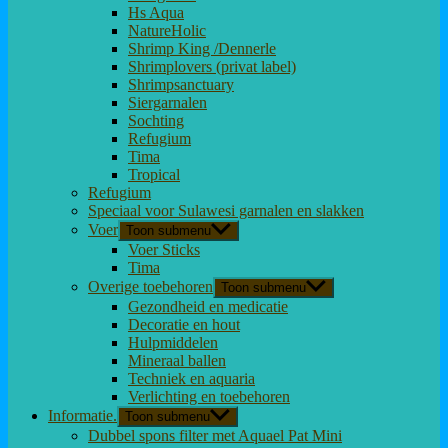
Hs Aqua
NatureHolic
Shrimp King /Dennerle
Shrimplovers (privat label)
Shrimpsanctuary
Siergarnalen
Sochting
Refugium
Tima
Tropical
Refugium
Speciaal voor Sulawesi garnalen en slakken
Voer
Toon submenu
Voer Sticks
Tima
Overige toebehoren
Toon submenu
Gezondheid en medicatie
Decoratie en hout
Hulpmiddelen
Mineraal ballen
Techniek en aquaria
Verlichting en toebehoren
Informatie.
Toon submenu
Dubbel spons filter met Aquael Pat Mini