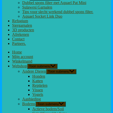
Dubbel spons filter met Aquael Pat Mini
Sulawesi Garnalen
Tips voor slecht werkend dubbel spons filter.
Aquael Socket Link Duo
Refugium
Siergarnalen
3D producten
Afrekenen
Contact
Partners.
Home
Mijn account
Winkelmand
Webshop
Toon submenu
Andere Dieren
Toon submenu
Honden
Katten
Reptielen
Vissen
Vogels
Aanbieding
Bodems
Toon submenu
Actieve bodem/Soil