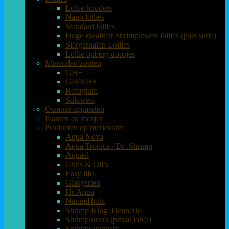
Lollie houders
Nano lollies
Standard lollies
Hoge kwaliteit Shrimplovers lollies (plus serie)
Siergarnalen Lollies
Lollie opberg doosjes
Mineralen/zouten
GH+
GH/KH+
Refugium
Sulawesi
Osmose apparaten
Planten en mosjes
Producten op merknaam
Aqua Nova
Aqua Tropica / Dr .Shrimp
Aquael
Chris & Oli’s
Easy life
Glasgarten
Hs Aqua
NatureHolic
Shrimp King /Dennerle
Shrimplovers (privat label)
Shrimpsanctuary