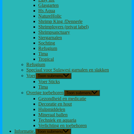
Glasgarten
Hs Aqua
NatureHolic
Shrimp King /Dennerle
Shrimplovers (privat label)
Shrimpsanctuary
Siergarnalen
Sochting
Refugium
Tima
Tropical
Refugium
Speciaal voor Sulawesi garnalen en slakken
Voer
Toon submenu
Voer Sticks
Tima
Overige toebehoren
Toon submenu
Gezondheid en medicatie
Decoratie en hout
Hulpmiddelen
Mineraal ballen
Techniek en aquaria
Verlichting en toebehoren
Informatie.
Toon submenu