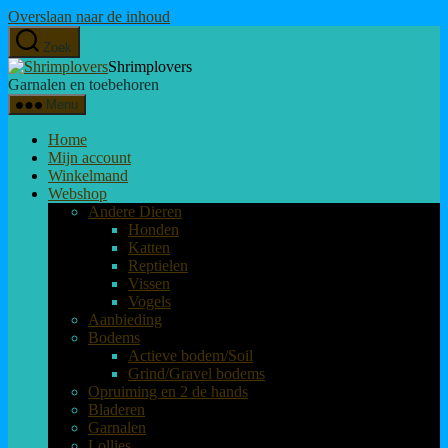
Overslaan naar de inhoud
Zoek
Shrimplovers
Garnalen en toebehoren
Menu
Home
Mijn account
Winkelmand
Webshop
Andere Dieren
Honden
Katten
Reptielen
Vissen
Vogels
Aanbieding
Bodems
Actieve bodem/Soil
Grind/Gravel bodems
Opruiming en 2 de hands
Bladeren
Garnalen
Lollies