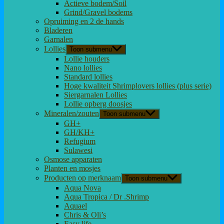
Actieve bodem/Soil
Grind/Gravel bodems
Opruiming en 2 de hands
Bladeren
Garnalen
Lollies
Toon submenu
Lollie houders
Nano lollies
Standard lollies
Hoge kwaliteit Shrimplovers lollies (plus serie)
Siergarnalen Lollies
Lollie opberg doosjes
Mineralen/zouten
Toon submenu
GH+
GH/KH+
Refugium
Sulawesi
Osmose apparaten
Planten en mosjes
Producten op merknaam
Toon submenu
Aqua Nova
Aqua Tropica / Dr .Shrimp
Aquael
Chris & Oli’s
Easy life