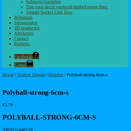
Sulawesi Garnalen
Tips voor slecht werkend dubbel spons filter.
Aquael Socket Link Duo
Refugium
Siergarnalen
3D producten
Afrekenen
Contact
Partners.
Facebook
E-mail
Home
/
Andere Dieren
/
Honden
/ Polyball-strong-6cm-s
Polyball-strong-6cm-s
€
5,79
POLYBALL-STRONG-6CM-S
5903031446128