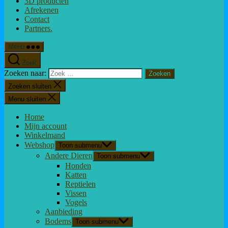
3D producten
Afrekenen
Contact
Partners.
Menu
Zoek
Zoeken naar:
Zoeken sluiten
Menu sluiten
Home
Mijn account
Winkelmand
Webshop
Toon submenu
Andere Dieren
Toon submenu
Honden
Katten
Reptielen
Vissen
Vogels
Aanbieding
Bodems
Toon submenu