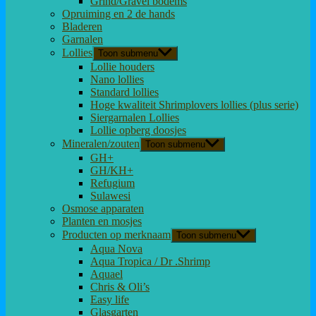
Grind/Gravel bodems
Opruiming en 2 de hands
Bladeren
Garnalen
Lollies
Toon submenu
Lollie houders
Nano lollies
Standard lollies
Hoge kwaliteit Shrimplovers lollies (plus serie)
Siergarnalen Lollies
Lollie opberg doosjes
Mineralen/zouten
Toon submenu
GH+
GH/KH+
Refugium
Sulawesi
Osmose apparaten
Planten en mosjes
Producten op merknaam
Toon submenu
Aqua Nova
Aqua Tropica / Dr .Shrimp
Aquael
Chris & Oli’s
Easy life
Glasgarten