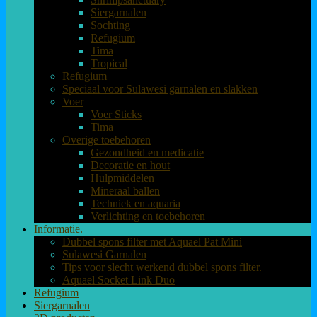
Siergarnalen
Sochting
Refugium
Tima
Tropical
Refugium
Speciaal voor Sulawesi garnalen en slakken
Voer
Voer Sticks
Tima
Overige toebehoren
Gezondheid en medicatie
Decoratie en hout
Hulpmiddelen
Mineraal ballen
Techniek en aquaria
Verlichting en toebehoren
Informatie.
Dubbel spons filter met Aquael Pat Mini
Sulawesi Garnalen
Tips voor slecht werkend dubbel spons filter.
Aquael Socket Link Duo
Refugium
Siergarnalen