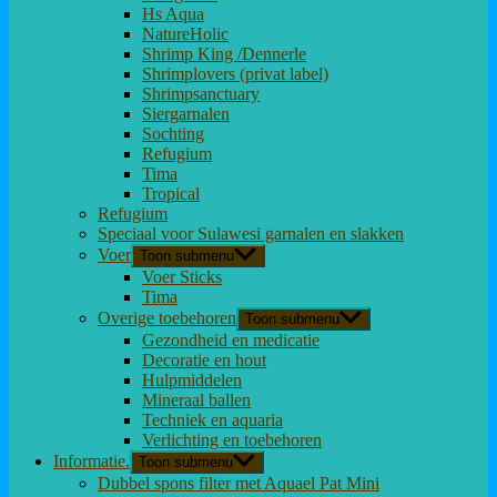
Hs Aqua
NatureHolic
Shrimp King /Dennerle
Shrimplovers (privat label)
Shrimpsanctuary
Siergarnalen
Sochting
Refugium
Tima
Tropical
Refugium
Speciaal voor Sulawesi garnalen en slakken
Voer
Toon submenu
Voer Sticks
Tima
Overige toebehoren
Toon submenu
Gezondheid en medicatie
Decoratie en hout
Hulpmiddelen
Mineraal ballen
Techniek en aquaria
Verlichting en toebehoren
Informatie.
Toon submenu
Dubbel spons filter met Aquael Pat Mini