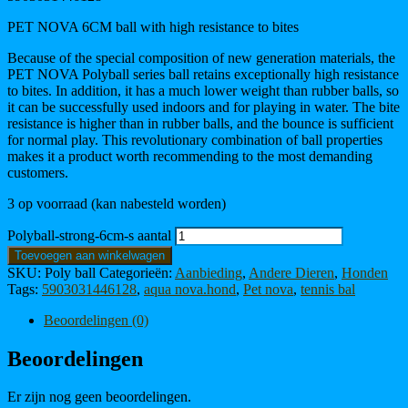
PET NOVA 6CM ball with high resistance to bites
Because of the special composition of new generation materials, the
PET NOVA Polyball series ball retains exceptionally high resistance
to bites. In addition, it has a much lower weight than rubber balls, so
it can be successfully used indoors and for playing in water. The bite
resistance is higher than in rubber balls, and the bounce is sufficient
for normal play. This revolutionary combination of ball properties
makes it a product worth recommending to the most demanding
customers.
3 op voorraad (kan nabesteld worden)
Polyball-strong-6cm-s aantal
Toevoegen aan winkelwagen
SKU:
Poly ball
Categorieën:
Aanbieding
,
Andere Dieren
,
Honden
Tags:
5903031446128
,
aqua nova.hond
,
Pet nova
,
tennis bal
Beoordelingen (0)
Beoordelingen
Er zijn nog geen beoordelingen.