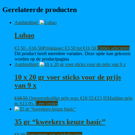
Gerelateerde producten
Aanbieding!
Lubao
€
3,50
-
€
16,50
Prijsklasse: €3,50 tot €16,50
Opties selecteren
Dit product heeft meerdere variaties. Deze optie kan gekozen
worden op de productpagina
Aanbieding!
10 x 20 gr voer sticks voor de prijs
van 9 x
€
18,55
Oorspronkelijke prijs was: €18,55.
€
15,95
Huidige prijs
is: €15,95.
Lees verder
35 gr “kweekers keuze basic”
€
8,99
Toevoegen aan winkelwagen