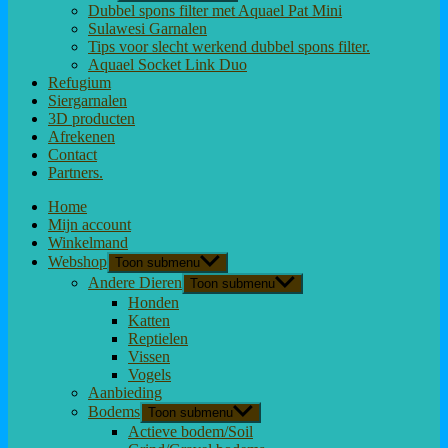
Dubbel spons filter met Aquael Pat Mini
Sulawesi Garnalen
Tips voor slecht werkend dubbel spons filter.
Aquael Socket Link Duo
Refugium
Siergarnalen
3D producten
Afrekenen
Contact
Partners.
Home
Mijn account
Winkelmand
Webshop
Toon submenu
Andere Dieren
Toon submenu
Honden
Katten
Reptielen
Vissen
Vogels
Aanbieding
Bodems
Toon submenu
Actieve bodem/Soil