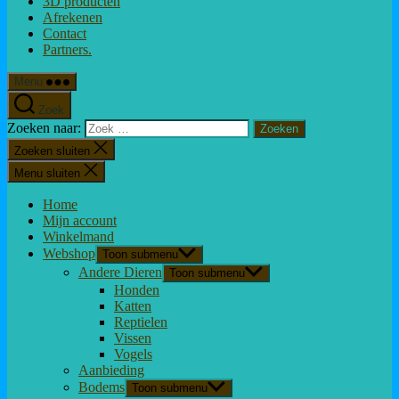
3D producten
Afrekenen
Contact
Partners.
Menu
Zoek
Zoeken naar:
Zoeken sluiten
Menu sluiten
Home
Mijn account
Winkelmand
Webshop
Toon submenu
Andere Dieren
Toon submenu
Honden
Katten
Reptielen
Vissen
Vogels
Aanbieding
Bodems
Toon submenu