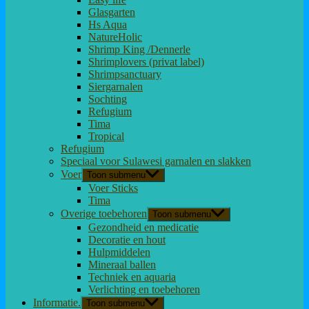
Glasgarten
Hs Aqua
NatureHolic
Shrimp King /Dennerle
Shrimplovers (privat label)
Shrimpsanctuary
Siergarnalen
Sochting
Refugium
Tima
Tropical
Refugium
Speciaal voor Sulawesi garnalen en slakken
Voer
Toon submenu
Voer Sticks
Tima
Overige toebehoren
Toon submenu
Gezondheid en medicatie
Decoratie en hout
Hulpmiddelen
Mineraal ballen
Techniek en aquaria
Verlichting en toebehoren
Informatie.
Toon submenu