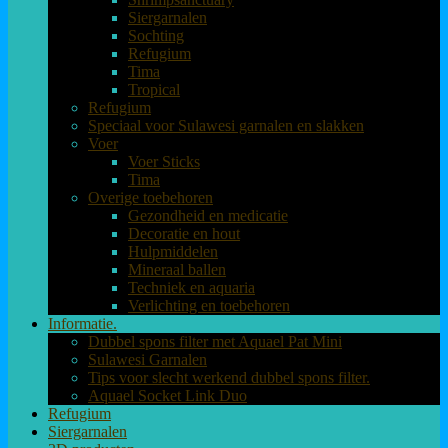
Siergarnalen
Sochting
Refugium
Tima
Tropical
Refugium
Speciaal voor Sulawesi garnalen en slakken
Voer
Voer Sticks
Tima
Overige toebehoren
Gezondheid en medicatie
Decoratie en hout
Hulpmiddelen
Mineraal ballen
Techniek en aquaria
Verlichting en toebehoren
Informatie.
Dubbel spons filter met Aquael Pat Mini
Sulawesi Garnalen
Tips voor slecht werkend dubbel spons filter.
Aquael Socket Link Duo
Refugium
Siergarnalen