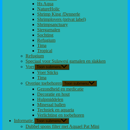
Hs Aqua
NatureHolic
Shrimp King /Dennerle
Shrimplovers (privat label)
Shrimpsanctuary
Siergarnalen
Sochting
Refugium
Tima
Tropical
Refugium
Speciaal voor Sulawesi garnalen en slakken
Voer
Toon submenu
Voer Sticks
Tima
Overige toebehoren
Toon submenu
Gezondheid en medicatie
Decoratie en hout
Hulpmiddelen
Mineraal ballen
Techniek en aquaria
Verlichting en toebehoren
Informatie.
Toon submenu
Dubbel spons filter met Aquael Pat Mini