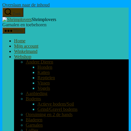
Overslaan naar de inhoud
Zoek
Shrimplovers
Garnalen en toebehoren
Menu
Home
Mijn account
Winkelmand
Webshop
Andere Dieren
Honden
Katten
Reptielen
Vissen
Vogels
Aanbieding
Bodems
Actieve bodem/Soil
Grind/Gravel bodems
Opruiming en 2 de hands
Bladeren
Garnalen
Lollies