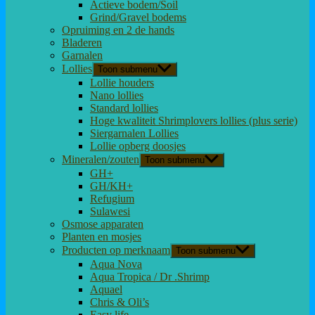
Actieve bodem/Soil
Grind/Gravel bodems
Opruiming en 2 de hands
Bladeren
Garnalen
Lollies
Toon submenu
Lollie houders
Nano lollies
Standard lollies
Hoge kwaliteit Shrimplovers lollies (plus serie)
Siergarnalen Lollies
Lollie opberg doosjes
Mineralen/zouten
Toon submenu
GH+
GH/KH+
Refugium
Sulawesi
Osmose apparaten
Planten en mosjes
Producten op merknaam
Toon submenu
Aqua Nova
Aqua Tropica / Dr .Shrimp
Aquael
Chris & Oli’s
Easy life