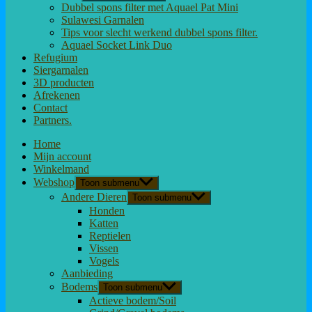
Dubbel spons filter met Aquael Pat Mini
Sulawesi Garnalen
Tips voor slecht werkend dubbel spons filter.
Aquael Socket Link Duo
Refugium
Siergarnalen
3D producten
Afrekenen
Contact
Partners.
Home
Mijn account
Winkelmand
Webshop
Toon submenu
Andere Dieren
Toon submenu
Honden
Katten
Reptielen
Vissen
Vogels
Aanbieding
Bodems
Toon submenu
Actieve bodem/Soil