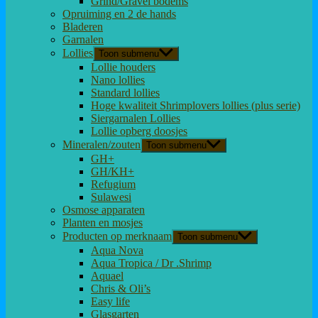
Grind/Gravel bodems
Opruiming en 2 de hands
Bladeren
Garnalen
Lollies
Toon submenu
Lollie houders
Nano lollies
Standard lollies
Hoge kwaliteit Shrimplovers lollies (plus serie)
Siergarnalen Lollies
Lollie opberg doosjes
Mineralen/zouten
Toon submenu
GH+
GH/KH+
Refugium
Sulawesi
Osmose apparaten
Planten en mosjes
Producten op merknaam
Toon submenu
Aqua Nova
Aqua Tropica / Dr .Shrimp
Aquael
Chris & Oli’s
Easy life
Glasgarten