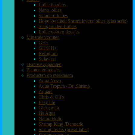
Lollie houders
Nano lollies
Standard lollies
Hoge kwaliteit Shrimplovers lollies (plus serie)
Siergarnalen Lollies
Lollie opberg doosjes
Mineralen/zouten
GH+
GH/KH+
Refugium
Sulawesi
Osmose apparaten
Planten en mosjes
Producten op merknaam
Aqua Nova
Aqua Tropica / Dr .Shrimp
Aquael
Chris & Oli’s
Easy life
Glasgarten
Hs Aqua
NatureHolic
Shrimp King /Dennerle
Shrimplovers (privat label)
Shrimpsanctuary