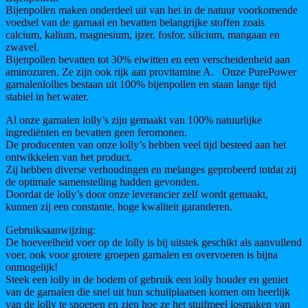
Bijenpollen maken onderdeel uit van het in de natuur voorkomende
voedsel van de garnaal en bevatten belangrijke stoffen zoals
calcium, kalium, magnesium, ijzer, fosfor, silicium, mangaan en
zwavel.
Bijenpollen bevatten tot 30% eiwitten en een verscheidenheid aan
aminozuren. Ze zijn ook rijk aan provitamine A. Onze PurePower
garnalenlollies bestaan ​​uit 100% bijenpollen en staan ​​lange tijd
stabiel in het water.
Al onze garnalen lolly’s zijn gemaakt van 100% natuurlijke
ingrediënten en bevatten geen feromonen.
De producenten van onze lolly’s hebben veel tijd besteed aan het
ontwikkelen van het product.
Zij hebben diverse verhoudingen en melanges geprobeerd totdat zij
de optimale samenstelling hadden gevonden.
Doordat de lolly’s door onze leverancier zelf wordt gemaakt,
kunnen zij een constante, hoge kwaliteit garanderen.
Gebruiksaanwijzing:
De hoeveelheid voer op de lolly is bij uitstek geschikt als aanvullend
voer, ook voor grotere groepen garnalen en overvoeren is bijna
onmogelijk!
Steek een lolly in de bodem of gebruik een lolly houder en geniet
van de garnalen die snel uit hun schuilplaatsen komen om heerlijk
van de lolly te snoepen en zien hoe ze het stuifmeel losmaken van