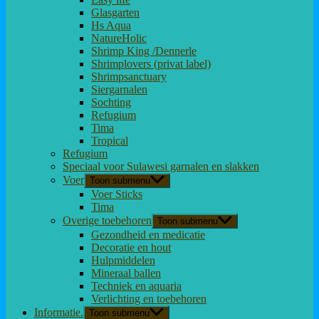
Glasgarten
Hs Aqua
NatureHolic
Shrimp King /Dennerle
Shrimplovers (privat label)
Shrimpsanctuary
Siergarnalen
Sochting
Refugium
Tima
Tropical
Refugium
Speciaal voor Sulawesi garnalen en slakken
Voer
Toon submenu
Voer Sticks
Tima
Overige toebehoren
Toon submenu
Gezondheid en medicatie
Decoratie en hout
Hulpmiddelen
Mineraal ballen
Techniek en aquaria
Verlichting en toebehoren
Informatie.
Toon submenu