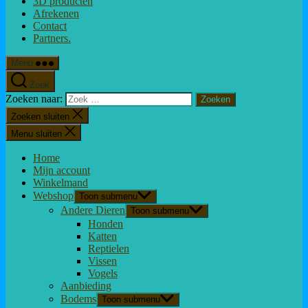
3D producten
Afrekenen
Contact
Partners.
Menu
Zoek
Zoeken naar:
Zoeken sluiten
Menu sluiten
Home
Mijn account
Winkelmand
Webshop
Toon submenu
Andere Dieren
Toon submenu
Honden
Katten
Reptielen
Vissen
Vogels
Aanbieding
Bodems
Toon submenu