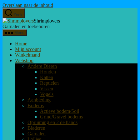
Overslaan naar de inhoud
Zoek
Shrimplovers
Garnalen en toebehoren
Menu
Home
Mijn account
Winkelmand
Webshop
Andere Dieren
Honden
Katten
Reptielen
Vissen
Vogels
Aanbieding
Bodems
Actieve bodem/Soil
Grind/Gravel bodems
Opruiming en 2 de hands
Bladeren
Garnalen
Lollies