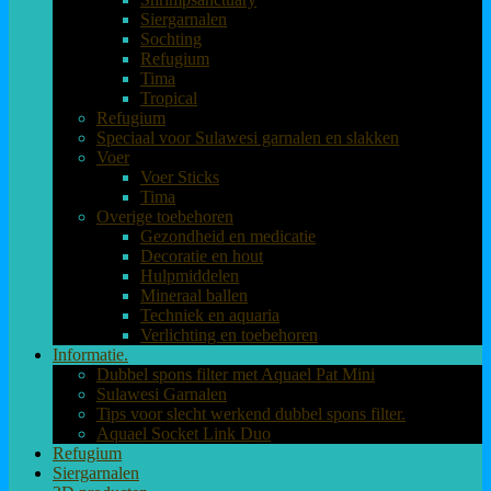
Siergarnalen
Sochting
Refugium
Tima
Tropical
Refugium
Speciaal voor Sulawesi garnalen en slakken
Voer
Voer Sticks
Tima
Overige toebehoren
Gezondheid en medicatie
Decoratie en hout
Hulpmiddelen
Mineraal ballen
Techniek en aquaria
Verlichting en toebehoren
Informatie.
Dubbel spons filter met Aquael Pat Mini
Sulawesi Garnalen
Tips voor slecht werkend dubbel spons filter.
Aquael Socket Link Duo
Refugium
Siergarnalen