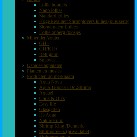
Lollie houders
Nano lollies
Standard lollies
Hoge kwaliteit Shrimplovers lollies (plus serie)
Siergarnalen Lollies
Lollie opberg doosjes
Mineralen/zouten
GH+
GH/KH+
Refugium
Sulawesi
Osmose apparaten
Planten en mosjes
Producten op merknaam
Aqua Nova
Aqua Tropica / Dr .Shrimp
Aquael
Chris & Oli’s
Easy life
Glasgarten
Hs Aqua
NatureHolic
Shrimp King /Dennerle
Shrimplovers (privat label)
Shrimpsanctuary