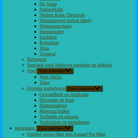
Hs Aqua
NatureHolic
Shrimp King /Dennerle
Shrimplovers (privat label)
Shrimpsanctuary
Siergarnalen
Sochting
Refugium
Tima
Tropical
Refugium
Speciaal voor Sulawesi garnalen en slakken
Voer
Toon submenu
Voer Sticks
Tima
Overige toebehoren
Toon submenu
Gezondheid en medicatie
Decoratie en hout
Hulpmiddelen
Mineraal ballen
Techniek en aquaria
Verlichting en toebehoren
Informatie.
Toon submenu
Dubbel spons filter met Aquael Pat Mini