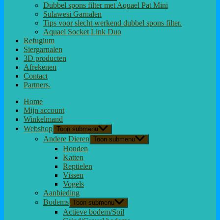
Dubbel spons filter met Aquael Pat Mini
Sulawesi Garnalen
Tips voor slecht werkend dubbel spons filter.
Aquael Socket Link Duo
Refugium
Siergarnalen
3D producten
Afrekenen
Contact
Partners.
Home
Mijn account
Winkelmand
Webshop
Toon submenu
Andere Dieren
Toon submenu
Honden
Katten
Reptielen
Vissen
Vogels
Aanbieding
Bodems
Toon submenu
Actieve bodem/Soil