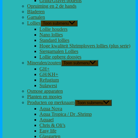
Grind/Gravel bodems
Opruiming en 2 de hands
Bladeren
Garnalen
Lollies
Toon submenu
Lollie houders
Nano lollies
Standard lollies
Hoge kwaliteit Shrimplovers lollies (plus serie)
Siergarnalen Lollies
Lollie opberg doosjes
Mineralen/zouten
Toon submenu
GH+
GH/KH+
Refugium
Sulawesi
Osmose apparaten
Planten en mosjes
Producten op merknaam
Toon submenu
Aqua Nova
Aqua Tropica / Dr .Shrimp
Aquael
Chris & Oli’s
Easy life
Glasgarten