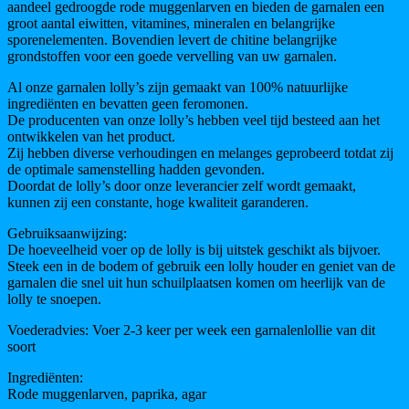
aandeel gedroogde rode muggenlarven en bieden de garnalen een
groot aantal eiwitten, vitamines, mineralen en belangrijke
sporenelementen. Bovendien levert de chitine belangrijke
grondstoffen voor een goede vervelling van uw garnalen.
Al onze garnalen lolly’s zijn gemaakt van 100% natuurlijke
ingrediënten en bevatten geen feromonen.
De producenten van onze lolly’s hebben veel tijd besteed aan het
ontwikkelen van het product.
Zij hebben diverse verhoudingen en melanges geprobeerd totdat zij
de optimale samenstelling hadden gevonden.
Doordat de lolly’s door onze leverancier zelf wordt gemaakt,
kunnen zij een constante, hoge kwaliteit garanderen.
Gebruiksaanwijzing:
De hoeveelheid voer op de lolly is bij uitstek geschikt als bijvoer.
Steek een in de bodem of gebruik een lolly houder en geniet van de
garnalen die snel uit hun schuilplaatsen komen om heerlijk van de
lolly te snoepen.
Voederadvies: Voer 2-3 keer per week een garnalenlollie van dit
soort
Ingrediënten:
Rode muggenlarven, paprika, agar