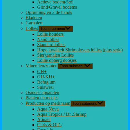
Actieve bodem/Soil
Grind/Gravel bodems
Opruiming en 2 de hands
Bladeren
Garnalen
Lollies
Toon submenu
Lollie houders
Nano lollies
Standard lollies
Hoge kwaliteit Shrimplovers lollies (plus serie)
Siergarnalen Lollies
Lollie opberg doosjes
Mineralen/zouten
Toon submenu
GH+
GH/KH+
Refugium
Sulawesi
Osmose apparaten
Planten en mosjes
Producten op merknaam
Toon submenu
Aqua Nova
Aqua Tropica / Dr .Shrimp
Aquael
Chris & Oli’s
Easy life