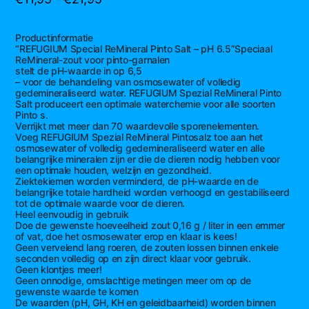
€11,95
tot
Productinformatie
“REFUGIUM Special ReMineral Pinto Salt – pH 6.5”Speciaal
€21,95
ReMineral-zout voor pinto-garnalen
stelt de pH-waarde in op 6,5
– voor de behandeling van osmosewater of volledig
gedemineraliseerd water. REFUGIUM Spezial ReMineral Pinto
Salt produceert een optimale waterchemie voor alle soorten
Pinto s.
Verrijkt met meer dan 70 waardevolle sporenelementen.
Voeg REFUGIUM Spezial ReMineral Pintosalz toe aan het
osmosewater of volledig gedemineraliseerd water en alle
belangrijke mineralen zijn er die de dieren nodig hebben voor
een optimale houden, welzijn en gezondheid.
Ziektekiemen worden verminderd, de pH-waarde en de
belangrijke totale hardheid worden verhoogd en gestabiliseerd
tot de optimale waarde voor de dieren.
Heel eenvoudig in gebruik
Doe de gewenste hoeveelheid zout 0,16 g / liter in een emmer
of vat, doe het osmosewater erop en klaar is kees!
Geen vervelend lang roeren, de zouten lossen binnen enkele
seconden volledig op en zijn direct klaar voor gebruik.
Geen klontjes meer!
Geen onnodige, omslachtige metingen meer om op de
gewenste waarde te komen
De waarden (pH, GH, KH en geleidbaarheid) worden binnen