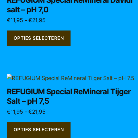
heeft
salt – pH 7,0
meerdere
variaties.
Prijsklasse:
€
11,95
-
€
21,95
Deze
€11,95
optie
tot
OPTIES SELECTEREN
kan
€21,95
gekozen
worden
op
de
Dit
productpagina
product
REFUGIUM Special ReMineral Tijger
heeft
Salt – pH 7,5
meerdere
variaties.
Prijsklasse:
€
11,95
-
€
21,95
Deze
€11,95
optie
tot
OPTIES SELECTEREN
kan
€21,95