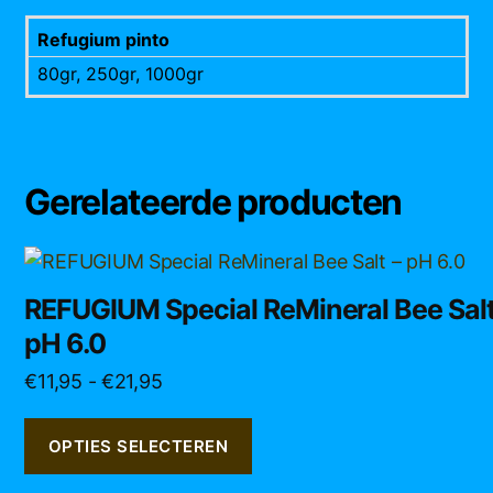
Refugium pinto
80gr, 250gr, 1000gr
Gerelateerde producten
Dit
product
REFUGIUM Special ReMineral Bee Salt
heeft
pH 6.0
meerdere
variaties.
Prijsklasse:
€
11,95
-
€
21,95
Deze
€11,95
optie
tot
OPTIES SELECTEREN
kan
€21,95