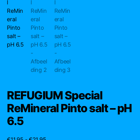
REFUGIUM Special
ReMineral Pinto salt – pH
6.5
Prijsklasse:
€
11,95
-
€
21,95