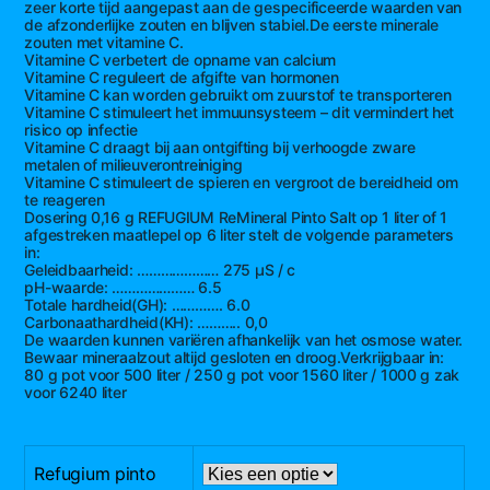
zeer korte tijd aangepast aan de gespecificeerde waarden van
de afzonderlijke zouten en blijven stabiel.De eerste minerale
zouten met vitamine C.
Vitamine C verbetert de opname van calcium
Vitamine C reguleert de afgifte van hormonen
Vitamine C kan worden gebruikt om zuurstof te transporteren
Vitamine C stimuleert het immuunsysteem – dit vermindert het
risico op infectie
Vitamine C draagt ​​bij aan ontgifting bij verhoogde zware
metalen of milieuverontreiniging
Vitamine C stimuleert de spieren en vergroot de bereidheid om
te reageren
Dosering 0,16 g REFUGIUM ReMineral Pinto Salt op 1 liter of 1
afgestreken maatlepel op 6 liter stelt de volgende parameters
in:
Geleidbaarheid: ………………… 275 μS / c
pH-waarde: ………………… 6.5
Totale hardheid(GH): …………. 6.0
Carbonaathardheid(KH): ……….. 0,0
De waarden kunnen variëren afhankelijk van het osmose water.
Bewaar mineraalzout altijd gesloten en droog.Verkrijgbaar in:
80 g pot voor 500 liter / 250 g pot voor 1560 liter / 1000 g zak
voor 6240 liter
Refugium pinto