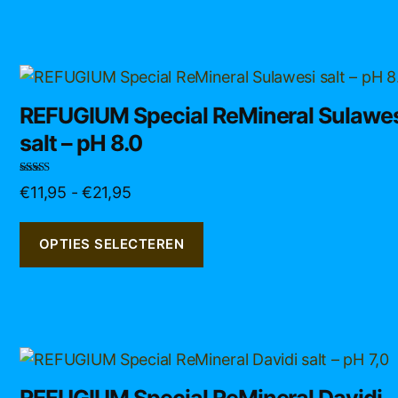
gekozen
worden
op
de
Dit
productpagina
product
REFUGIUM Special ReMineral Sulawe
heeft
salt – pH 8.0
meerdere
variaties.
Gewaardeerd
Prijsklasse:
€
11,95
-
€
21,95
Deze
5.00
uit 5
€11,95
optie
tot
kan
OPTIES SELECTEREN
€21,95
gekozen
worden
op
de
Dit
productpagina
product
REFUGIUM Special ReMineral Davidi