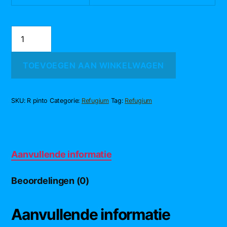
REFUGIUM
Special
ReMineral
Pinto
TOEVOEGEN AAN WINKELWAGEN
salt
–
pH
6.5
SKU:
R pinto
Categorie:
Refugium
Tag:
Refugium
aantal
Aanvullende informatie
Beoordelingen (0)
Aanvullende informatie