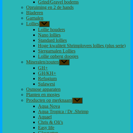
Grind/Gravel bodems
Opruiming en 2 de hands
Bladeren
Garnalen
Lollies
Toon
submenu
Lollie houders
Nano lollies
Standard lollies
Hoge kwaliteit Shrimplovers lollies (plus serie)
Siergarnalen Lollies
Lollie opberg doosjes
Mineralen/zouten
Toon
submenu
GH+
GH/KH+
Refugium
Sulawesi
Osmose apparaten
Planten en mosjes
Producten op merknaam
Toon
submenu
Aqua Nova
Aqua Tropica / Dr .Shrimp
Aquael
Chris & Oli’s
Easy life
Glasgarten