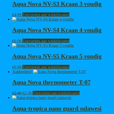
Aqua Nova NV-S3 Kraan 3 voudig
€
4,99
Toevoegen aan winkelwagen
Aqua Nova NV-S4 Kraan 4 voudig
€
6,09
Toevoegen aan winkelwagen
Aqua Nova NV-S5 Kraan 5 voudig
€
6,99
Toevoegen aan winkelwagen
Aanbieding!
Aqua Nova thermometer T-07
Oorspronkelijke
Huidige
€
2,49
€
2,39
Toevoegen aan winkelwagen
prijs
prijs
was:
is:
€2,49.
€2,39.
Aqua-tropica nano guard sulawesi