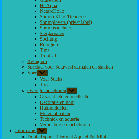
Hs Aqua
NatureHolic
Shrimp King /Dennerle
Shrimplovers (privat label)
Shrimpsanctuary
Siergarnalen
Sochting
Refugium
Tima
Tropical
Refugium
Speciaal voor Sulawesi garnalen en slakken
Voer
Toon
submenu
Voer Sticks
Tima
Overige toebehoren
Toon
submenu
Gezondheid en medicatie
Decoratie en hout
Hulpmiddelen
Mineraal ballen
Techniek en aquaria
Verlichting en toebehoren
Informatie.
Toon
submenu
Dubbel spons filter met Aquael Pat Mini