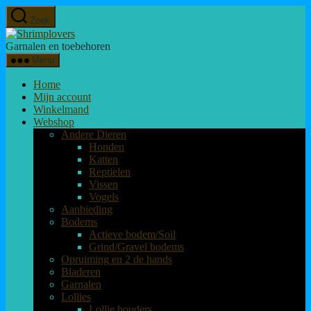
Overslaan
Zoek
naar
Shrimplovers
de
Garnalen en toebehoren
inhoud
Menu
Home
Mijn account
Winkelmand
Webshop
Andere Dieren
Honden
Katten
Reptielen
Vissen
Vogels
Aanbieding
Bodems
Actieve bodem/Soil
Grind/Gravel bodems
Opruiming en 2 de hands
Bladeren
Garnalen
Lollies
Lollie houders