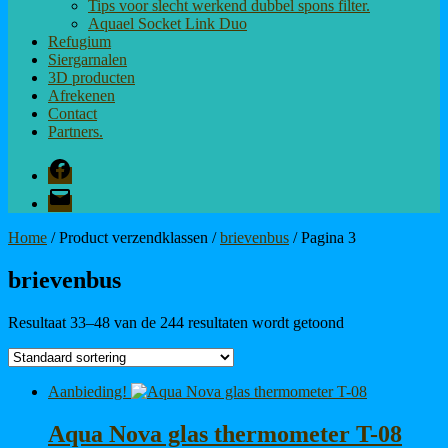
Tips voor slecht werkend dubbel spons filter.
Aquael Socket Link Duo
Refugium
Siergarnalen
3D producten
Afrekenen
Contact
Partners.
Facebook
E-
mail
Home
/ Product verzendklassen /
brievenbus
/ Pagina 3
brievenbus
Resultaat 33–48 van de 244 resultaten wordt getoond
Aanbieding!
Aqua Nova glas thermometer T-08