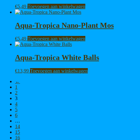
€
5,49
Toevoegen aan winkelwagen
Aqua-Tropica Nano-Plant Mos
€
5,49
Toevoegen aan winkelwagen
Aqua-Tropica White Balls
€
13,99
Toevoegen aan winkelwagen
←
1
2
3
4
5
6
…
14
15
16