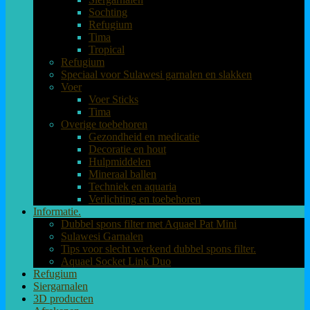
Sochting
Refugium
Tima
Tropical
Refugium
Speciaal voor Sulawesi garnalen en slakken
Voer
Voer Sticks
Tima
Overige toebehoren
Gezondheid en medicatie
Decoratie en hout
Hulpmiddelen
Mineraal ballen
Techniek en aquaria
Verlichting en toebehoren
Informatie.
Dubbel spons filter met Aquael Pat Mini
Sulawesi Garnalen
Tips voor slecht werkend dubbel spons filter.
Aquael Socket Link Duo
Refugium
Siergarnalen
3D producten