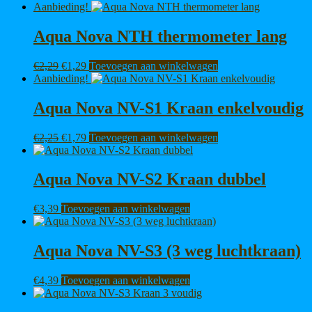
prijs
prijs
Aanbieding!
was:
is:
€1,95.
€1,29.
Aqua Nova NTH thermometer lang
Oorspronkelijke
Huidige
€
2,29
€
1,29
Toevoegen aan winkelwagen
prijs
prijs
Aanbieding!
was:
is:
€2,29.
€1,29.
Aqua Nova NV-S1 Kraan enkelvoudig
Oorspronkelijke
Huidige
€
2,25
€
1,79
Toevoegen aan winkelwagen
prijs
prijs
was:
is:
€2,25.
€1,79.
Aqua Nova NV-S2 Kraan dubbel
€
3,39
Toevoegen aan winkelwagen
Aqua Nova NV-S3 (3 weg luchtkraan)
€
4,39
Toevoegen aan winkelwagen