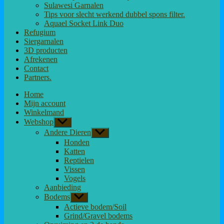
Sulawesi Garnalen
Tips voor slecht werkend dubbel spons filter.
Aquael Socket Link Duo
Refugium
Siergarnalen
3D producten
Afrekenen
Contact
Partners.
Home
Mijn account
Winkelmand
Webshop
Toon
submenu
Andere Dieren
Toon
submenu
Honden
Katten
Reptielen
Vissen
Vogels
Aanbieding
Bodems
Toon
submenu
Actieve bodem/Soil
Grind/Gravel bodems