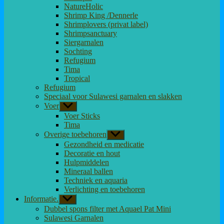
NatureHolic
Shrimp King /Dennerle
Shrimplovers (privat label)
Shrimpsanctuary
Siergarnalen
Sochting
Refugium
Tima
Tropical
Refugium
Speciaal voor Sulawesi garnalen en slakken
Voer
Toon
submenu
Voer Sticks
Tima
Overige toebehoren
Toon
submenu
Gezondheid en medicatie
Decoratie en hout
Hulpmiddelen
Mineraal ballen
Techniek en aquaria
Verlichting en toebehoren
Informatie.
Toon
submenu
Dubbel spons filter met Aquael Pat Mini
Sulawesi Garnalen