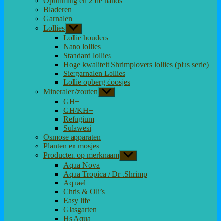
Opruiming en 2 de hands
Bladeren
Garnalen
Lollies
Toon
submenu
Lollie houders
Nano lollies
Standard lollies
Hoge kwaliteit Shrimplovers lollies (plus serie)
Siergarnalen Lollies
Lollie opberg doosjes
Mineralen/zouten
Toon
submenu
GH+
GH/KH+
Refugium
Sulawesi
Osmose apparaten
Planten en mosjes
Producten op merknaam
Toon
submenu
Aqua Nova
Aqua Tropica / Dr .Shrimp
Aquael
Chris & Oli’s
Easy life
Glasgarten
Hs Aqua