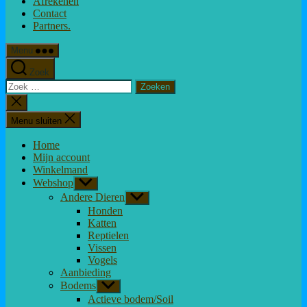
Afrekenen
Contact
Partners.
Menu
Zoek
Zoeken
naar:
Zoeken
sluiten
Menu sluiten
Home
Mijn account
Winkelmand
Webshop
Toon
submenu
Andere Dieren
Toon
submenu
Honden
Katten
Reptielen
Vissen
Vogels
Aanbieding
Bodems
Toon
submenu
Actieve bodem/Soil