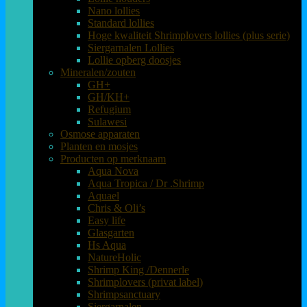
Nano lollies
Standard lollies
Hoge kwaliteit Shrimplovers lollies (plus serie)
Siergarnalen Lollies
Lollie opberg doosjes
Mineralen/zouten
GH+
GH/KH+
Refugium
Sulawesi
Osmose apparaten
Planten en mosjes
Producten op merknaam
Aqua Nova
Aqua Tropica / Dr .Shrimp
Aquael
Chris & Oli’s
Easy life
Glasgarten
Hs Aqua
NatureHolic
Shrimp King /Dennerle
Shrimplovers (privat label)
Shrimpsanctuary
Siergarnalen