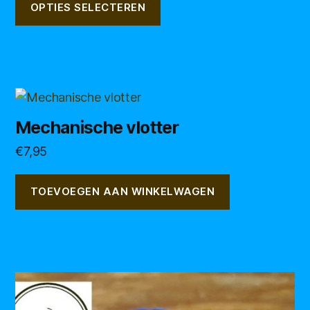
tot
OPTIES SELECTEREN
€11,95
Mechanische vlotter
€
7,95
TOEVOEGEN AAN WINKELWAGEN