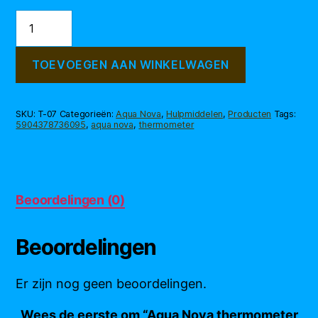
Aqua
Nova
thermometer
T-
TOEVOEGEN AAN WINKELWAGEN
07
aantal
SKU:
T-07
Categorieën:
Aqua Nova
,
Hulpmiddelen
,
Producten
Tags:
5904378736095
,
aqua nova
,
thermometer
Beoordelingen (0)
Beoordelingen
Er zijn nog geen beoordelingen.
Wees de eerste om “Aqua Nova thermometer