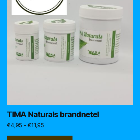
meerdere
variaties.
Deze
optie
kan
gekozen
worden
op
de
productpagina
TIMA Naturals brandnetel
Prijsklasse:
€
4,95
-
€
11,95
€4,95