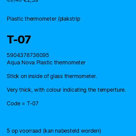
prijs
prijs
was:
is:
Plastic thermometer /plakstrip
€2,49.
€2,39.
T-07
5904378736095
Aqua Nova Plastic thermometer
Stick on inside of glass thermometer.
Very thick, with colour indicating the temperture.
Code = T-07
5 op voorraad (kan nabesteld worden)