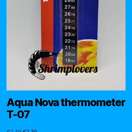
Aqua Nova thermometer
T-07
Oorspronkelijke
Huidige
€
2,49
€
2,39