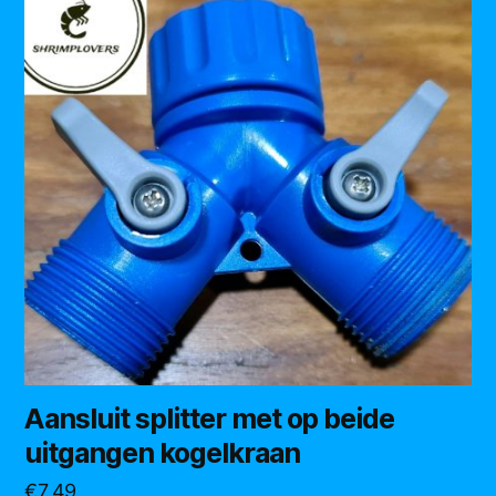
Aansluit splitter met op beide
uitgangen kogelkraan
€
7,49