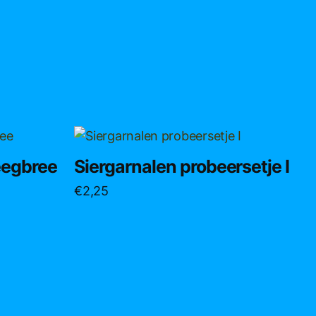
eegbree
Siergarnalen probeersetje I
:
€
2,25