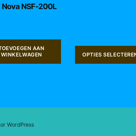
op
 Nova NSF-200L
de
productpagina
TOEVOEGEN AAN
WINKELWAGEN
OPTIES SELECTERE
oor WordPress