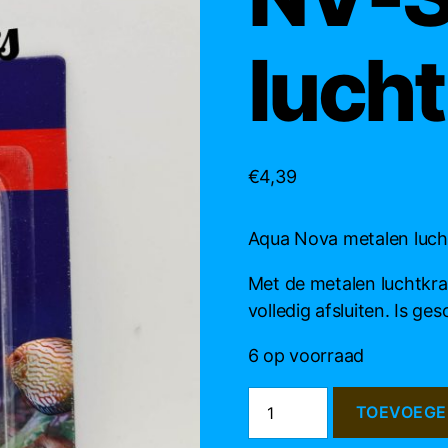
luch
€
4,39
Aqua Nova metalen luc
Met de metalen luchtkra
volledig afsluiten. Is g
6 op voorraad
Aqua
TOEVOEGE
Nova
NV-