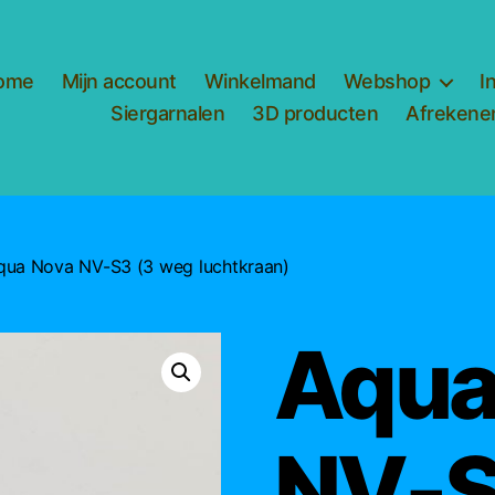
ome
Mijn account
Winkelmand
Webshop
I
Siergarnalen
3D producten
Afrekene
qua Nova NV-S3 (3 weg luchtkraan)
Aqua
NV-S