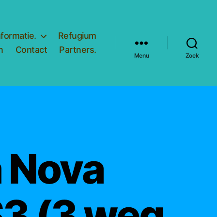
nformatie.
Refugium
n
Contact
Partners.
Menu
Zoek
 Nova
3 (3 weg