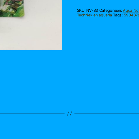
S3
(3
SKU:
NV-S3
Categorieën:
Aqua No
weg
Techniek en aquaria
Tags:
590437
luchtkraan)
aantal