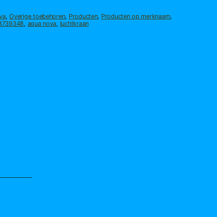
va
,
Overige toebehoren
,
Producten
,
Producten op merknaam
,
8739348
,
aqua nova
,
luchtkraan