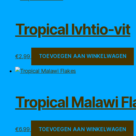
€8,99
meerd
variat
Deze
Tropical Ivhtio-vit
optie
kan
geko
word
€
2,99
TOEVOEGEN AAN WINKELWAGEN
op
de
produ
Tropical Malawi F
€
6,99
TOEVOEGEN AAN WINKELWAGEN