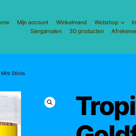
ome
Mijn account
Winkelmand
Webshop
I
Siergarnalen
3D producten
Afrekene
 Mini Sticks
Tropi
Goldf