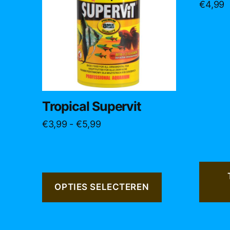
€
4,99
meerdere
variaties.
Deze
optie
kan
gekozen
worden
op
Tropical Supervit
de
Prijsklasse:
€
3,99
-
€
5,99
productpagina
€3,99
tot
€5,99
OPTIES SELECTEREN