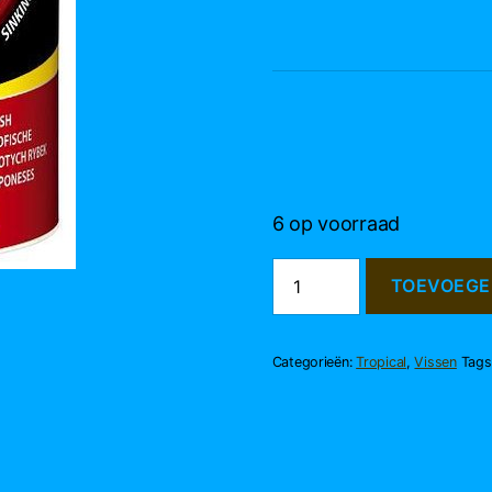
6 op voorraad
Tropical
TOEVOEGE
Goldfish
Mini
Sticks
aantal
Categorieën:
Tropical
,
Vissen
Tags