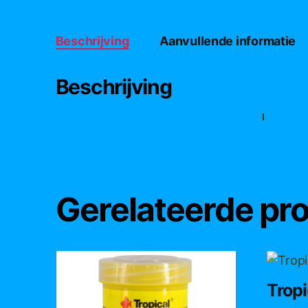
Beschrijving
Aanvullende informatie
Beschrijving
Gerelateerde pr
Dit
product
Trop
heeft