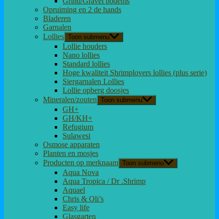
Grind/Gravel bodems
Opruiming en 2 de hands
Bladeren
Garnalen
Lollies
Toon submenu
Lollie houders
Nano lollies
Standard lollies
Hoge kwaliteit Shrimplovers lollies (plus serie)
Siergarnalen Lollies
Lollie opberg doosjes
Mineralen/zouten
Toon submenu
GH+
GH/KH+
Refugium
Sulawesi
Osmose apparaten
Planten en mosjes
Producten op merknaam
Toon submenu
Aqua Nova
Aqua Tropica / Dr .Shrimp
Aquael
Chris & Oli’s
Easy life
Glasgarten