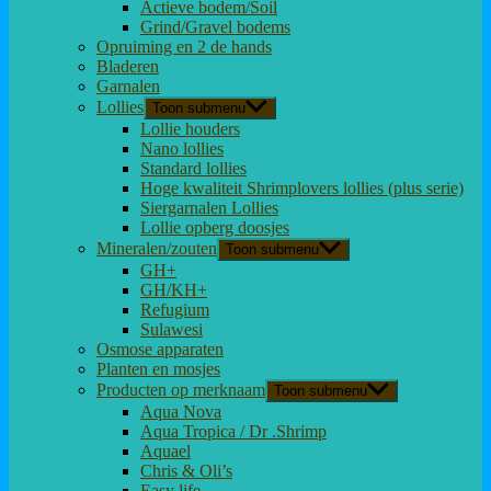
Actieve bodem/Soil
Grind/Gravel bodems
Opruiming en 2 de hands
Bladeren
Garnalen
Lollies
Toon submenu
Lollie houders
Nano lollies
Standard lollies
Hoge kwaliteit Shrimplovers lollies (plus serie)
Siergarnalen Lollies
Lollie opberg doosjes
Mineralen/zouten
Toon submenu
GH+
GH/KH+
Refugium
Sulawesi
Osmose apparaten
Planten en mosjes
Producten op merknaam
Toon submenu
Aqua Nova
Aqua Tropica / Dr .Shrimp
Aquael
Chris & Oli’s
Easy life