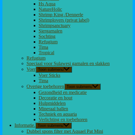
Hs Aqua
NatureHolic
Shrimp King /Dennerle
Shrimplovers (privat label)
Shrimpsanctuary
Siergarnalen
Sochting
Refugium
Tima
Tropical
Refugium
Speciaal voor Sulawesi garnalen en slakken
Voer
Toon submenu
Voer Sticks
Tima
Overige toebehoren
Toon submenu
Gezondheid en medicatie
Decoratie en hout
Hulpmiddelen
Mineraal ballen
Techniek en aquaria
Verlichting en toebehoren
Informatie.
Toon submenu
Dubbel spons filter met Aquael Pat Mini