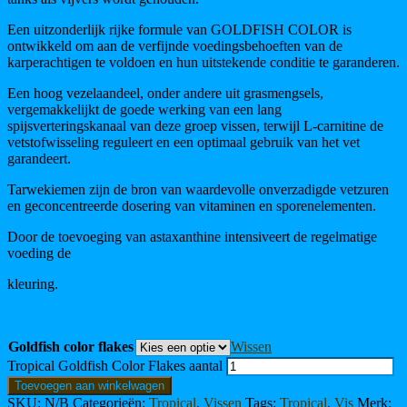
Een uitzonderlijk rijke formule van GOLDFISH COLOR is
ontwikkeld om aan de verfijnde voedingsbehoeften van de
karperachtigen te voldoen en hun uitstekende conditie te garanderen.
Een hoog vezelaandeel, onder andere uit grasmengsels,
vergemakkelijkt de goede werking van een lang
spijsverteringskanaal van deze groep vissen, terwijl L-carnitine de
vetstofwisseling reguleert en een optimaal gebruik van het vet
garandeert.
Tarwekiemen zijn de bron van waardevolle onverzadigde vetzuren
en geconcentreerde dosering van vitaminen en sporenelementen.
Door de toevoeging van astaxanthine intensiveert de regelmatige
voeding de
kleuring.
Goldfish color flakes
Wissen
Tropical Goldfish Color Flakes aantal
Toevoegen aan winkelwagen
SKU:
N/B
Categorieën:
Tropical
,
Vissen
Tags:
Tropical
,
Vis
Merk: