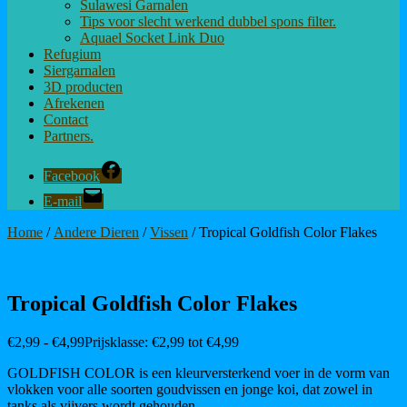
Sulawesi Garnalen
Tips voor slecht werkend dubbel spons filter.
Aquael Socket Link Duo
Refugium
Siergarnalen
3D producten
Afrekenen
Contact
Partners.
Facebook
E-mail
Home
/
Andere Dieren
/
Vissen
/ Tropical Goldfish Color Flakes
Tropical Goldfish Color Flakes
€
2,99
-
€
4,99
Prijsklasse: €2,99 tot €4,99
GOLDFISH COLOR is een kleurversterkend voer in de vorm van
vlokken voor alle soorten goudvissen en jonge koi, dat zowel in
tanks als vijvers wordt gehouden.