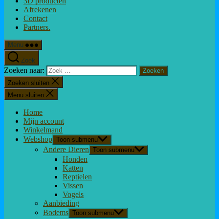
3D producten
Afrekenen
Contact
Partners.
Menu
Zoek
Zoeken naar:
Zoeken sluiten
Menu sluiten
Home
Mijn account
Winkelmand
Webshop
Toon submenu
Andere Dieren
Toon submenu
Honden
Katten
Reptielen
Vissen
Vogels
Aanbieding
Bodems
Toon submenu