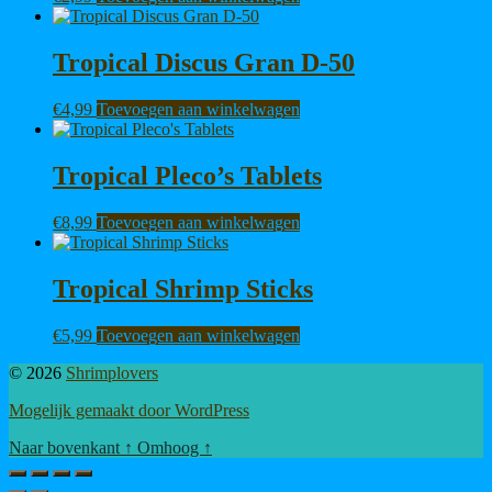
Tropical Discus Gran D-50
€
4,99
Toevoegen aan winkelwagen
Tropical Pleco’s Tablets
€
8,99
Toevoegen aan winkelwagen
Tropical Shrimp Sticks
€
5,99
Toevoegen aan winkelwagen
© 2026
Shrimplovers
Mogelijk gemaakt door WordPress
Naar bovenkant
↑
Omhoog
↑