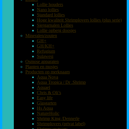
Lollie houders
Nano lollies
Standard lollies
Hoge kwaliteit Shrimplovers lollies (plus serie)
Siergarnalen Lollies
Lollie opberg doosjes
Mineralen/zouten
GH+
GH/KH+
Refugium
Sulawesi
Osmose apparaten
Planten en mosjes
Producten op merknaam
Aqua Nova
Aqua Tropica / Dr .Shrimp
Aquael
Chris & Oli’s
Easy life
Glasgarten
Hs Aqua
NatureHolic
Shrimp King /Dennerle
Shrimplovers (privat label)
Shrimpsanctuary