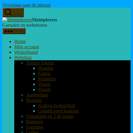
Overslaan naar de inhoud
Zoek
Shrimplovers
Garnalen en toebehoren
Menu
Home
Mijn account
Winkelmand
Webshop
Andere Dieren
Honden
Katten
Reptielen
Vissen
Vogels
Aanbieding
Bodems
Actieve bodem/Soil
Grind/Gravel bodems
Opruiming en 2 de hands
Bladeren
Garnalen
Lollies