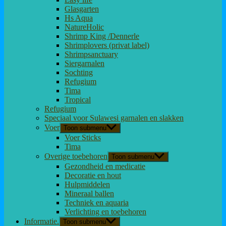
Glasgarten
Hs Aqua
NatureHolic
Shrimp King /Dennerle
Shrimplovers (privat label)
Shrimpsanctuary
Siergarnalen
Sochting
Refugium
Tima
Tropical
Refugium
Speciaal voor Sulawesi garnalen en slakken
Voer
Toon submenu
Voer Sticks
Tima
Overige toebehoren
Toon submenu
Gezondheid en medicatie
Decoratie en hout
Hulpmiddelen
Mineraal ballen
Techniek en aquaria
Verlichting en toebehoren
Informatie.
Toon submenu