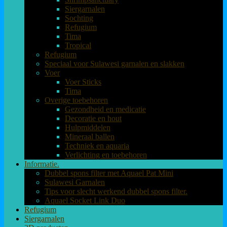
Siergarnalen
Sochting
Refugium
Tima
Tropical
Refugium
Speciaal voor Sulawesi garnalen en slakken
Voer
Voer Sticks
Tima
Overige toebehoren
Gezondheid en medicatie
Decoratie en hout
Hulpmiddelen
Mineraal ballen
Techniek en aquaria
Verlichting en toebehoren
Informatie.
Dubbel spons filter met Aquael Pat Mini
Sulawesi Garnalen
Tips voor slecht werkend dubbel spons filter.
Aquael Socket Link Duo
Refugium
Siergarnalen