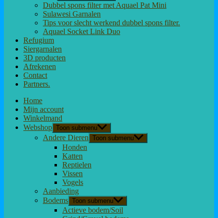
Dubbel spons filter met Aquael Pat Mini
Sulawesi Garnalen
Tips voor slecht werkend dubbel spons filter.
Aquael Socket Link Duo
Refugium
Siergarnalen
3D producten
Afrekenen
Contact
Partners.
Home
Mijn account
Winkelmand
Webshop
Toon submenu
Andere Dieren
Toon submenu
Honden
Katten
Reptielen
Vissen
Vogels
Aanbieding
Bodems
Toon submenu
Actieve bodem/Soil