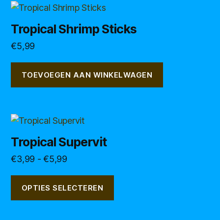
Tropical Shrimp Sticks
€
5,99
TOEVOEGEN AAN WINKELWAGEN
Dit
product
Tropical Supervit
heeft
Prijsklasse:
€
3,99
-
€
5,99
meerdere
€3,99
variaties.
tot
Deze
OPTIES SELECTEREN
€5,99
optie
kan