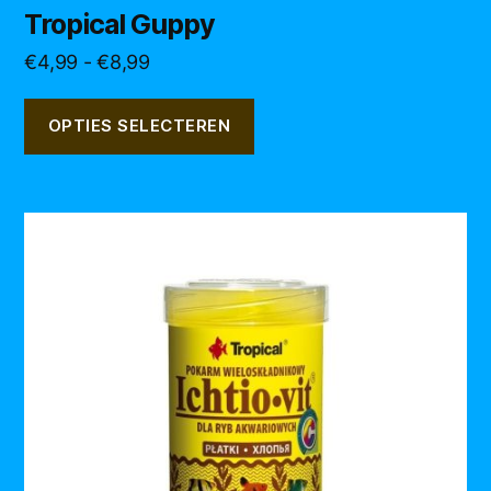
Tropical Guppy
Prijsklasse:
€
4,99
-
€
8,99
€4,99
tot
OPTIES SELECTEREN
€8,99