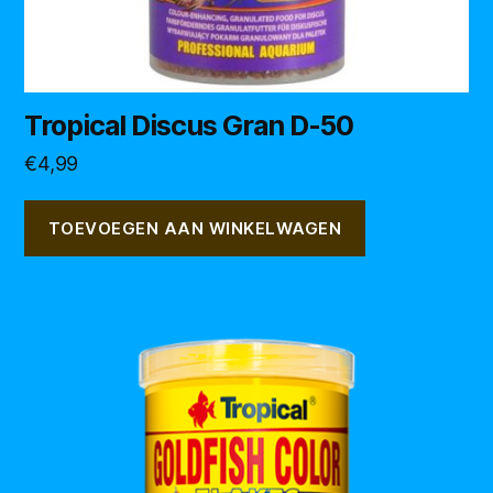
Tropical Discus Gran D-50
€
4,99
TOEVOEGEN AAN WINKELWAGEN
Dit
product
heeft
meerdere
variaties.
Deze