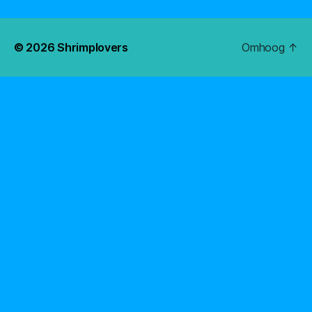
© 2026
Shrimplovers
Omhoog
↑