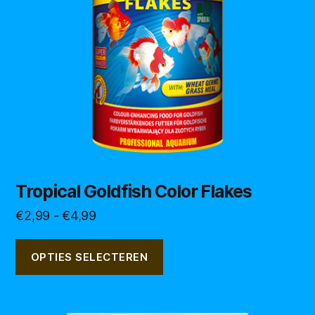
optie
kan
gekozen
worden
op
de
productpagina
Tropical Goldfish Color Flakes
Prijsklasse:
€
2,99
-
€
4,99
€2,99
tot
OPTIES SELECTEREN
€4,99