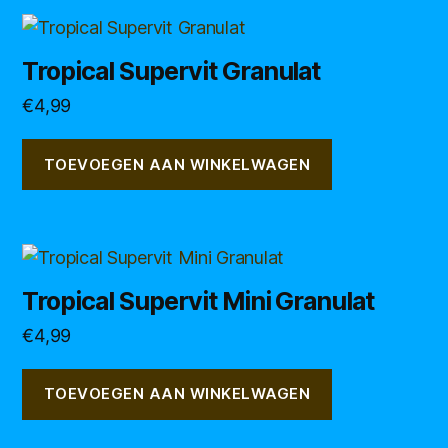
gekozen
worden
Tropical Supervit Granulat
op
de
€
4,99
productpagina
TOEVOEGEN AAN WINKELWAGEN
Tropical Supervit Mini Granulat
€
4,99
TOEVOEGEN AAN WINKELWAGEN