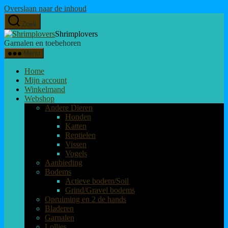
Overslaan naar de inhoud
Zoek
Shrimplovers
Garnalen en toebehoren
Menu
Home
Mijn account
Winkelmand
Webshop
Andere Dieren
Honden
Katten
Reptielen
Vissen
Vogels
Aanbieding
Bodems
Actieve bodem/Soil
Grind/Gravel bodems
Opruiming en 2 de hands
Bladeren
Garnalen
Lollies