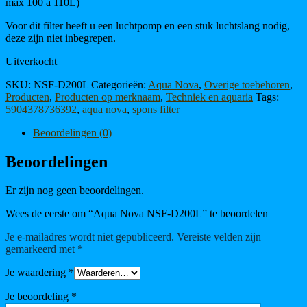
max 100 a 110L)
Voor dit filter heeft u een luchtpomp en een stuk luchtslang nodig,
deze zijn niet inbegrepen.
Uitverkocht
SKU:
NSF-D200L
Categorieën:
Aqua Nova
,
Overige toebehoren
,
Producten
,
Producten op merknaam
,
Techniek en aquaria
Tags:
5904378736392
,
aqua nova
,
spons filter
Beoordelingen (0)
Beoordelingen
Er zijn nog geen beoordelingen.
Wees de eerste om “Aqua Nova NSF-D200L” te beoordelen
Je e-mailadres wordt niet gepubliceerd.
Vereiste velden zijn
gemarkeerd met
*
Je waardering
*
Je beoordeling
*