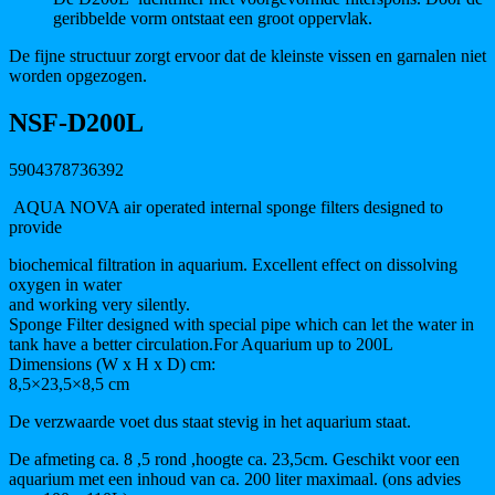
geribbelde vorm ontstaat een groot oppervlak.
De fijne structuur zorgt ervoor dat de kleinste vissen en garnalen niet
worden opgezogen.
NSF-D200L
5904378736392
AQUA NOVA air operated internal sponge filters designed to
provide
biochemical filtration in aquarium. Excellent effect on dissolving
oxygen in water
and working very silently.
Sponge Filter designed with special pipe which can let the water in
tank have a better circulation.For Aquarium up to 200L
Dimensions (W x H x D) cm:
8,5×23,5×8,5 cm
De verzwaarde voet dus staat stevig in het aquarium staat.
De afmeting ca. 8 ,5 rond ,hoogte ca. 23,5cm. Geschikt voor een
aquarium met een inhoud van ca. 200 liter maximaal. (ons advies