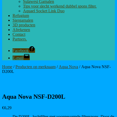
Sulawesi Garnalen
Tips voor slecht werkend dubbel spons filter.
Aquael Socket Link Duo
Refugium
Siergarnalen
3D producten
Afrekenen
Contact
Partners.
Facebook
E-mail
Home
/
Producten op merknaam
/
Aqua Nova
/ Aqua Nova NSF-
D200L
Aqua Nova NSF-D200L
€
6,29
De D200L luchtfilter met voorgevormde filterspons. Door de