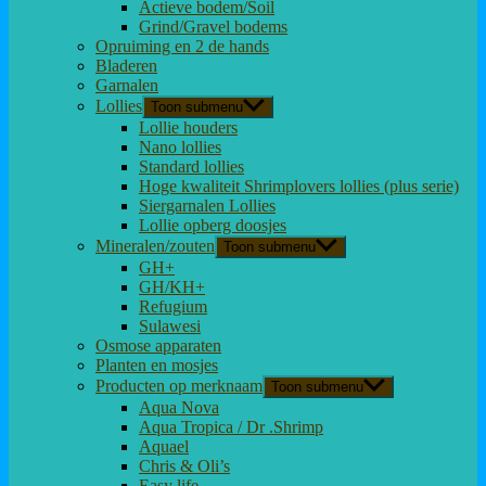
Actieve bodem/Soil
Grind/Gravel bodems
Opruiming en 2 de hands
Bladeren
Garnalen
Lollies
Toon submenu
Lollie houders
Nano lollies
Standard lollies
Hoge kwaliteit Shrimplovers lollies (plus serie)
Siergarnalen Lollies
Lollie opberg doosjes
Mineralen/zouten
Toon submenu
GH+
GH/KH+
Refugium
Sulawesi
Osmose apparaten
Planten en mosjes
Producten op merknaam
Toon submenu
Aqua Nova
Aqua Tropica / Dr .Shrimp
Aquael
Chris & Oli’s
Easy life