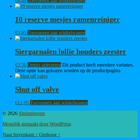
€
6,49
Toevoegen aan winkelwagen
10 reserve mesjes ramenreiniger
€
3,95
Toevoegen aan winkelwagen
Siergarnalen lollie houders zeester
€
3,50
Opties selecteren
Dit product heeft meerdere variaties.
Deze optie kan gekozen worden op de productpagina
Shut off valve
€
12,95
Toevoegen aan winkelwagen
© 2026
Shrimplovers
Mogelijk gemaakt door WordPress
Naar bovenkant
↑
Omhoog
↑