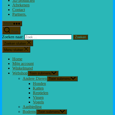
3D producten
Afrekenen
Contact
Partners.
Menu
Zoek
Zoeken naar:
Zoeken sluiten
Menu sluiten
Home
Mijn account
Winkelmand
Webshop
Toon submenu
Andere Dieren
Toon submenu
Honden
Katten
Reptielen
Vissen
Vogels
Aanbieding
Bodems
Toon submenu