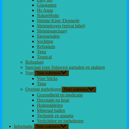
Glasgarten
Hs Aqua
NatureHolic
Shrimp King /Dennerle
Shrimplovers (privat label)
Shrimpsanctuary
Siergarnalen
Sochting
Refugium
Tima
Tropical
Refugium
Speciaal voor Sulawesi garnalen en slakken
Voer
Toon submenu
Voer Sticks
Tima
Overige toebehoren
Toon submenu
Gezondheid en medicatie
Decoratie en hout
Hulpmiddelen
Mineraal ballen
Techniek en aquaria
Verlichting en toebehoren
Informatie.
Toon submenu