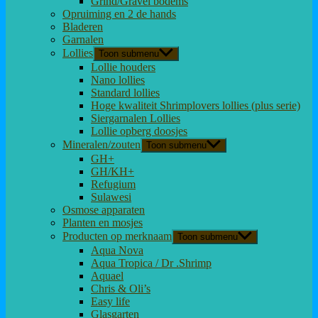
Grind/Gravel bodems
Opruiming en 2 de hands
Bladeren
Garnalen
Lollies
Toon submenu
Lollie houders
Nano lollies
Standard lollies
Hoge kwaliteit Shrimplovers lollies (plus serie)
Siergarnalen Lollies
Lollie opberg doosjes
Mineralen/zouten
Toon submenu
GH+
GH/KH+
Refugium
Sulawesi
Osmose apparaten
Planten en mosjes
Producten op merknaam
Toon submenu
Aqua Nova
Aqua Tropica / Dr .Shrimp
Aquael
Chris & Oli’s
Easy life
Glasgarten