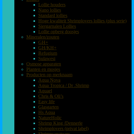
Lollie houders
Nano lollies
Standard lollies
Hoge kwaliteit Shrimplovers lollies (plus serie)
Siergarnalen Lollies
Lollie opberg doosjes
Mineralen/zouten
GH+
GH/KH+
Refugium
Sulawesi
Osmose apparaten
Planten en mosjes
Producten op merknaam
Aqua Nova
Aqua Tropica / Dr .Shrimp
Aquael
Chris & Oli’s
Easy life
Glasgarten
Hs Aqua
NatureHolic
Shrimp King /Dennerle
Shrimplovers (privat label)
Shrimpsanctuary