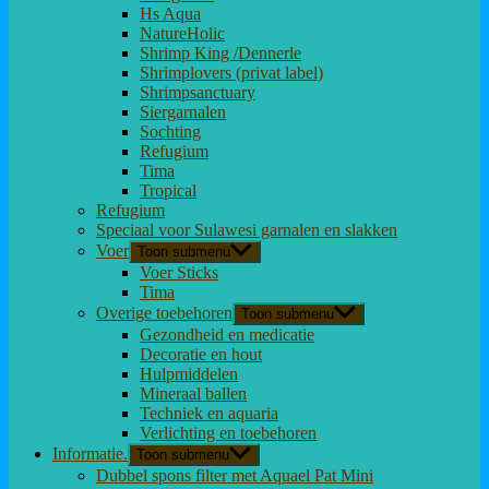
Hs Aqua
NatureHolic
Shrimp King /Dennerle
Shrimplovers (privat label)
Shrimpsanctuary
Siergarnalen
Sochting
Refugium
Tima
Tropical
Refugium
Speciaal voor Sulawesi garnalen en slakken
Voer
Toon submenu
Voer Sticks
Tima
Overige toebehoren
Toon submenu
Gezondheid en medicatie
Decoratie en hout
Hulpmiddelen
Mineraal ballen
Techniek en aquaria
Verlichting en toebehoren
Informatie.
Toon submenu
Dubbel spons filter met Aquael Pat Mini