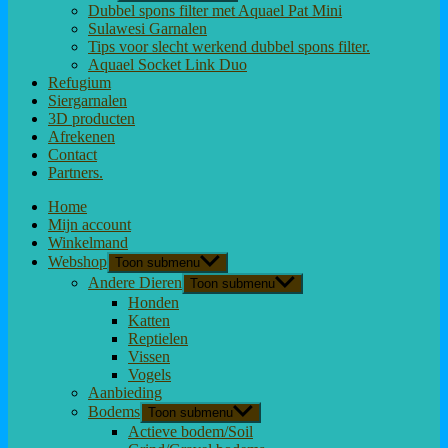
Dubbel spons filter met Aquael Pat Mini
Sulawesi Garnalen
Tips voor slecht werkend dubbel spons filter.
Aquael Socket Link Duo
Refugium
Siergarnalen
3D producten
Afrekenen
Contact
Partners.
Home
Mijn account
Winkelmand
Webshop
Toon submenu
Andere Dieren
Toon submenu
Honden
Katten
Reptielen
Vissen
Vogels
Aanbieding
Bodems
Toon submenu
Actieve bodem/Soil