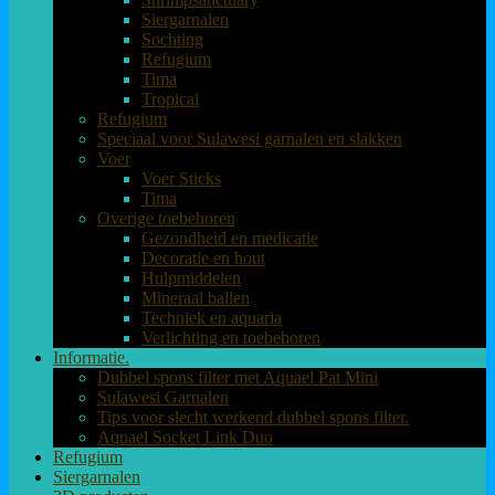
Siergarnalen
Sochting
Refugium
Tima
Tropical
Refugium
Speciaal voor Sulawesi garnalen en slakken
Voer
Voer Sticks
Tima
Overige toebehoren
Gezondheid en medicatie
Decoratie en hout
Hulpmiddelen
Mineraal ballen
Techniek en aquaria
Verlichting en toebehoren
Informatie.
Dubbel spons filter met Aquael Pat Mini
Sulawesi Garnalen
Tips voor slecht werkend dubbel spons filter.
Aquael Socket Link Duo
Refugium
Siergarnalen