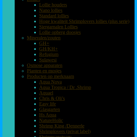
Lollie houders
Nano lollies
Standard lollies
Hoge kwaliteit Shrimplovers lollies (plus serie)
Siergarnalen Lollies
Lollie opberg doosjes
Mineralen/zouten
GH+
GH/KH+
Refugium
Sulawesi
Osmose apparaten
Planten en mosjes
Producten op merknaam
Aqua Nova
Aqua Tropica / Dr .Shrimp
Aquael
Chris & Oli’s
Easy life
Glasgarten
Hs Aqua
NatureHolic
Shrimp King /Dennerle
Shrimplovers (privat label)
Shrimpsanctuary