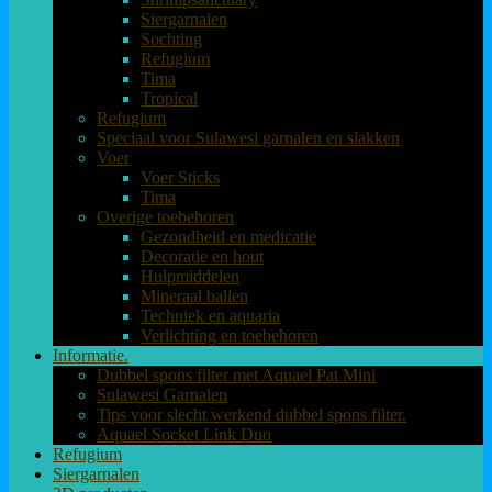
Siergarnalen
Sochting
Refugium
Tima
Tropical
Refugium
Speciaal voor Sulawesi garnalen en slakken
Voer
Voer Sticks
Tima
Overige toebehoren
Gezondheid en medicatie
Decoratie en hout
Hulpmiddelen
Mineraal ballen
Techniek en aquaria
Verlichting en toebehoren
Informatie.
Dubbel spons filter met Aquael Pat Mini
Sulawesi Garnalen
Tips voor slecht werkend dubbel spons filter.
Aquael Socket Link Duo
Refugium
Siergarnalen