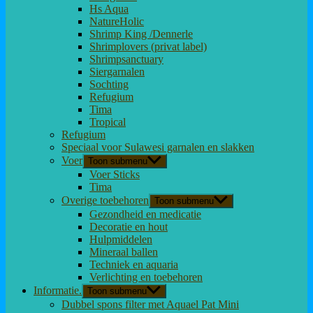
Hs Aqua
NatureHolic
Shrimp King /Dennerle
Shrimplovers (privat label)
Shrimpsanctuary
Siergarnalen
Sochting
Refugium
Tima
Tropical
Refugium
Speciaal voor Sulawesi garnalen en slakken
Voer
Toon submenu
Voer Sticks
Tima
Overige toebehoren
Toon submenu
Gezondheid en medicatie
Decoratie en hout
Hulpmiddelen
Mineraal ballen
Techniek en aquaria
Verlichting en toebehoren
Informatie.
Toon submenu
Dubbel spons filter met Aquael Pat Mini