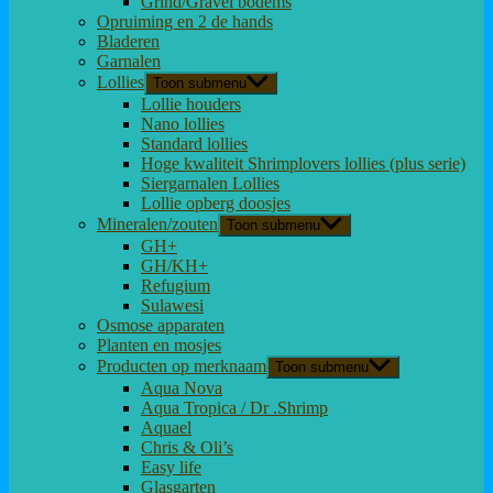
Grind/Gravel bodems
Opruiming en 2 de hands
Bladeren
Garnalen
Lollies
Toon submenu
Lollie houders
Nano lollies
Standard lollies
Hoge kwaliteit Shrimplovers lollies (plus serie)
Siergarnalen Lollies
Lollie opberg doosjes
Mineralen/zouten
Toon submenu
GH+
GH/KH+
Refugium
Sulawesi
Osmose apparaten
Planten en mosjes
Producten op merknaam
Toon submenu
Aqua Nova
Aqua Tropica / Dr .Shrimp
Aquael
Chris & Oli’s
Easy life
Glasgarten