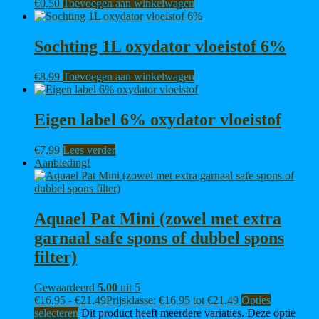
€
0,50
Toevoegen aan winkelwagen
Sochting 1L oxydator vloeistof 6%
€
8,99
Toevoegen aan winkelwagen
Eigen label 6% oxydator vloeistof
€
7,99
Lees verder
Aanbieding!
Aquael Pat Mini (zowel met extra
garnaal safe spons of dubbel spons
filter)
Gewaardeerd
5.00
uit 5
€
16,95
-
€
21,49
Prijsklasse: €16,95 tot €21,49
Opties
selecteren
Dit product heeft meerdere variaties. Deze optie