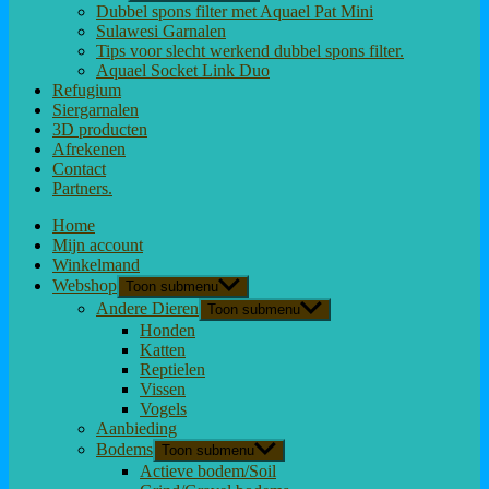
Dubbel spons filter met Aquael Pat Mini
Sulawesi Garnalen
Tips voor slecht werkend dubbel spons filter.
Aquael Socket Link Duo
Refugium
Siergarnalen
3D producten
Afrekenen
Contact
Partners.
Home
Mijn account
Winkelmand
Webshop
Toon submenu
Andere Dieren
Toon submenu
Honden
Katten
Reptielen
Vissen
Vogels
Aanbieding
Bodems
Toon submenu
Actieve bodem/Soil