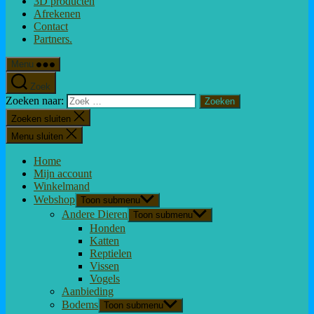
3D producten
Afrekenen
Contact
Partners.
Menu
Zoek
Zoeken naar:
Zoeken sluiten
Menu sluiten
Home
Mijn account
Winkelmand
Webshop
Toon submenu
Andere Dieren
Toon submenu
Honden
Katten
Reptielen
Vissen
Vogels
Aanbieding
Bodems
Toon submenu