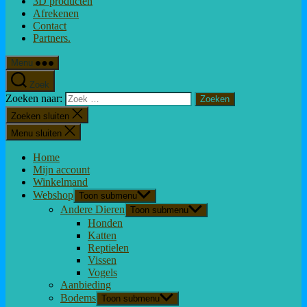
3D producten
Afrekenen
Contact
Partners.
Menu
Zoek
Zoeken naar:
Zoeken sluiten
Menu sluiten
Home
Mijn account
Winkelmand
Webshop
Toon submenu
Andere Dieren
Toon submenu
Honden
Katten
Reptielen
Vissen
Vogels
Aanbieding
Bodems
Toon submenu