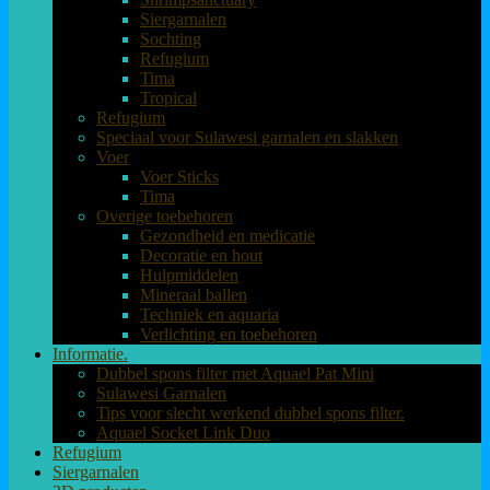
Siergarnalen
Sochting
Refugium
Tima
Tropical
Refugium
Speciaal voor Sulawesi garnalen en slakken
Voer
Voer Sticks
Tima
Overige toebehoren
Gezondheid en medicatie
Decoratie en hout
Hulpmiddelen
Mineraal ballen
Techniek en aquaria
Verlichting en toebehoren
Informatie.
Dubbel spons filter met Aquael Pat Mini
Sulawesi Garnalen
Tips voor slecht werkend dubbel spons filter.
Aquael Socket Link Duo
Refugium
Siergarnalen