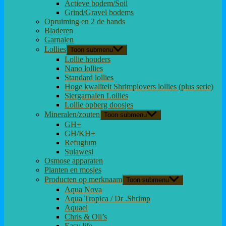
Actieve bodem/Soil
Grind/Gravel bodems
Opruiming en 2 de hands
Bladeren
Garnalen
Lollies
Toon submenu
Lollie houders
Nano lollies
Standard lollies
Hoge kwaliteit Shrimplovers lollies (plus serie)
Siergarnalen Lollies
Lollie opberg doosjes
Mineralen/zouten
Toon submenu
GH+
GH/KH+
Refugium
Sulawesi
Osmose apparaten
Planten en mosjes
Producten op merknaam
Toon submenu
Aqua Nova
Aqua Tropica / Dr .Shrimp
Aquael
Chris & Oli’s
Easy life