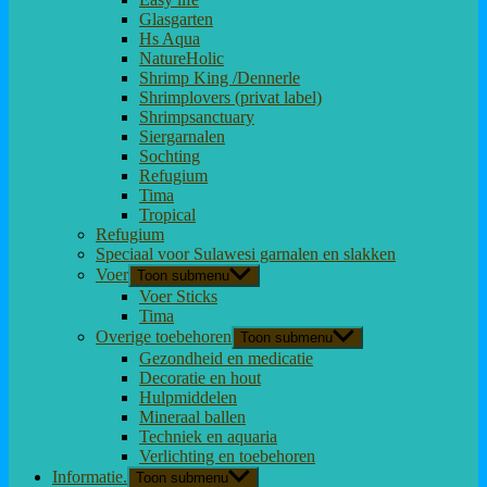
Glasgarten
Hs Aqua
NatureHolic
Shrimp King /Dennerle
Shrimplovers (privat label)
Shrimpsanctuary
Siergarnalen
Sochting
Refugium
Tima
Tropical
Refugium
Speciaal voor Sulawesi garnalen en slakken
Voer
Toon submenu
Voer Sticks
Tima
Overige toebehoren
Toon submenu
Gezondheid en medicatie
Decoratie en hout
Hulpmiddelen
Mineraal ballen
Techniek en aquaria
Verlichting en toebehoren
Informatie.
Toon submenu