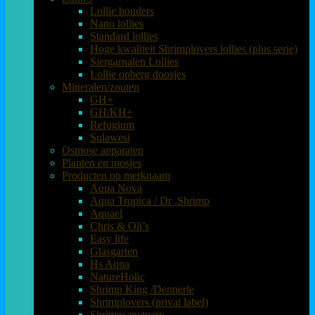
Lollie houders
Nano lollies
Standard lollies
Hoge kwaliteit Shrimplovers lollies (plus serie)
Siergarnalen Lollies
Lollie opberg doosjes
Mineralen/zouten
GH+
GH/KH+
Refugium
Sulawesi
Osmose apparaten
Planten en mosjes
Producten op merknaam
Aqua Nova
Aqua Tropica / Dr .Shrimp
Aquael
Chris & Oli’s
Easy life
Glasgarten
Hs Aqua
NatureHolic
Shrimp King /Dennerle
Shrimplovers (privat label)
Shrimpsanctuary