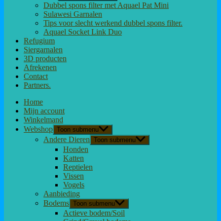
Dubbel spons filter met Aquael Pat Mini
Sulawesi Garnalen
Tips voor slecht werkend dubbel spons filter.
Aquael Socket Link Duo
Refugium
Siergarnalen
3D producten
Afrekenen
Contact
Partners.
Home
Mijn account
Winkelmand
Webshop
Toon submenu
Andere Dieren
Toon submenu
Honden
Katten
Reptielen
Vissen
Vogels
Aanbieding
Bodems
Toon submenu
Actieve bodem/Soil