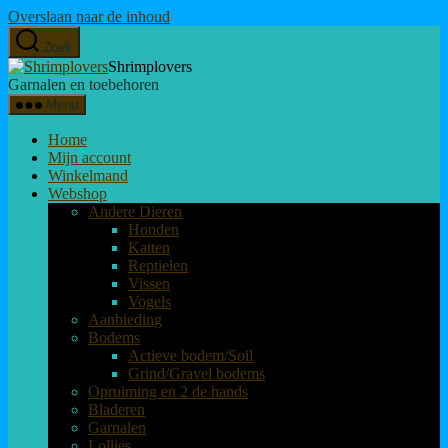
Overslaan naar de inhoud
Zoek
Shrimplovers
Garnalen en toebehoren
Menu
Home
Mijn account
Winkelmand
Webshop
Andere Dieren
Honden
Katten
Reptielen
Vissen
Vogels
Aanbieding
Bodems
Actieve bodem/Soil
Grind/Gravel bodems
Opruiming en 2 de hands
Bladeren
Garnalen
Lollies