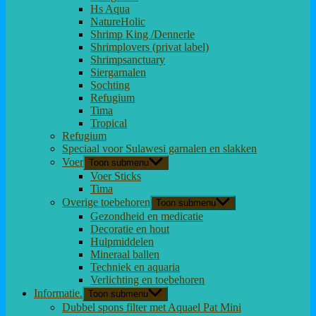
Hs Aqua
NatureHolic
Shrimp King /Dennerle
Shrimplovers (privat label)
Shrimpsanctuary
Siergarnalen
Sochting
Refugium
Tima
Tropical
Refugium
Speciaal voor Sulawesi garnalen en slakken
Voer
Toon submenu
Voer Sticks
Tima
Overige toebehoren
Toon submenu
Gezondheid en medicatie
Decoratie en hout
Hulpmiddelen
Mineraal ballen
Techniek en aquaria
Verlichting en toebehoren
Informatie.
Toon submenu
Dubbel spons filter met Aquael Pat Mini