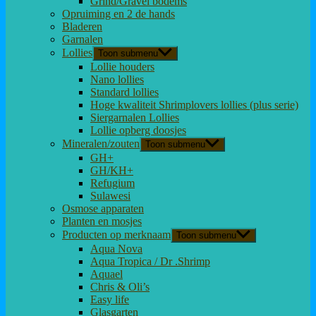
Grind/Gravel bodems
Opruiming en 2 de hands
Bladeren
Garnalen
Lollies
Toon submenu
Lollie houders
Nano lollies
Standard lollies
Hoge kwaliteit Shrimplovers lollies (plus serie)
Siergarnalen Lollies
Lollie opberg doosjes
Mineralen/zouten
Toon submenu
GH+
GH/KH+
Refugium
Sulawesi
Osmose apparaten
Planten en mosjes
Producten op merknaam
Toon submenu
Aqua Nova
Aqua Tropica / Dr .Shrimp
Aquael
Chris & Oli’s
Easy life
Glasgarten