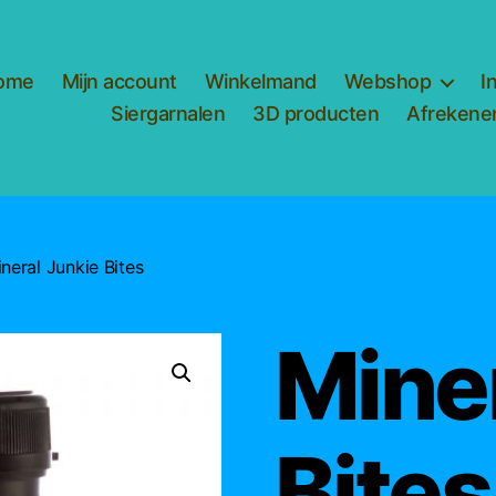
ome
Mijn account
Winkelmand
Webshop
I
Siergarnalen
3D producten
Afrekene
neral Junkie Bites
Mine
Bites