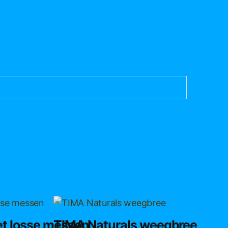
Dit
product
t losse messen
TIMA Naturals weegbree