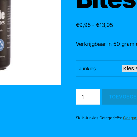
Prijsklass
€
9,95
-
€
13,95
€9,95
tot
Verkrijgbaar in 50 gram
€13,95
Junkies
Mineral
TOEVOEGE
Junkie
Bites
aantal
SKU:
Junkies
Categorieën:
Glasgar