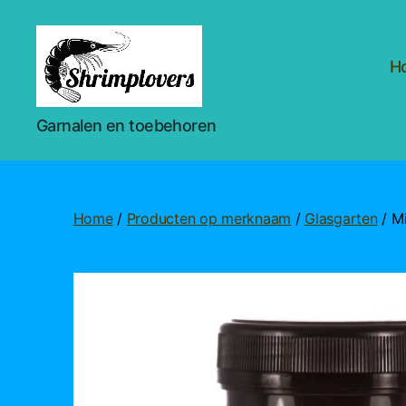
H
Shrimplovers
Garnalen en toebehoren
Home
/
Producten op merknaam
/
Glasgarten
/ Mi