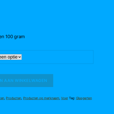
e:
 en 100 gram
N AAN WINKELWAGEN
ten
,
Producten
,
Producten op merknaam
,
Voer
Tag:
Glasgarten