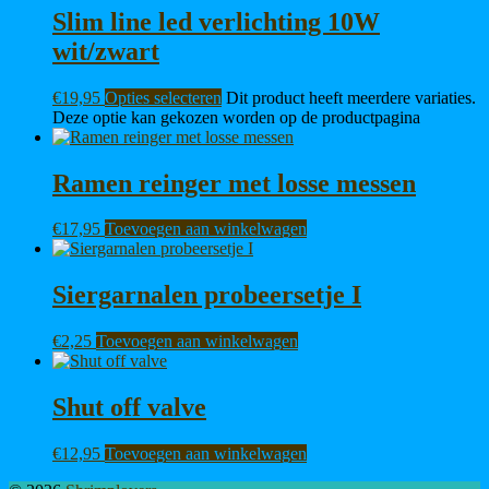
Slim line led verlichting 10W
wit/zwart
€
19,95
Opties selecteren
Dit product heeft meerdere variaties.
Deze optie kan gekozen worden op de productpagina
Ramen reinger met losse messen
€
17,95
Toevoegen aan winkelwagen
Siergarnalen probeersetje I
€
2,25
Toevoegen aan winkelwagen
Shut off valve
€
12,95
Toevoegen aan winkelwagen