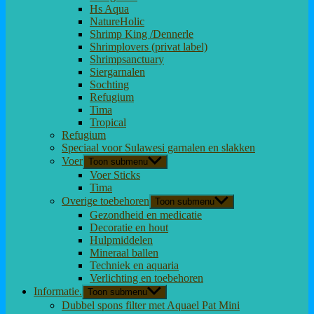
Hs Aqua
NatureHolic
Shrimp King /Dennerle
Shrimplovers (privat label)
Shrimpsanctuary
Siergarnalen
Sochting
Refugium
Tima
Tropical
Refugium
Speciaal voor Sulawesi garnalen en slakken
Voer
Toon submenu
Voer Sticks
Tima
Overige toebehoren
Toon submenu
Gezondheid en medicatie
Decoratie en hout
Hulpmiddelen
Mineraal ballen
Techniek en aquaria
Verlichting en toebehoren
Informatie.
Toon submenu
Dubbel spons filter met Aquael Pat Mini