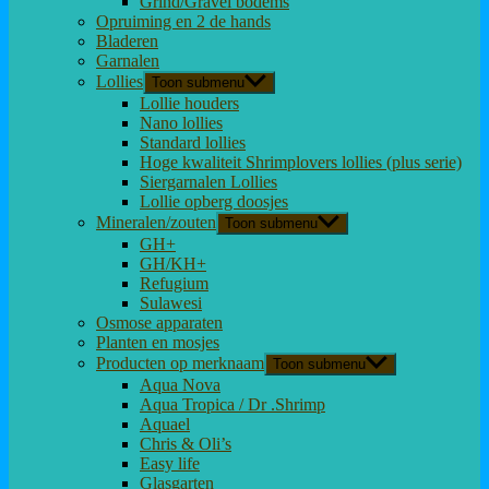
Grind/Gravel bodems
Opruiming en 2 de hands
Bladeren
Garnalen
Lollies
Toon submenu
Lollie houders
Nano lollies
Standard lollies
Hoge kwaliteit Shrimplovers lollies (plus serie)
Siergarnalen Lollies
Lollie opberg doosjes
Mineralen/zouten
Toon submenu
GH+
GH/KH+
Refugium
Sulawesi
Osmose apparaten
Planten en mosjes
Producten op merknaam
Toon submenu
Aqua Nova
Aqua Tropica / Dr .Shrimp
Aquael
Chris & Oli’s
Easy life
Glasgarten