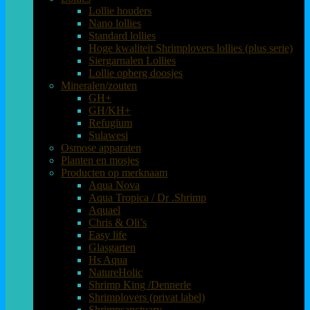
Lollie houders
Nano lollies
Standard lollies
Hoge kwaliteit Shrimplovers lollies (plus serie)
Siergarnalen Lollies
Lollie opberg doosjes
Mineralen/zouten
GH+
GH/KH+
Refugium
Sulawesi
Osmose apparaten
Planten en mosjes
Producten op merknaam
Aqua Nova
Aqua Tropica / Dr .Shrimp
Aquael
Chris & Oli’s
Easy life
Glasgarten
Hs Aqua
NatureHolic
Shrimp King /Dennerle
Shrimplovers (privat label)
Shrimpsanctuary