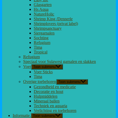
Glasgarten
Hs Aqua
NatureHolic
Shrimp King /Dennerle
Shrimplovers (privat label)
Shrimpsanctuary
Siergarnalen
Sochting
Refugium
Tima
Tropical
Refugium
Speciaal voor Sulawesi garnalen en slakken
Voer
Toon submenu
Voer Sticks
Tima
Overige toebehoren
Toon submenu
Gezondheid en medicatie
Decoratie en hout
Hulpmiddelen
Mineraal ballen
Techniek en aquaria
Verlichting en toebehoren
Informatie.
Toon submenu