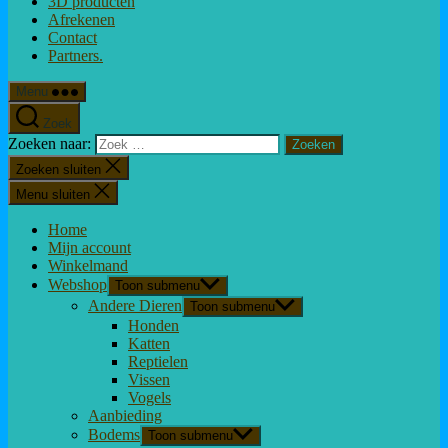
3D producten
Afrekenen
Contact
Partners.
Menu
Zoek
Zoeken naar:
Zoeken sluiten
Menu sluiten
Home
Mijn account
Winkelmand
Webshop
Toon submenu
Andere Dieren
Toon submenu
Honden
Katten
Reptielen
Vissen
Vogels
Aanbieding
Bodems
Toon submenu