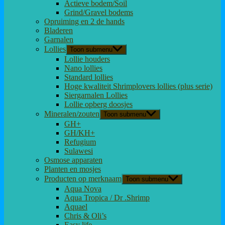
Actieve bodem/Soil
Grind/Gravel bodems
Opruiming en 2 de hands
Bladeren
Garnalen
Lollies
Toon submenu
Lollie houders
Nano lollies
Standard lollies
Hoge kwaliteit Shrimplovers lollies (plus serie)
Siergarnalen Lollies
Lollie opberg doosjes
Mineralen/zouten
Toon submenu
GH+
GH/KH+
Refugium
Sulawesi
Osmose apparaten
Planten en mosjes
Producten op merknaam
Toon submenu
Aqua Nova
Aqua Tropica / Dr .Shrimp
Aquael
Chris & Oli’s
Easy life