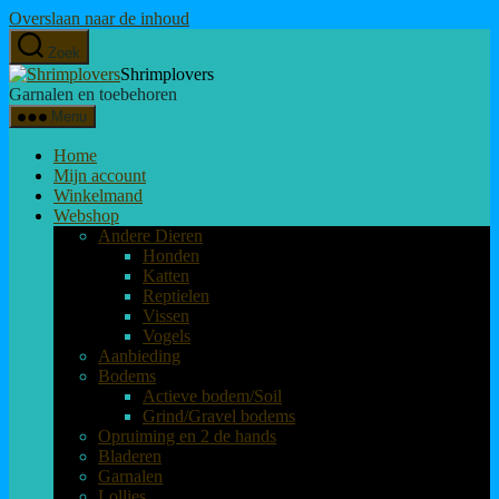
Overslaan naar de inhoud
Zoek
Shrimplovers
Garnalen en toebehoren
Menu
Home
Mijn account
Winkelmand
Webshop
Andere Dieren
Honden
Katten
Reptielen
Vissen
Vogels
Aanbieding
Bodems
Actieve bodem/Soil
Grind/Gravel bodems
Opruiming en 2 de hands
Bladeren
Garnalen
Lollies