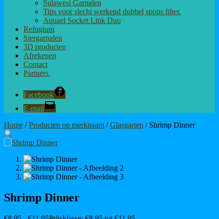
Sulawesi Garnalen
Tips voor slecht werkend dubbel spons filter.
Aquael Socket Link Duo
Refugium
Siergarnalen
3D producten
Afrekenen
Contact
Partners.
Facebook
E-mail
Home
/
Producten op merknaam
/
Glasgarten
/ Shrimp Dinner
Shrimp Dinner
€
8,95
-
€
11,95
Prijsklasse: €8,95 tot €11,95