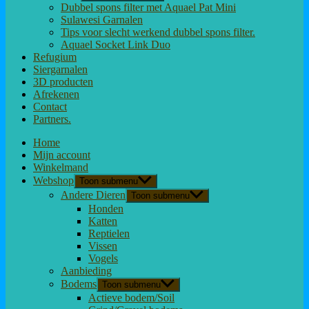
Dubbel spons filter met Aquael Pat Mini
Sulawesi Garnalen
Tips voor slecht werkend dubbel spons filter.
Aquael Socket Link Duo
Refugium
Siergarnalen
3D producten
Afrekenen
Contact
Partners.
Home
Mijn account
Winkelmand
Webshop
Toon submenu
Andere Dieren
Toon submenu
Honden
Katten
Reptielen
Vissen
Vogels
Aanbieding
Bodems
Toon submenu
Actieve bodem/Soil