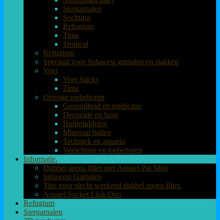
Siergarnalen
Sochting
Refugium
Tima
Tropical
Refugium
Speciaal voor Sulawesi garnalen en slakken
Voer
Voer Sticks
Tima
Overige toebehoren
Gezondheid en medicatie
Decoratie en hout
Hulpmiddelen
Mineraal ballen
Techniek en aquaria
Verlichting en toebehoren
Informatie.
Dubbel spons filter met Aquael Pat Mini
Sulawesi Garnalen
Tips voor slecht werkend dubbel spons filter.
Aquael Socket Link Duo
Refugium
Siergarnalen