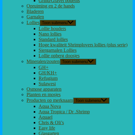
Grind/Gravel bodems
Opruiming en 2 de hands
Bladeren
Garnalen
Lollies
Toon submenu
Lollie houders
Nano lollies
Standard lollies
Hoge kwaliteit Shrimplovers lollies (plus serie)
Siergarnalen Lollies
Lollie opberg doosjes
Mineralen/zouten
Toon submenu
GH+
GH/KH+
Refugium
Sulawesi
Osmose apparaten
Planten en mosjes
Producten op merknaam
Toon submenu
Aqua Nova
Aqua Tropica / Dr .Shrimp
Aquael
Chris & Oli’s
Easy life
Glasgarten