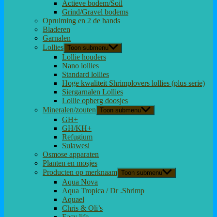
Actieve bodem/Soil
Grind/Gravel bodems
Opruiming en 2 de hands
Bladeren
Garnalen
Lollies
Toon submenu
Lollie houders
Nano lollies
Standard lollies
Hoge kwaliteit Shrimplovers lollies (plus serie)
Siergarnalen Lollies
Lollie opberg doosjes
Mineralen/zouten
Toon submenu
GH+
GH/KH+
Refugium
Sulawesi
Osmose apparaten
Planten en mosjes
Producten op merknaam
Toon submenu
Aqua Nova
Aqua Tropica / Dr .Shrimp
Aquael
Chris & Oli’s
Easy life