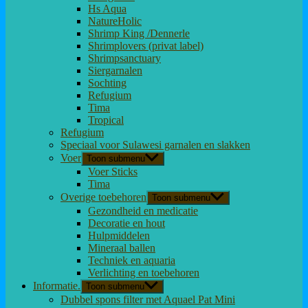
Hs Aqua
NatureHolic
Shrimp King /Dennerle
Shrimplovers (privat label)
Shrimpsanctuary
Siergarnalen
Sochting
Refugium
Tima
Tropical
Refugium
Speciaal voor Sulawesi garnalen en slakken
Voer
Toon submenu
Voer Sticks
Tima
Overige toebehoren
Toon submenu
Gezondheid en medicatie
Decoratie en hout
Hulpmiddelen
Mineraal ballen
Techniek en aquaria
Verlichting en toebehoren
Informatie.
Toon submenu
Dubbel spons filter met Aquael Pat Mini