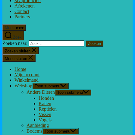
3D producten
Afrekenen
Contact
Partners.
Menu
Zoek
Zoeken naar:
Zoeken sluiten
Menu sluiten
Home
Mijn account
Winkelmand
Webshop
Toon submenu
Andere Dieren
Toon submenu
Honden
Katten
Reptielen
Vissen
Vogels
Aanbieding
Bodems
Toon submenu