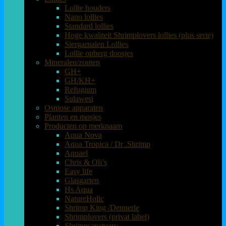
Lollie houders
Nano lollies
Standard lollies
Hoge kwaliteit Shrimplovers lollies (plus serie)
Siergarnalen Lollies
Lollie opberg doosjes
Mineralen/zouten
GH+
GH/KH+
Refugium
Sulawesi
Osmose apparaten
Planten en mosjes
Producten op merknaam
Aqua Nova
Aqua Tropica / Dr .Shrimp
Aquael
Chris & Oli’s
Easy life
Glasgarten
Hs Aqua
NatureHolic
Shrimp King /Dennerle
Shrimplovers (privat label)
Shrimpsanctuary