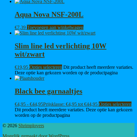
Aqua Nova NSF-200L
€
7,39
Toevoegen aan winkelwagen
Slim line led verlichting 10W
wit/zwart
€
19,95
Opties selecteren
Dit product heeft meerdere variaties.
Deze optie kan gekozen worden op de productpagina
Black bee garnaaltjes
€
4,95
-
€
44,95
Prijsklasse: €4,95 tot €44,95
Opties selecteren
Dit product heeft meerdere variaties. Deze optie kan gekozen
worden op de productpagina
© 2026
Shrimplovers
Mogelijk gemaakt door WordPress