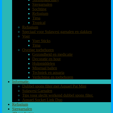
Siergarnalen
Sochting
Refugium
Tima
Tropical
Refugium
Speciaal voor Sulawesi garnalen en slakken
Voer
Voer Sticks
Tima
Overige toebehoren
Gezondheid en medicatie
Decoratie en hout
Hulpmiddelen
Mineraal ballen
Techniek en aquaria
Verlichting en toebehoren
Informatie.
Dubbel spons filter met Aquael Pat Mini
Sulawesi Garnalen
Tips voor slecht werkend dubbel spons filter.
Aquael Socket Link Duo
Refugium
Siergarnalen