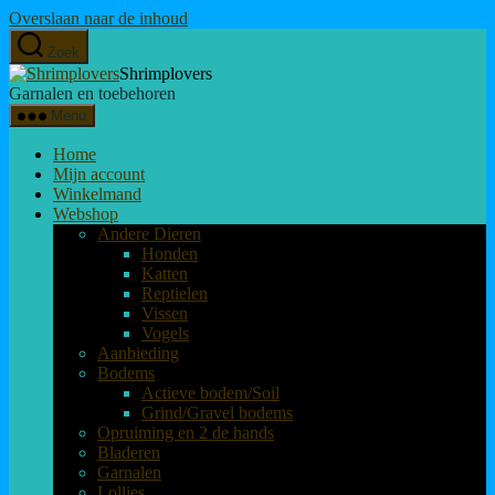
Overslaan naar de inhoud
Zoek
Shrimplovers
Garnalen en toebehoren
Menu
Home
Mijn account
Winkelmand
Webshop
Andere Dieren
Honden
Katten
Reptielen
Vissen
Vogels
Aanbieding
Bodems
Actieve bodem/Soil
Grind/Gravel bodems
Opruiming en 2 de hands
Bladeren
Garnalen
Lollies