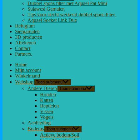
Dubbel spons filter met Aquael Pat Mini
Sulawesi Garnalen
Tips voor slecht werkend dubbel spons filter.
Aquael Socket Link Duo
Refugium
Siergarnalen
3D producten
Afrekenen
Contact
Partners.
Home
Mijn account
Winkelmand
Webshop
Toon submenu
Andere Dieren
Toon submenu
Honden
Katten
Reptielen
Vissen
Vogels
Aanbieding
Bodems
Toon submenu
Actieve bodem/Soil