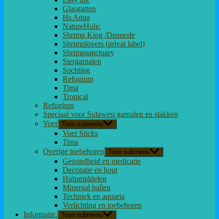
Glasgarten
Hs Aqua
NatureHolic
Shrimp King /Dennerle
Shrimplovers (privat label)
Shrimpsanctuary
Siergarnalen
Sochting
Refugium
Tima
Tropical
Refugium
Speciaal voor Sulawesi garnalen en slakken
Voer
Toon submenu
Voer Sticks
Tima
Overige toebehoren
Toon submenu
Gezondheid en medicatie
Decoratie en hout
Hulpmiddelen
Mineraal ballen
Techniek en aquaria
Verlichting en toebehoren
Informatie.
Toon submenu