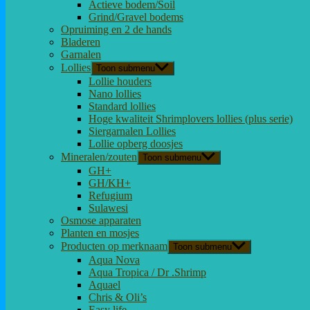
Actieve bodem/Soil
Grind/Gravel bodems
Opruiming en 2 de hands
Bladeren
Garnalen
Lollies
Toon submenu
Lollie houders
Nano lollies
Standard lollies
Hoge kwaliteit Shrimplovers lollies (plus serie)
Siergarnalen Lollies
Lollie opberg doosjes
Mineralen/zouten
Toon submenu
GH+
GH/KH+
Refugium
Sulawesi
Osmose apparaten
Planten en mosjes
Producten op merknaam
Toon submenu
Aqua Nova
Aqua Tropica / Dr .Shrimp
Aquael
Chris & Oli’s
Easy life