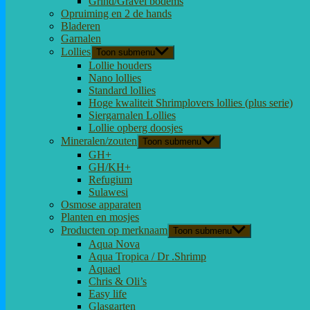
Grind/Gravel bodems
Opruiming en 2 de hands
Bladeren
Garnalen
Lollies
Toon submenu
Lollie houders
Nano lollies
Standard lollies
Hoge kwaliteit Shrimplovers lollies (plus serie)
Siergarnalen Lollies
Lollie opberg doosjes
Mineralen/zouten
Toon submenu
GH+
GH/KH+
Refugium
Sulawesi
Osmose apparaten
Planten en mosjes
Producten op merknaam
Toon submenu
Aqua Nova
Aqua Tropica / Dr .Shrimp
Aquael
Chris & Oli’s
Easy life
Glasgarten