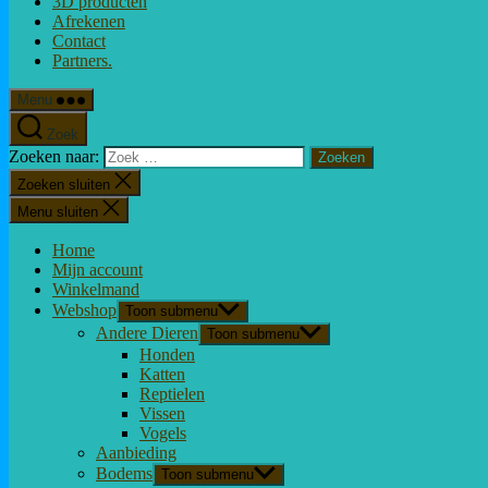
3D producten
Afrekenen
Contact
Partners.
Menu
Zoek
Zoeken naar:
Zoeken sluiten
Menu sluiten
Home
Mijn account
Winkelmand
Webshop
Toon submenu
Andere Dieren
Toon submenu
Honden
Katten
Reptielen
Vissen
Vogels
Aanbieding
Bodems
Toon submenu