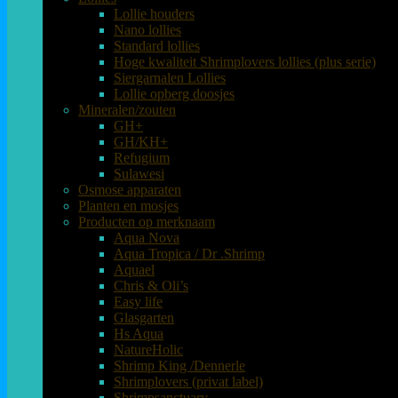
Lollie houders
Nano lollies
Standard lollies
Hoge kwaliteit Shrimplovers lollies (plus serie)
Siergarnalen Lollies
Lollie opberg doosjes
Mineralen/zouten
GH+
GH/KH+
Refugium
Sulawesi
Osmose apparaten
Planten en mosjes
Producten op merknaam
Aqua Nova
Aqua Tropica / Dr .Shrimp
Aquael
Chris & Oli’s
Easy life
Glasgarten
Hs Aqua
NatureHolic
Shrimp King /Dennerle
Shrimplovers (privat label)
Shrimpsanctuary