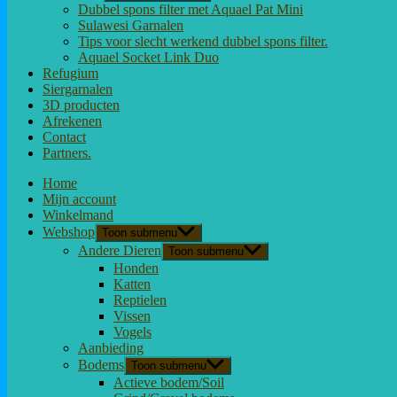
Dubbel spons filter met Aquael Pat Mini
Sulawesi Garnalen
Tips voor slecht werkend dubbel spons filter.
Aquael Socket Link Duo
Refugium
Siergarnalen
3D producten
Afrekenen
Contact
Partners.
Home
Mijn account
Winkelmand
Webshop
Toon submenu
Andere Dieren
Toon submenu
Honden
Katten
Reptielen
Vissen
Vogels
Aanbieding
Bodems
Toon submenu
Actieve bodem/Soil