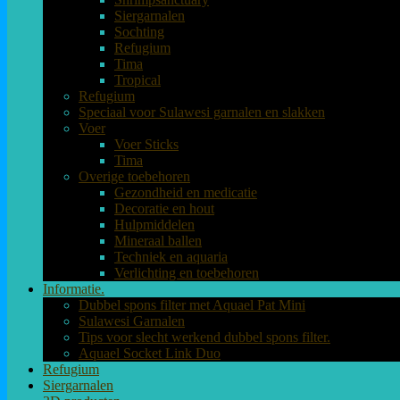
Siergarnalen
Sochting
Refugium
Tima
Tropical
Refugium
Speciaal voor Sulawesi garnalen en slakken
Voer
Voer Sticks
Tima
Overige toebehoren
Gezondheid en medicatie
Decoratie en hout
Hulpmiddelen
Mineraal ballen
Techniek en aquaria
Verlichting en toebehoren
Informatie.
Dubbel spons filter met Aquael Pat Mini
Sulawesi Garnalen
Tips voor slecht werkend dubbel spons filter.
Aquael Socket Link Duo
Refugium
Siergarnalen