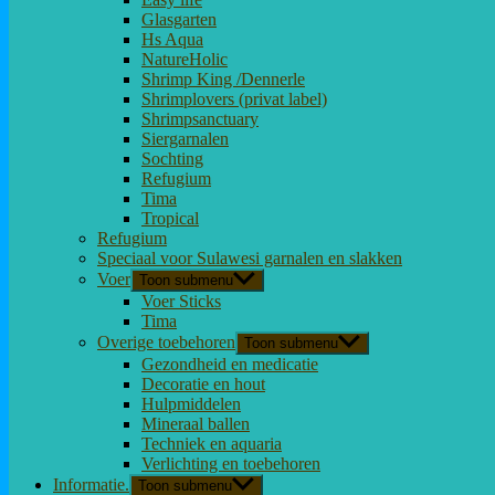
Glasgarten
Hs Aqua
NatureHolic
Shrimp King /Dennerle
Shrimplovers (privat label)
Shrimpsanctuary
Siergarnalen
Sochting
Refugium
Tima
Tropical
Refugium
Speciaal voor Sulawesi garnalen en slakken
Voer
Toon submenu
Voer Sticks
Tima
Overige toebehoren
Toon submenu
Gezondheid en medicatie
Decoratie en hout
Hulpmiddelen
Mineraal ballen
Techniek en aquaria
Verlichting en toebehoren
Informatie.
Toon submenu