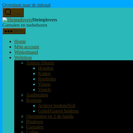
Overslaan naar de inhoud
Zoek
Shrimplovers
Garnalen en toebehoren
Menu
Home
Mijn account
Winkelmand
Webshop
Andere Dieren
Honden
Katten
Reptielen
Vissen
Vogels
Aanbieding
Bodems
Actieve bodem/Soil
Grind/Gravel bodems
Opruiming en 2 de hands
Bladeren
Garnalen
Lollies